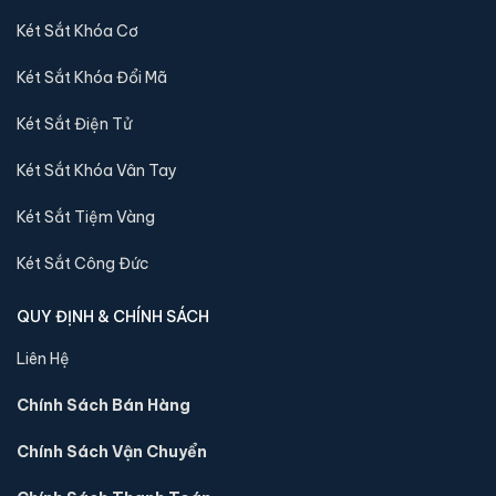
thể qua xem trực tiếp, trường hợp không có két sắt
Két Sắt Khóa Cơ
nhập khẩu 88 sẽ báo lại và chuyển kho còn sản phẩm
tới quý khách
Két Sắt Khóa Đổi Mã
Két Sắt Điện Tử
Sản phẩm cùng dòng Két sắt Việt Tiệp
Luxury
Két Sắt Khóa Vân Tay
Khám phá thêm các mẫu thuộc dòng
Két sắt Việt Tiệp Luxury
Két Sắt Tiệm Vàng
để tiện so sánh kích thước, công nghệ khoá và mức giá trước
khi đặt hàng.
Két Sắt Công Đức
QUY ĐỊNH & CHÍNH SÁCH
Liên Hệ
Chính Sách Bán Hàng
Chính Sách Vận Chuyển