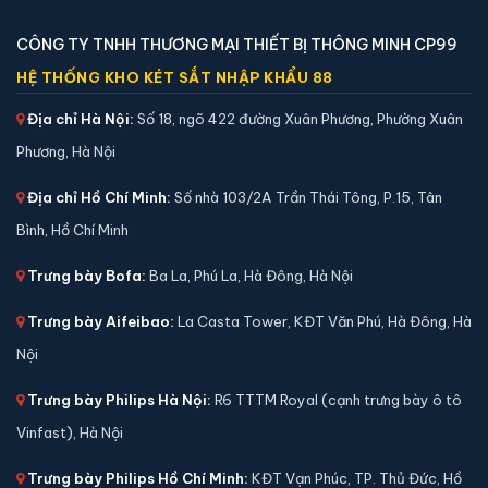
CÔNG TY TNHH THƯƠNG MẠI THIẾT BỊ THÔNG MINH CP99
HỆ THỐNG KHO KÉT SẮT NHẬP KHẨU 88
Địa chỉ Hà Nội:
Số 18, ngõ 422 đường Xuân Phương, Phường Xuân
Phương, Hà Nội
Két sắt việt tiệp BO50FE Luxury màu trắng
📐 Kích thước:
50 x 38 x 40 cm
Địa chỉ Hồ Chí Minh:
Số nhà 103/2A Trần Thái Tông, P.15, Tân
⚖️ Trọng lượng:
50 kg
Bình, Hồ Chí Minh
🔒 Khoá:
Khóa vân tay điện tử
Trưng bày Bofa:
Ba La, Phú La, Hà Đông, Hà Nội
🛡️ Bảo hành:
36 tháng
4,590,000 đ
Trưng bày Aifeibao:
La Casta Tower, KĐT Văn Phú, Hà Đông, Hà
Xem chi tiết →
Nội
Trưng bày Philips Hà Nội:
R6 TTTM Royal (cạnh trưng bày ô tô
Vinfast), Hà Nội
Trưng bày Philips Hồ Chí Minh:
KĐT Vạn Phúc, TP. Thủ Đức, Hồ