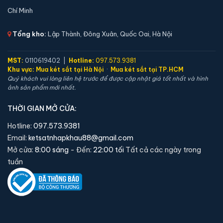
Chí Minh
Tổng kho:
Lập Thành, Đông Xuân, Quốc Oai, Hà Nội
MST:
0110619402 |
Hotline:
097.573.9381
Khu vực:
Mua két sắt tại Hà Nội
·
Mua két sắt tại TP.HCM
Quý khách vui lòng liên hệ trước để được cập nhật giá tốt nhất và hình
ảnh sản phẩm mới nhất.
Két sắt việt tiệp BO56FE Luxury màu xanh
THỜI GIAN MỞ CỬA:
📐 Kích thước:
56 x 42 x 43 cm
⚖️ Trọng lượng:
60 kg
Hotline:
097.573.9381
Email:
ketsatnhapkhau88@gmail.com
🔒 Khoá:
Khóa vân tay điện tử
Mở cửa:
8:00 sáng
- Đến:
22:00 tối
Tất cả các ngày trong
🛡️ Bảo hành:
36 tháng
tuần
4,690,000 đ
Xem chi tiết →