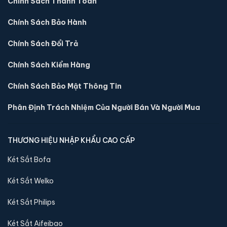
Chính Sách Thanh Toán
Chính Sách Bảo Hành
Chính Sách Đổi Trả
Két sắt việt tiệp BO50FE Luxury màu xanh
📐 Kích thước:
50 x 38 x 40 cm
Chính Sách Kiểm Hàng
⚖️ Trọng lượng:
50 kg
Chính Sách Bảo Mật Thông Tin
🔒 Khoá:
Khóa vân tay điện tử
🛡️ Bảo hành:
36 tháng
Phân Định Trách Nhiệm Của Người Bán Và Người Mua
4,390,000 đ
Xem chi tiết →
THƯƠNG HIỆU NHẬP KHẨU CAO CẤP
Két Sắt Bofa
Két Sắt Welko
Két Sắt Philips
Két Sắt Aifeibao