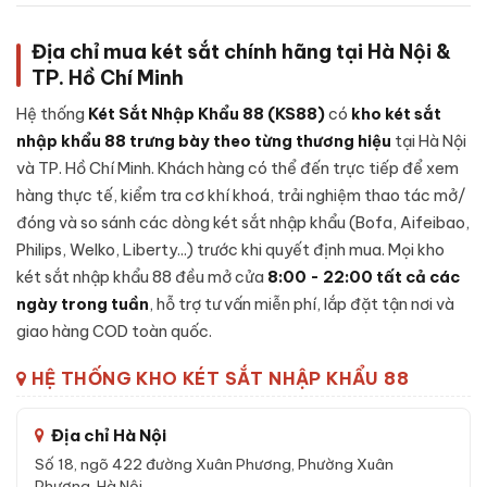
màu trắng
Địa chỉ mua két sắt chính hãng tại Hà Nội &
Cấu tạo
Két sắt việt tiệp BO50BF Pro màu trắng
được
TP. Hồ Chí Minh
thiết kế chắc chắn, kết hợp giữa cơ khí chính xác và vật liệu
chất lượng cao:
Hệ thống
Két Sắt Nhập Khẩu 88 (KS88)
có
kho két sắt
nhập khẩu 88 trưng bày theo từng thương hiệu
tại Hà Nội
Khung thép cường lực:
Sử dụng thép cao cấp không rỉ
và TP. Hồ Chí Minh. Khách hàng có thể đến trực tiếp để xem
nguyên khối, đảm bảo khả năng chống đập phá và khoan
hàng thực tế, kiểm tra cơ khí khoá, trải nghiệm thao tác mở/
đục cao.
đóng và so sánh các dòng két sắt nhập khẩu (Bofa, Aifeibao,
Cánh cửa đúc đặc:
Cánh được đúc liền khối, có rãnh
Philips, Welko, Liberty...) trước khi quyết định mua. Mọi kho
chống cạy, đệm chống khói - duy trì khả năng kín khít
két sắt nhập khẩu 88 đều mở cửa
trong điều kiện nhiệt độ cao.
8:00 - 22:00 tất cả các
ngày trong tuần
, hỗ trợ tư vấn miễn phí, lắp đặt tận nơi và
Lớp lõi chống cháy:
Bên trong vỏ ngoài là lớp
bê-tông
giao hàng COD toàn quốc.
chống cháy
chuyên dụng kết hợp sợi cách nhiệt - giữ tài
sản nguyên vẹn khi xảy ra sự cố hoả hoạn.
HỆ THỐNG KHO KÉT SẮT NHẬP KHẨU 88
Cơ cấu khoá:
Khóa vân tay điện tử, được lắp đặt nguyên
cụm từ nhà sản xuất, tích hợp cảnh báo nhập sai liên tục.
Địa chỉ Hà Nội
Hệ thống chốt:
Chốt thép 4 chiều bằng inox, kích thước
Số 18, ngõ 422 đường Xuân Phương, Phường Xuân
lớn - chống được các công cụ phá khoá thông dụng.
Phương, Hà Nội