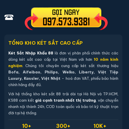
02 chìa khoá cơ chính hãng (chìa thép tôi cao cấp).
04 viên pin Alkaline AA mới chính hãng (đã lắp sẵn, dự
phòng tối thiểu 12 tháng).
Sách hướng dẫn sử dụng tiếng Việt.
Phiếu bảo hành chính hãng (kích hoạt online qua mã sản
TỔNG KHO KÉT SẮT CAO CẤP
phẩm).
Két Sắt Nhập Khẩu 88
là đơn vị phân phối chính thức các
dòng két sắt cao cấp tại Việt Nam với hơn
10 năm kinh
Hướng dẫn mua Két sắt việt tiệp BO50BF
nghiệm
. Chúng tôi chuyên cung cấp két sắt thương hiệu
Pro màu trắng
Bofa, Aifeibao, Philips, Welko, Liberty, Việt Tiệp
Luxury, Kassler, Việt Nhật
- hoá đơn VAT, phiếu bảo hành
Mua hàng tại két sắt nhập khẩu 88 bạn có thể
chính hãng đầy đủ.
chon lựa những cách sau:
Với hệ thống kho két sắt 88 trải dài tại Hà Nội và TP.HCM,
Cách 1
: Bạn chọn sản phẩm và ấn vào mua hàng hệ
KS88 cam kết
giá cạnh tranh nhất thị trường
, vận chuyển
thống sẽ chuyển đến trang checkout. Ở trang check
nhanh nội thành 24h, COD toàn quốc và bảo trì kỹ thuật trọn
đời tại hệ thống.
out bạn kiểm tra lại thông tin sản phẩm 1 lần nữa. Nếu
những thông tin đã chính xác bạn tiếp tục ấn thanh
10+
300+
10K+