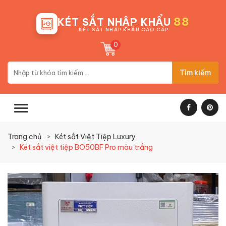
88
KÉT SẮT NHẬP KHẨU
KÉT SẮT NHẬP KHẨU CAO CẤP
0
Tìm kiếm
Trang chủ
Két sắt Việt Tiệp Luxury
Két sắt việt tiệp BO50BF Pro màu trắng