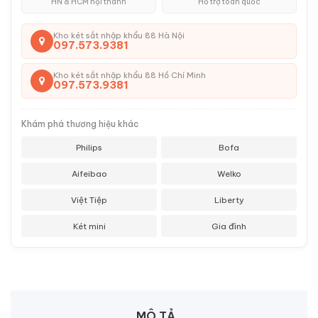
HN & HCM nội thành
Hỗ trợ toàn quốc
Kho két sắt nhập khẩu 88 Hà Nội
097.573.9381
Kho két sắt nhập khẩu 88 Hồ Chí Minh
097.573.9381
Khám phá thương hiệu khác
Philips
Bofa
Aifeibao
Welko
Việt Tiệp
Liberty
Két mini
Gia đình
MÔ TẢ