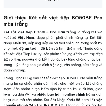
Giới thiệu Két sắt việt tiệp BO50BF Pro
màu trắng
Két sắt việt tiệp BO50BF Pro màu trắng
là dòng két sắt
xuất xứ
Việt Nam
, được phân phối chính hãng tại Két Sắt
Nhập Khẩu 88, đáp ứng đầy đủ ba tiêu chí quan trọng nhất khi
chọn két:
độ an toàn
,
độ bền
và
tính thẩm mỹ
. Thuộc dòng
Két sắt Việt Tiệp Luxury, sản phẩm sử dụng
Khóa vân tay điện
tử
, vỏ thép nguyên khối kết hợp lớp bê-tông chống cháy bên
trong - lý tưởng cho gia đình hiện đại, văn phòng, cửa hàng và
doanh nghiệp.
Trọng lượng 60 kg của Két sắt việt tiệp BO50BF Pro màu trắng
mang lại sự chắc chắn cần thiết cho một chiếc két chống
trộm. Sản phẩm được kiểm định kỹ trước khi xuất kho, giao
kèm hoá đơn VAT và
phiếu bảo hành online chính hãng
kích
hoạt qua mã sản phẩm. Két Sắt Nhập Khẩu 88 cam kết
vận
chuyển nhanh 24h tại HN/HCM
, COD toàn quốc và lắp đặt