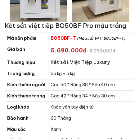
Két sắt việt tiệp BO50BF Pro màu trắng
Mã sản phẩm
BO50BF-T
(Mã xuất VAT: BO50BF-T)
Giá bán
5.690.000đ
8.263.000đ
Két sắt Việt Tiệp Luxury
Thương hiệu
Trong lượng
55 kg ± 5 kg
Kích thước ngoài
Cao 50 * Rộng 38 * Sâu 40 cm
Kích thước trong
Cao 42 * Rộng 34 * Sâu 30 cm
Loại khóa
Khóa vân tay điện tử
Bảo hành
60 Tháng
Màu sắc
Xanh