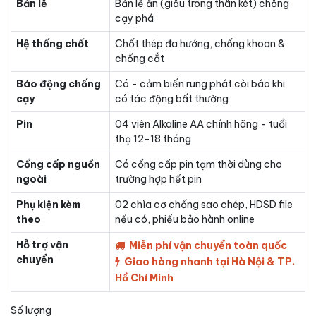
Bản lề
Bản lề ẩn (giấu trong thân két) chống
cạy phá
Hệ thống chốt
Chốt thép đa hướng, chống khoan &
chống cắt
Báo động chống
Có - cảm biến rung phát còi báo khi
cạy
có tác động bất thường
Pin
04 viên Alkaline AA chính hãng - tuổi
thọ 12-18 tháng
Cổng cấp nguồn
Có cổng cấp pin tạm thời dùng cho
ngoài
trường hợp hết pin
Phụ kiện kèm
02 chìa cơ chống sao chép, HDSD file
theo
nếu có, phiếu bảo hành online
Hỗ trợ vận
Miễn phí vận chuyển toàn quốc
chuyển
Giao hàng nhanh tại Hà Nội & TP.
Hồ Chí Minh
Số lượng