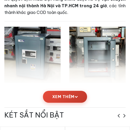
nhanh nội thành Hà Nội và TP.HCM trong 24 giờ
, các tỉnh
thành khác giao COD toàn quốc.
Kích thước Két sắt việt tiệp BO63FE
XEM THÊM
Luxury màu xanh
KÉT SẮT NỔI BẬT
Bảng thông số kỹ thuật
Két sắt việt tiệp BO63FE Luxury
màu xanh
dưới đây giúp bạn dễ dàng so sánh và lựa chọn vị trí
đặt két phù hợp trong nhà, văn phòng hoặc cửa hàng: