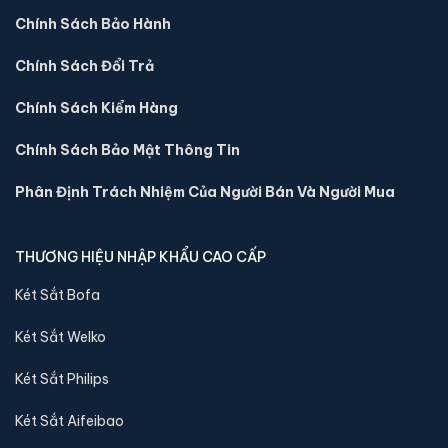
Chính Sách Bảo Hành
Két sắt việt tiệp BO50FE Luxury màu xanh
Chính Sách Đổi Trả
📐 Kích thước:
50 x 38 x 40 cm
⚖️ Trọng lượng:
50 kg
Chính Sách Kiểm Hàng
🔒 Khoá:
Khóa vân tay điện tử
Chính Sách Bảo Mật Thông Tin
🛡️ Bảo hành:
36 tháng
4,390,000 đ
Phân Định Trách Nhiệm Của Người Bán Và Người Mua
Xem chi tiết →
THƯƠNG HIỆU NHẬP KHẨU CAO CẤP
Két Sắt Bofa
Két Sắt Welko
Két Sắt Philips
Két Sắt Aifeibao