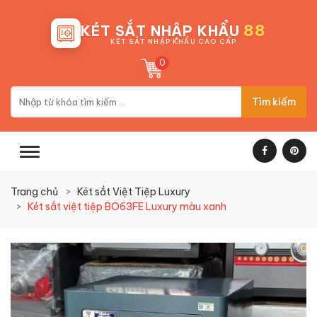
88
KÉT SẮT NHẬP KHẨU
KÉT SẮT NHẬP KHẨU CAO CẤP
0
Tìm kiếm
Trang chủ
Két sắt Việt Tiệp Luxury
Két sắt việt tiệp BO63FE Luxury màu xanh