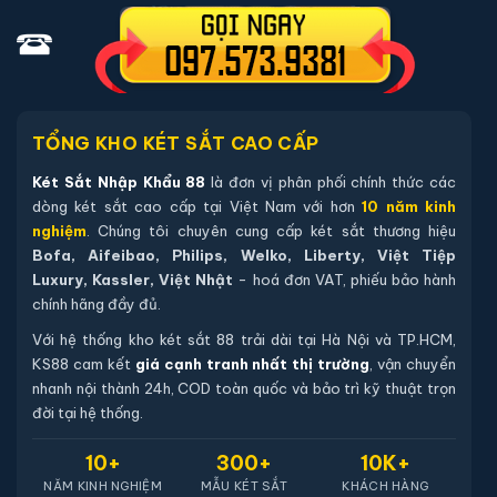
04 viên pin Alkaline AA mới chính hãng (đã lắp sẵn, dự
phòng tối thiểu 12 tháng).
Hướng dẫn sử dụng tiếng Việt và quy trình thiết lập mã.
Thẻ bảo hành chính hãng - đăng ký online qua mã sản
phẩm trên website.
TỔNG KHO KÉT SẮT CAO CẤP
Hướng dẫn mua Két sắt việt tiệp BO63FE
Két Sắt Nhập Khẩu 88
là đơn vị phân phối chính thức các
dòng két sắt cao cấp tại Việt Nam với hơn
10 năm kinh
Luxury màu xanh
nghiệm
. Chúng tôi chuyên cung cấp két sắt thương hiệu
Mua hàng tại két sắt nhập khẩu 88 bạn có thể
Bofa, Aifeibao, Philips, Welko, Liberty, Việt Tiệp
Luxury, Kassler, Việt Nhật
- hoá đơn VAT, phiếu bảo hành
chon lựa những cách sau:
chính hãng đầy đủ.
Cách 1
: Bạn chọn sản phẩm và ấn vào mua hàng hệ
Với hệ thống kho két sắt 88 trải dài tại Hà Nội và TP.HCM,
thống sẽ chuyển đến trang checkout. Ở trang check
KS88 cam kết
giá cạnh tranh nhất thị trường
, vận chuyển
out bạn kiểm tra lại thông tin sản phẩm 1 lần nữa. Nếu
nhanh nội thành 24h, COD toàn quốc và bảo trì kỹ thuật trọn
đời tại hệ thống.
những thông tin đã chính xác bạn tiếp tục ấn thanh
toán bạn cần để lại những thông tin cần thiết ở màn
10+
300+
10K+
hình để chúng tôi có thể hỗ trợ bạn. Sau đó ấn submit
NĂM KINH NGHIỆM
MẪU KÉT SẮT
KHÁCH HÀNG