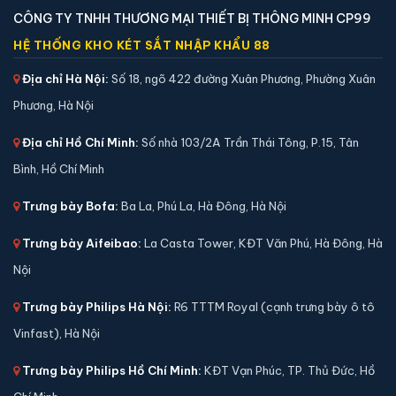
CÔNG TY TNHH THƯƠNG MẠI THIẾT BỊ THÔNG MINH CP99
HỆ THỐNG KHO KÉT SẮT NHẬP KHẨU 88
Địa chỉ Hà Nội:
Số 18, ngõ 422 đường Xuân Phương, Phường Xuân
Két sắt việt tiệp BO50FE Luxury màu trắng
Phương, Hà Nội
📐 Kích thước:
50 x 38 x 40 cm
⚖️ Trọng lượng:
50 kg
Địa chỉ Hồ Chí Minh:
Số nhà 103/2A Trần Thái Tông, P.15, Tân
🔒 Khoá:
Khóa vân tay điện tử
Bình, Hồ Chí Minh
🛡️ Bảo hành:
36 tháng
Trưng bày Bofa:
Ba La, Phú La, Hà Đông, Hà Nội
4,590,000 đ
Xem chi tiết →
Trưng bày Aifeibao:
La Casta Tower, KĐT Văn Phú, Hà Đông, Hà
Nội
Trưng bày Philips Hà Nội:
R6 TTTM Royal (cạnh trưng bày ô tô
Vinfast), Hà Nội
Trưng bày Philips Hồ Chí Minh:
KĐT Vạn Phúc, TP. Thủ Đức, Hồ