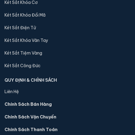
Két Sắt Khóa Cơ
tới quý khách
Két Sắt Khóa Đổi Mã
Sản phẩm cùng dòng Két sắt Việt Tiệp
Két Sắt Điện Tử
Luxury
Két Sắt Khóa Vân Tay
Khám phá thêm các mẫu thuộc dòng
Két sắt Việt Tiệp Luxury
để tiện so sánh kích thước, công nghệ khoá và mức giá trước
Két Sắt Tiệm Vàng
khi đặt hàng.
Két Sắt Công Đức
QUY ĐỊNH & CHÍNH SÁCH
Liên Hệ
Chính Sách Bán Hàng
Chính Sách Vận Chuyển
Chính Sách Thanh Toán