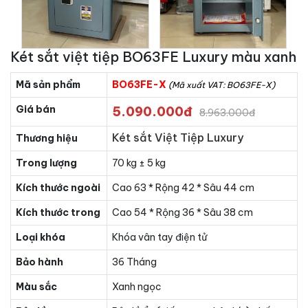
Két sắt việt tiệp BO63FE Luxury màu xanh
Mã sản phẩm
BO63FE-X
(Mã xuất VAT: BO63FE-X)
Giá bán
5.090.000đ
8.963.000đ
Két sắt Việt Tiệp Luxury
Thương hiệu
Trong lượng
70 kg ± 5 kg
Kích thước ngoài
Cao 63 * Rộng 42 * Sâu 44 cm
Kích thước trong
Cao 54 * Rộng 36 * Sâu 38 cm
Loại khóa
Khóa vân tay điện tử
Bảo hành
36 Tháng
Màu sắc
Xanh ngọc