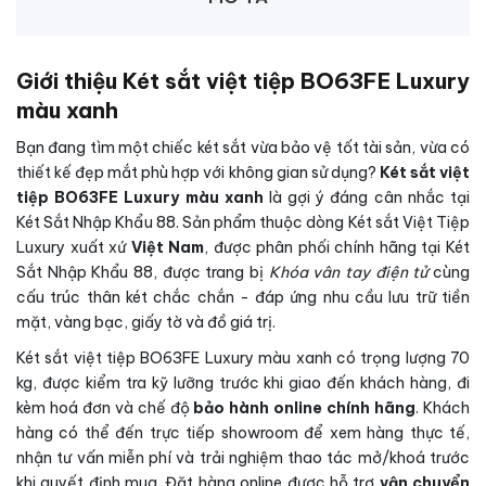
Giới thiệu Két sắt việt tiệp BO63FE Luxury
màu xanh
Bạn đang tìm một chiếc két sắt vừa bảo vệ tốt tài sản, vừa có
thiết kế đẹp mắt phù hợp với không gian sử dụng?
Két sắt việt
tiệp BO63FE Luxury màu xanh
là gợi ý đáng cân nhắc tại
Két Sắt Nhập Khẩu 88. Sản phẩm thuộc dòng Két sắt Việt Tiệp
Luxury xuất xứ
Việt Nam
, được phân phối chính hãng tại Két
Sắt Nhập Khẩu 88, được trang bị
Khóa vân tay điện tử
cùng
cấu trúc thân két chắc chắn - đáp ứng nhu cầu lưu trữ tiền
mặt, vàng bạc, giấy tờ và đồ giá trị.
Két sắt việt tiệp BO63FE Luxury màu xanh có trọng lượng 70
kg, được kiểm tra kỹ lưỡng trước khi giao đến khách hàng, đi
kèm hoá đơn và chế độ
bảo hành online chính hãng
. Khách
hàng có thể đến trực tiếp showroom để xem hàng thực tế,
nhận tư vấn miễn phí và trải nghiệm thao tác mở/khoá trước
khi quyết định mua. Đặt hàng online được hỗ trợ
vận chuyển