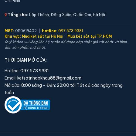
Chí Minh
Tổng kho:
Lập Thành, Đông Xuân, Quốc Oai, Hà Nội
MST:
0110619402 |
Hotline:
097.573.9381
Khu vực:
Mua két sắt tại Hà Nội
·
Mua két sắt tại TP.HCM
Quý khách vui lòng liên hệ trước để được cập nhật giá tốt nhất và hình
Két sắt việt tiệp BO56FE Luxury màu xanh
ảnh sản phẩm mới nhất.
📐 Kích thước:
56 x 42 x 43 cm
THỜI GIAN MỞ CỬA:
⚖️ Trọng lượng:
60 kg
🔒 Khoá:
Khóa vân tay điện tử
Hotline:
097.573.9381
Email:
ketsatnhapkhau88@gmail.com
🛡️ Bảo hành:
36 tháng
Mở cửa:
8:00 sáng
- Đến:
22:00 tối
Tất cả các ngày trong
4,690,000 đ
tuần
Xem chi tiết →