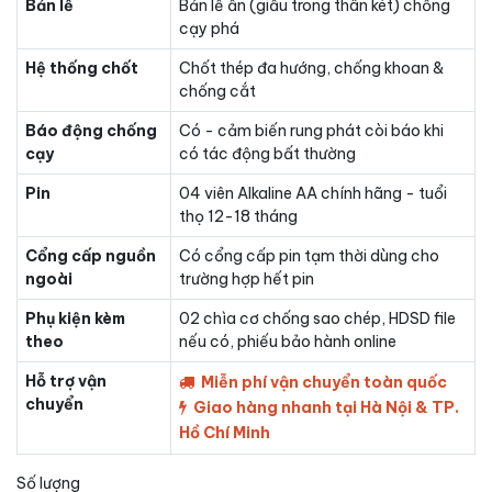
Bản lề
Bản lề ẩn (giấu trong thân két) chống
cạy phá
Hệ thống chốt
Chốt thép đa hướng, chống khoan &
chống cắt
Báo động chống
Có - cảm biến rung phát còi báo khi
cạy
có tác động bất thường
Pin
04 viên Alkaline AA chính hãng - tuổi
thọ 12-18 tháng
Cổng cấp nguồn
Có cổng cấp pin tạm thời dùng cho
ngoài
trường hợp hết pin
Phụ kiện kèm
02 chìa cơ chống sao chép, HDSD file
theo
nếu có, phiếu bảo hành online
Hỗ trợ vận
Miễn phí vận chuyển toàn quốc
chuyển
Giao hàng nhanh tại Hà Nội & TP.
Hồ Chí Minh
Số lượng