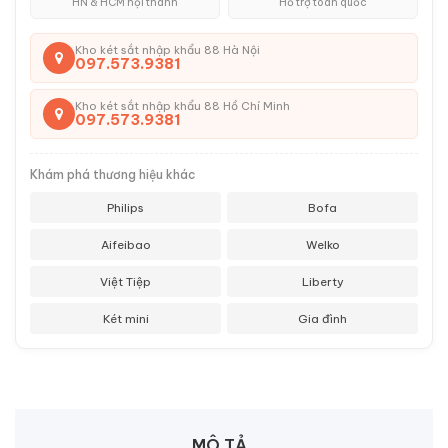
HN & HCM nội thành
Hỗ trợ toàn quốc
Kho két sắt nhập khẩu 88 Hà Nội
097.573.9381
Kho két sắt nhập khẩu 88 Hồ Chí Minh
097.573.9381
Khám phá thương hiệu khác
Philips
Bofa
Aifeibao
Welko
Việt Tiệp
Liberty
Két mini
Gia đình
MÔ TẢ