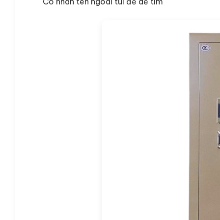
Có nhãn tên ngoài túi để dễ tìm