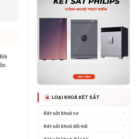
 Bài
ắn.
LOẠI KHOÁ KÉT SẮT
›
Két sắt khoá cơ
›
Két sắt khoá đổi mã