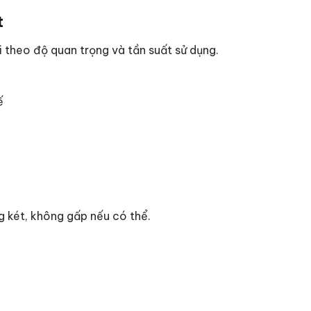
t
i theo độ quan trọng và tần suất sử dụng.
ế
g két, không gấp nếu có thể.