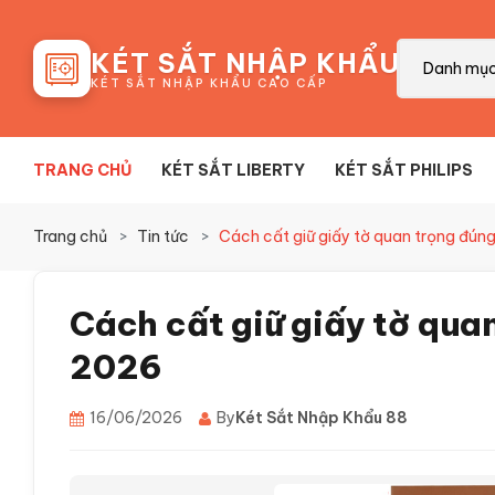
88
KÉT SẮT NHẬP KHẨU
Danh mụ
KÉT SẮT NHẬP KHẨU CAO CẤP
TRANG CHỦ
KÉT SẮT LIBERTY
KÉT SẮT PHILIPS
Trang chủ
Tin tức
Cách cất giữ giấy tờ quan trọng đún
Cách cất giữ giấy tờ qua
2026
16/06/2026
By
Két Sắt Nhập Khẩu 88