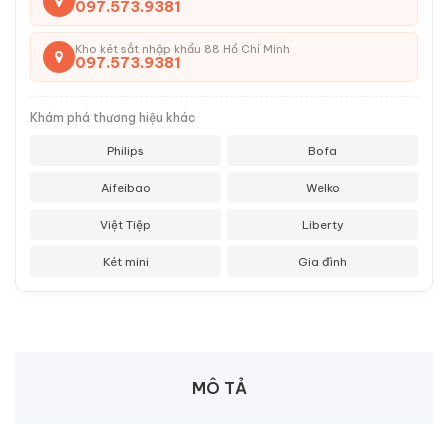
097.573.9381
Kho két sắt nhập khẩu 88 Hồ Chí Minh
097.573.9381
Khám phá thương hiệu khác
Philips
Bofa
Aifeibao
Welko
Việt Tiệp
Liberty
Két mini
Gia đình
MÔ TẢ