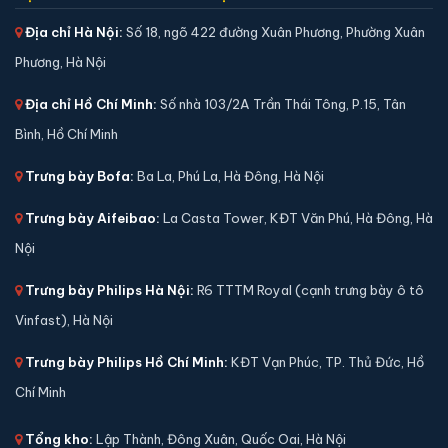
hãng
Địa chỉ Hà Nội:
Số 18, ngõ 422 đường Xuân Phương, Phường Xuân
📐 Kích thước:
47 x 36 x 36 cm
Phương, Hà Nội
⚖️ Trọng lượng:
45 kg
🔒 Khoá:
Khóa cơ
Địa chỉ Hồ Chí Minh:
Số nhà 103/2A Trần Thái Tông, P.15, Tân
🛡️ Bảo hành:
24 tháng
Bình, Hồ Chí Minh
1,790,000 đ
Trưng bày Bofa:
Ba La, Phú La, Hà Đông, Hà Nội
Xem chi tiết →
Trưng bày Aifeibao:
La Casta Tower, KĐT Văn Phú, Hà Đông, Hà
Nội
Trưng bày Philips Hà Nội:
R6 TTTM Royal (cạnh trưng bày ô tô
Vinfast), Hà Nội
Trưng bày Philips Hồ Chí Minh:
KĐT Vạn Phúc, TP. Thủ Đức, Hồ
Chí Minh
Tổng kho:
Lập Thành, Đông Xuân, Quốc Oai, Hà Nội