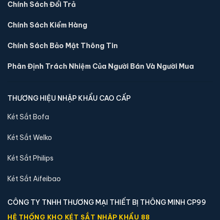
Chính Sách Đổi Trả
🔒 Khoá:
Khóa cơ
Chính Sách Kiểm Hàng
🛡️ Bảo hành:
24 tháng
1,690,000 đ
Chính Sách Bảo Mật Thông Tin
Xem chi tiết →
Phân Định Trách Nhiệm Của Người Bán Và Người Mua
THƯƠNG HIỆU NHẬP KHẨU CAO CẤP
Két Sắt Bofa
Két Sắt Welko
Két Sắt Philips
Két Sắt Aifeibao
CÔNG TY TNHH THƯƠNG MẠI THIẾT BỊ THÔNG MINH CP99
Két sắt mini Việt Tiệp K-COT-25D-H khoá cơ chính
HỆ THỐNG KHO KÉT SẮT NHẬP KHẨU 88