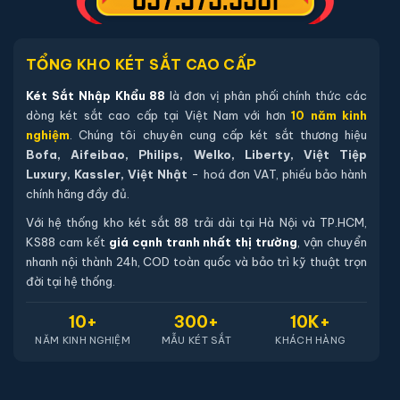
phẩm trên website.
Hướng dẫn mua Két sắt việt tiệp K79E
TỔNG KHO KÉT SẮT CAO CẤP
khóa điện tử
Két Sắt Nhập Khẩu 88
là đơn vị phân phối chính thức các
dòng két sắt cao cấp tại Việt Nam với hơn
10 năm kinh
Mua hàng tại két sắt nhập khẩu 88 bạn có thể
nghiệm
. Chúng tôi chuyên cung cấp két sắt thương hiệu
chon lựa những cách sau:
Bofa, Aifeibao, Philips, Welko, Liberty, Việt Tiệp
Luxury, Kassler, Việt Nhật
- hoá đơn VAT, phiếu bảo hành
Cách 1
: Bạn chọn sản phẩm và ấn vào mua hàng hệ
chính hãng đầy đủ.
thống sẽ chuyển đến trang checkout. Ở trang check
Với hệ thống kho két sắt 88 trải dài tại Hà Nội và TP.HCM,
out bạn kiểm tra lại thông tin sản phẩm 1 lần nữa. Nếu
KS88 cam kết
giá cạnh tranh nhất thị trường
, vận chuyển
những thông tin đã chính xác bạn tiếp tục ấn thanh
nhanh nội thành 24h, COD toàn quốc và bảo trì kỹ thuật trọn
toán bạn cần để lại những thông tin cần thiết ở màn
đời tại hệ thống.
hình để chúng tôi có thể hỗ trợ bạn. Sau đó ấn submit
10+
300+
10K+
nhân viên của két sắt nhập khẩu 88 sẽ gọi lại xác nhận
NĂM KINH NGHIỆM
MẪU KÉT SẮT
KHÁCH HÀNG
và tiến hành xử lý cũng như giao hàng theo yêu cầu
của quý khách hàng