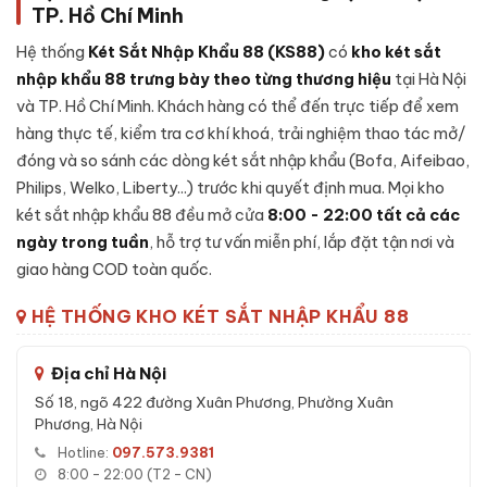
TP. Hồ Chí Minh
Lớp ngoài:
Thép tấm cường độ cao, sơn tĩnh điện cao cấp
chống trầy xước và bong sơn theo thời gian sử dụng.
Hệ thống
Két Sắt Nhập Khẩu 88 (KS88)
có
kho két sắt
Lớp lõi chống cháy:
Hỗn hợp
bê-tông chống cháy
kết
nhập khẩu 88 trưng bày theo từng thương hiệu
tại Hà Nội
hợp vật liệu cách nhiệt chịu nhiệt độ cao - giữ tài sản, giấy
và TP. Hồ Chí Minh. Khách hàng có thể đến trực tiếp để xem
tờ an toàn trong sự cố hoả hoạn.
hàng thực tế, kiểm tra cơ khí khoá, trải nghiệm thao tác mở/
Lớp trong:
Thép tấm gia cường, vách nhung chống trầy
đóng và so sánh các dòng két sắt nhập khẩu (Bofa, Aifeibao,
cho tài sản đặt bên trong, có ngăn phụ tiện lợi.
Philips, Welko, Liberty...) trước khi quyết định mua. Mọi kho
Cánh két:
Đúc nguyên khối thép đặc dày, gờ cánh khít với
két sắt nhập khẩu 88 đều mở cửa
8:00 - 22:00 tất cả các
thân, đệm chống khói thoát.
ngày trong tuần
, hỗ trợ tư vấn miễn phí, lắp đặt tận nơi và
giao hàng COD toàn quốc.
Khoá:
Khóa điện tử - cơ chế bảo mật cao, chống thử mã,
có chế độ tự khoá tạm thời.
HỆ THỐNG KHO KÉT SẮT NHẬP KHẨU 88
Hệ chốt + bản lề:
Chốt thép đa hướng kết hợp bản lề chìm
bên trong cánh - chống cạy phá toàn diện.
Địa chỉ Hà Nội
Số 18, ngõ 422 đường Xuân Phương, Phường Xuân
Đặc tính kỹ thuật Két sắt việt tiệp K79E
Phương, Hà Nội
khóa điện tử
Hotline:
097.573.9381
8:00 - 22:00 (T2 - CN)
Đặc tính kỹ thuật nổi bật của
Két sắt việt tiệp K79E khóa