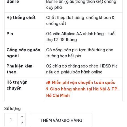
Bản lề
Bản lề ẩn (giấu trong thân két) chống
cạy phá
Hệ thống chốt
Chốt thép đa hướng, chống khoan &
chống cắt
Pin
04 viên Alkaline AA chính hãng - tuổi
thọ 12-18 tháng
Cổng cấp nguồn
Có cổng cấp pin tạm thời dùng cho
ngoài
trường hợp hết pin
Phụ kiện kèm
02 chìa cơ chống sao chép, HDSD file
theo
nếu có, phiếu bảo hành online
Hỗ trợ vận
Miễn phí vận chuyển toàn quốc
chuyển
Giao hàng nhanh tại Hà Nội & TP.
Hồ Chí Minh
Số lượng
THÊM VÀO GIỎ HÀNG