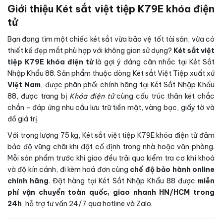
Giới thiệu Két sắt việt tiệp K79E khóa điện
tử
Bạn đang tìm một chiếc két sắt vừa bảo vệ tốt tài sản, vừa có
thiết kế đẹp mắt phù hợp với không gian sử dụng?
Két sắt việt
tiệp K79E khóa điện tử
là gợi ý đáng cân nhắc tại Két Sắt
Nhập Khẩu 88. Sản phẩm thuộc dòng Két sắt Việt Tiệp xuất xứ
Việt Nam
, được phân phối chính hãng tại Két Sắt Nhập Khẩu
88, được trang bị
Khóa điện tử
cùng cấu trúc thân két chắc
chắn - đáp ứng nhu cầu lưu trữ tiền mặt, vàng bạc, giấy tờ và
đồ giá trị.
Với trọng lượng 75 kg, Két sắt việt tiệp K79E khóa điện tử đảm
bảo độ vững chãi khi đặt cố định trong nhà hoặc văn phòng.
Mỗi sản phẩm trước khi giao đều trải qua kiểm tra cơ khí khoá
và độ kín cánh, đi kèm hoá đơn cùng
chế độ bảo hành online
chính hãng
. Đặt hàng tại Két Sắt Nhập Khẩu 88 được
miễn
phí vận chuyển toàn quốc, giao nhanh HN/HCM trong
24h
, hỗ trợ tư vấn 24/7 qua hotline và Zalo.