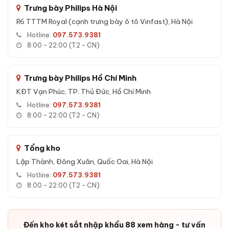
Trưng bày Philips Hà Nội
R6 TTTM Royal (cạnh trưng bày ô tô Vinfast), Hà Nội
Tính năng Két sắt việt tiệp K79E khóa
Hotline:
097.573.9381
điện tử
8:00 - 22:00 (T2 - CN)
Tính năng đáng giá của
Két sắt việt tiệp K79E khóa điện tử
mà bạn nên biết trước khi mua:
Trưng bày Philips Hồ Chí Minh
Chống cháy đa lớp:
Vật liệu bê-tông chịu nhiệt và sợi
KĐT Vạn Phúc, TP. Thủ Đức, Hồ Chí Minh
cách nhiệt giúp tài sản, tài liệu nguyên vẹn khi xảy ra hoả
Hotline:
097.573.9381
hoạn.
8:00 - 22:00 (T2 - CN)
Chống phá cơ học:
Hệ thống chốt thép đa hướng, chống
khoan, chống cắt, chống đục phá.
Tổng kho
Khoá kép an toàn:
Kết hợp khoá cơ và khoá điện tử / vân
Lập Thành, Đông Xuân, Quốc Oai, Hà Nội
tay, bắt buộc xác thực 2 lớp mới mở được két.
Hotline:
097.573.9381
Chống dò mã:
Tự khoá tạm thời khi nhập sai mã liên tiếp -
8:00 - 22:00 (T2 - CN)
chặn đứng kiểu tấn công thử mã.
Báo động chống cậy phá:
Cảm biến rung phát còi báo khi
phát hiện tác động bất thường vào thân két.
Đến kho két sắt nhập khẩu 88 xem hàng - tư vấn