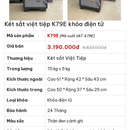
Két sắt việt tiệp K79E khóa điện tử
Mã sản phẩm
K79E
(Mã xuất VAT: K79E)
Giá bán
3.190.000đ
4.823.000đ
Két sắt Việt Tiệp
Thương hiệu
Trong lượng
70 kg ± 5 kg
Kích thước ngoài
Cao 61 * Rộng 42 * Sâu 43 cm
Kích thước trong
Cao 50 * Rộng 37 * Sâu 29 cm
Loại khóa
Khóa điện tử
Bảo hành
24 Tháng
Màu sắc
Thân đen cánh ghi