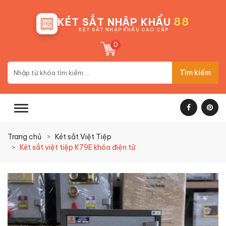
88
KÉT SẮT NHẬP KHẨU
KÉT SẮT NHẬP KHẨU CAO CẤP
0
Tìm kiếm
Trang chủ
Két sắt Việt Tiệp
Két sắt việt tiệp K79E khóa điện tử