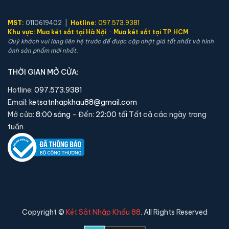
MST:
0110619402 |
Hotline:
097.573.9381
Két sắt mini Việt Tiệp K-DTT-25N-H điện tử chính
Khu vực:
Mua két sắt tại Hà Nội
·
Mua két sắt tại TP.HCM
Quý khách vui lòng liên hệ trước để được cập nhật giá tốt nhất và hình
hãng
ảnh sản phẩm mới nhất.
📐 Kích thước:
38 x 46 x 38 cm
⚖️ Trọng lượng:
45 kg
THỜI GIAN MỞ CỬA:
🔒 Khoá:
Khóa điện tử
Hotline:
097.573.9381
🛡️ Bảo hành:
24 tháng
Email:
ketsatnhapkhau88@gmail.com
1,990,000 đ
Mở cửa:
8:00 sáng
- Đến:
22:00 tối
Tất cả các ngày trong
tuần
Xem chi tiết →
Copyright ©
Két Sắt Nhập Khẩu 88
. All Rights Reserved