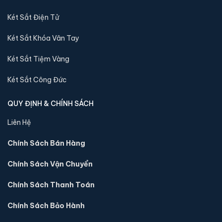
Khám phá thêm các mẫu thuộc dòng
Két sắt Việt Tiệp
để tiện
Két Sắt Điện Tử
so sánh kích thước, công nghệ khoá và mức giá trước khi đặt
hàng.
Két Sắt Khóa Vân Tay
Két Sắt Tiệm Vàng
Két Sắt Công Đức
QUY ĐỊNH & CHÍNH SÁCH
Liên Hệ
Chính Sách Bán Hàng
Chính Sách Vận Chuyển
Két sắt mini Việt Tiệp K-COT-25N-H khoá cơ chính
Chính Sách Thanh Toán
hãng
Chính Sách Bảo Hành
📐 Kích thước:
38 x 46 x 38 cm
⚖️ Trọng lượng:
45 kg