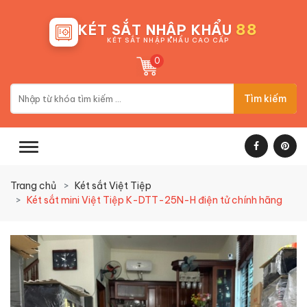
88
KÉT SẮT NHẬP KHẨU
KÉT SẮT NHẬP KHẨU CAO CẤP
0
Tìm kiếm
Trang chủ
Két sắt Việt Tiệp
Két sắt mini Việt Tiệp K-DTT-25N-H điện tử chính hãng