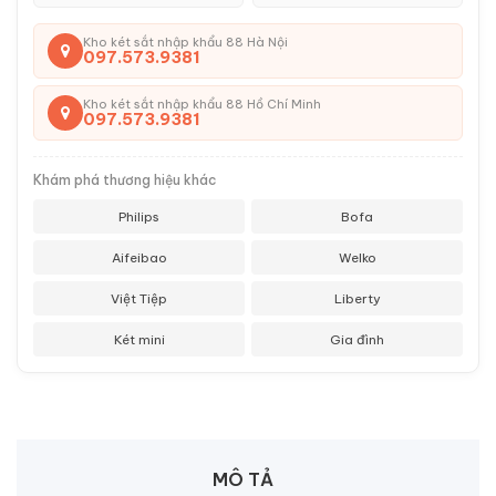
Kho két sắt nhập khẩu 88 Hà Nội
097.573.9381
Kho két sắt nhập khẩu 88 Hồ Chí Minh
097.573.9381
Khám phá thương hiệu khác
Philips
Bofa
Aifeibao
Welko
Việt Tiệp
Liberty
Két mini
Gia đình
MÔ TẢ