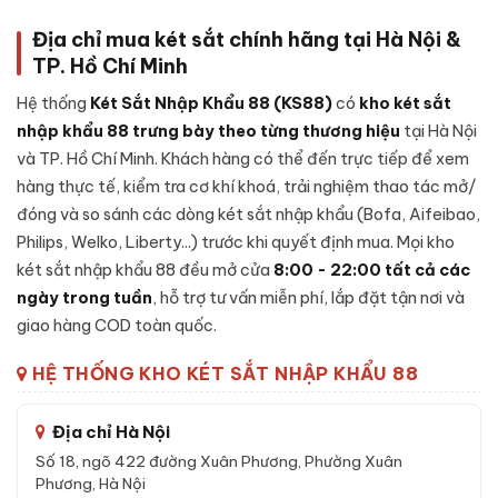
Để đảm bảo độ an toàn và tuổi thọ lâu dài,
Két sắt mini Việt
Tiệp K-DTT-25N-H điện tử chính hãng
được chế tạo theo
Địa chỉ mua két sắt chính hãng tại Hà Nội &
cấu trúc nhiều lớp, từng chi tiết được gia công cẩn thận:
TP. Hồ Chí Minh
Lớp ngoài:
Thép tấm cường độ cao, sơn tĩnh điện cao cấp
Hệ thống
Két Sắt Nhập Khẩu 88 (KS88)
có
kho két sắt
chống trầy xước và bong sơn theo thời gian sử dụng.
nhập khẩu 88 trưng bày theo từng thương hiệu
tại Hà Nội
Lớp lõi chống cháy:
Hỗn hợp
bê-tông chống cháy
kết
và TP. Hồ Chí Minh. Khách hàng có thể đến trực tiếp để xem
hợp vật liệu cách nhiệt chịu nhiệt độ cao - giữ tài sản, giấy
hàng thực tế, kiểm tra cơ khí khoá, trải nghiệm thao tác mở/
tờ an toàn trong sự cố hoả hoạn.
đóng và so sánh các dòng két sắt nhập khẩu (Bofa, Aifeibao,
Lớp trong:
Thép tấm gia cường, vách nhung chống trầy
Philips, Welko, Liberty...) trước khi quyết định mua. Mọi kho
cho tài sản đặt bên trong, có ngăn phụ tiện lợi.
két sắt nhập khẩu 88 đều mở cửa
8:00 - 22:00 tất cả các
Cánh két:
Đúc nguyên khối thép đặc dày, gờ cánh khít với
ngày trong tuần
, hỗ trợ tư vấn miễn phí, lắp đặt tận nơi và
thân, đệm chống khói thoát.
giao hàng COD toàn quốc.
Khoá:
Khóa điện tử - cơ chế bảo mật cao, chống thử mã,
HỆ THỐNG KHO KÉT SẮT NHẬP KHẨU 88
có chế độ tự khoá tạm thời.
Hệ chốt + bản lề:
Chốt thép đa hướng kết hợp bản lề chìm
Địa chỉ Hà Nội
bên trong cánh - chống cạy phá toàn diện.
Số 18, ngõ 422 đường Xuân Phương, Phường Xuân
Phương, Hà Nội