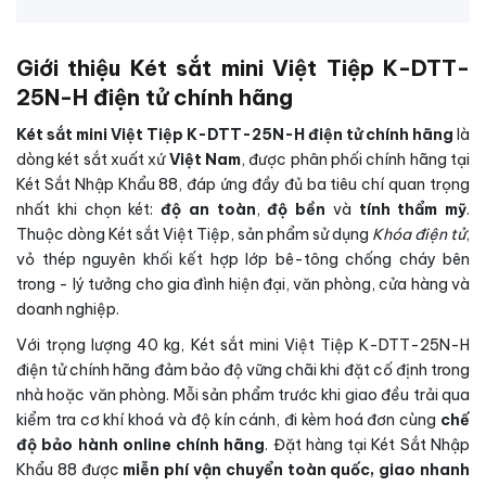
Giới thiệu Két sắt mini Việt Tiệp K-DTT-
25N-H điện tử chính hãng
Két sắt mini Việt Tiệp K-DTT-25N-H điện tử chính hãng
là
dòng két sắt xuất xứ
Việt Nam
, được phân phối chính hãng tại
Két Sắt Nhập Khẩu 88, đáp ứng đầy đủ ba tiêu chí quan trọng
nhất khi chọn két:
độ an toàn
,
độ bền
và
tính thẩm mỹ
.
Thuộc dòng Két sắt Việt Tiệp, sản phẩm sử dụng
Khóa điện tử
,
vỏ thép nguyên khối kết hợp lớp bê-tông chống cháy bên
trong - lý tưởng cho gia đình hiện đại, văn phòng, cửa hàng và
doanh nghiệp.
Với trọng lượng 40 kg, Két sắt mini Việt Tiệp K-DTT-25N-H
điện tử chính hãng đảm bảo độ vững chãi khi đặt cố định trong
nhà hoặc văn phòng. Mỗi sản phẩm trước khi giao đều trải qua
kiểm tra cơ khí khoá và độ kín cánh, đi kèm hoá đơn cùng
chế
độ bảo hành online chính hãng
. Đặt hàng tại Két Sắt Nhập
Khẩu 88 được
miễn phí vận chuyển toàn quốc, giao nhanh