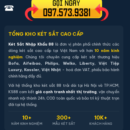
phòng tối thiểu 12 tháng).
Sách hướng dẫn sử dụng tiếng Việt.
Phiếu bảo hành chính hãng (kích hoạt online qua mã sản
phẩm).
TỔNG KHO KÉT SẮT CAO CẤP
Két Sắt Nhập Khẩu 88
là đơn vị phân phối chính thức các
Hướng dẫn mua Két sắt mini Việt Tiệp K-
dòng két sắt cao cấp tại Việt Nam với hơn
10 năm kinh
DTT-25N-H điện tử chính hãng
nghiệm
. Chúng tôi chuyên cung cấp két sắt thương hiệu
Bofa, Aifeibao, Philips, Welko, Liberty, Việt Tiệp
Mua hàng tại két sắt nhập khẩu 88 bạn có thể
Luxury, Kassler, Việt Nhật
- hoá đơn VAT, phiếu bảo hành
chon lựa những cách sau:
chính hãng đầy đủ.
Cách 1
: Bạn chọn sản phẩm và ấn vào mua hàng hệ
Với hệ thống kho két sắt 88 trải dài tại Hà Nội và TP.HCM,
thống sẽ chuyển đến trang checkout. Ở trang check
KS88 cam kết
giá cạnh tranh nhất thị trường
, vận chuyển
nhanh nội thành 24h, COD toàn quốc và bảo trì kỹ thuật trọn
out bạn kiểm tra lại thông tin sản phẩm 1 lần nữa. Nếu
đời tại hệ thống.
những thông tin đã chính xác bạn tiếp tục ấn thanh
toán bạn cần để lại những thông tin cần thiết ở màn
10+
300+
10K+
hình để chúng tôi có thể hỗ trợ bạn. Sau đó ấn submit
NĂM KINH NGHIỆM
MẪU KÉT SẮT
KHÁCH HÀNG