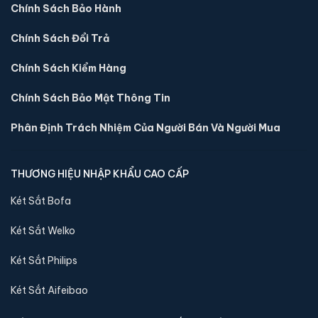
Chính Sách Bảo Hành
Két sắt mini Việt Tiệp K-COT-25N-H khoá cơ chính
hãng
Chính Sách Đổi Trả
📐 Kích thước:
38 x 46 x 38 cm
⚖️ Trọng lượng:
45 kg
Chính Sách Kiểm Hàng
🔒 Khoá:
Khóa cơ
Chính Sách Bảo Mật Thông Tin
🛡️ Bảo hành:
24 tháng
1,690,000 đ
Phân Định Trách Nhiệm Của Người Bán Và Người Mua
Xem chi tiết →
THƯƠNG HIỆU NHẬP KHẨU CAO CẤP
Két Sắt Bofa
Két Sắt Welko
Két Sắt Philips
Két Sắt Aifeibao