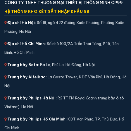
CÔNG TY TNHH THƯƠNG MẠI THIẾT BỊ THÔNG MINH CP99
HỆ THỐNG KHO KÉT SẮT NHẬP KHẨU 88
Địa chỉ Hà Nội:
Số 18, ngõ 422 đường Xuân Phương, Phường Xuân
Két sắt mini Việt Tiệp K-COT-25D-H khoá cơ chính
hãng
Phương, Hà Nội
📐 Kích thước:
47 x 36 x 36 cm
Địa chỉ Hồ Chí Minh:
Số nhà 103/2A Trần Thái Tông, P.15, Tân
⚖️ Trọng lượng:
45 kg
Bình, Hồ Chí Minh
🔒 Khoá:
Khóa cơ
🛡️ Bảo hành:
24 tháng
Trưng bày Bofa:
Ba La, Phú La, Hà Đông, Hà Nội
1,790,000 đ
Trưng bày Aifeibao:
La Casta Tower, KĐT Văn Phú, Hà Đông, Hà
Xem chi tiết →
Nội
Trưng bày Philips Hà Nội:
R6 TTTM Royal (cạnh trưng bày ô tô
Vinfast), Hà Nội
Trưng bày Philips Hồ Chí Minh:
KĐT Vạn Phúc, TP. Thủ Đức, Hồ
Chí Minh