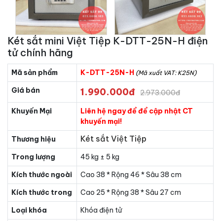
Két sắt mini Việt Tiệp K-DTT-25N-H điện
tử chính hãng
Mã sản phẩm
K-DTT-25N-H
(Mã xuất VAT: K25N)
Giá bán
1.990.000đ
2.973.000đ
Khuyến Mại
Liên hệ ngay để để cập nhật CT
khuyến mại!
Két sắt Việt Tiệp
Thương hiệu
Trong lượng
45 kg ± 5 kg
Kích thước ngoài
Cao 38 * Rộng 46 * Sâu 38 cm
Kích thước trong
Cao 25 * Rộng 38 * Sâu 27 cm
Loại khóa
Khóa điện tử