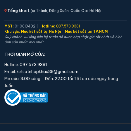
Tổng kho:
Lập Thành, Đông Xuân, Quốc Oai, Hà Nội
MST:
0110619402 |
Hotline:
097.573.9381
Khu vực:
Mua két sắt tại Hà Nội
·
Mua két sắt tại TP.HCM
Quý khách vui lòng liên hệ trước để được cập nhật giá tốt nhất và hình
ảnh sản phẩm mới nhất.
Két sắt mini Việt Tiệp K-DTT-25N-H điện tử chính
hãng
THỜI GIAN MỞ CỬA:
📐 Kích thước:
38 x 46 x 38 cm
Hotline:
097.573.9381
⚖️ Trọng lượng:
45 kg
Email:
ketsatnhapkhau88@gmail.com
🔒 Khoá:
Khóa điện tử
Mở cửa:
8:00 sáng
- Đến:
22:00 tối
Tất cả các ngày trong
🛡️ Bảo hành:
24 tháng
tuần
1,990,000 đ
Xem chi tiết →