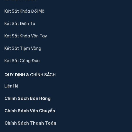
tới quý khách
Két Sắt Khóa Đổi Mã
Sản phẩm cùng dòng Két sắt Việt Tiệp
Két Sắt Điện Tử
Khám phá thêm các mẫu thuộc dòng
Két sắt Việt Tiệp
để tiện
Két Sắt Khóa Vân Tay
so sánh kích thước, công nghệ khoá và mức giá trước khi đặt
hàng.
Két Sắt Tiệm Vàng
Két Sắt Công Đức
QUY ĐỊNH & CHÍNH SÁCH
Liên Hệ
Chính Sách Bán Hàng
Chính Sách Vận Chuyển
Chính Sách Thanh Toán