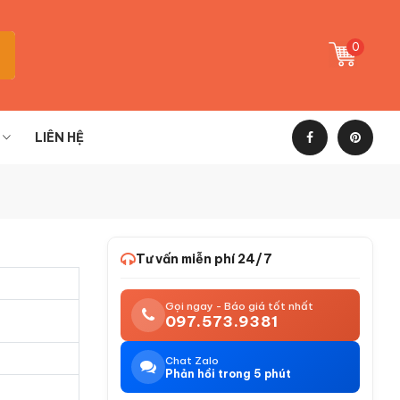
0
LIÊN HỆ
Tư vấn miễn phí 24/7
Gọi ngay - Báo giá tốt nhất
097.573.9381
Chat Zalo
Phản hồi trong 5 phút