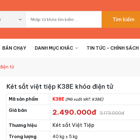
Tìm kiếm
c
BÁN CHẠY
DANH MỤC KHÁC
TIN TỨC - CHÍNH SÁCH
điện tử
Két sắt việt tiệp K38E khóa điện tử
Mã sản phẩm
K38E
(Mã xuất VAT: K38E)
Giá bán
2.490.000đ
3.173.000đ
Két sắt Việt Tiệp
Thương hiệu
Trong lượng
40 kg ± 5 kg