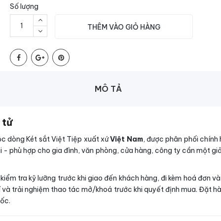
Số lượng
THÊM VÀO GIỎ HÀNG
MÔ TẢ
 tử
ộc dòng Két sắt Việt Tiệp xuất xứ
Việt Nam
, được phân phối chính
i - phù hợp cho gia đình, văn phòng, cửa hàng, công ty cần một giải
c kiểm tra kỹ lưỡng trước khi giao đến khách hàng, đi kèm hoá đơn v
 và trải nghiệm thao tác mở/khoá trước khi quyết định mua. Đặt hà
uốc.