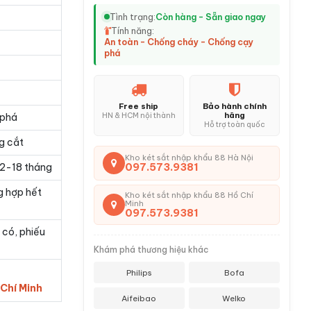
Tình trạng:
Còn hàng - Sẵn giao ngay
Tính năng:
An toàn - Chống cháy - Chống cạy
phá
Free ship
Bảo hành chính
hãng
HN & HCM nội thành
 phá
Hỗ trợ toàn quốc
g cắt
Kho két sắt nhập khẩu 88 Hà Nội
097.573.9381
 12-18 tháng
g hợp hết
Kho két sắt nhập khẩu 88 Hồ Chí
Minh
097.573.9381
 có, phiếu
Khám phá thương hiệu khác
Philips
Bofa
 Chí Minh
Aifeibao
Welko