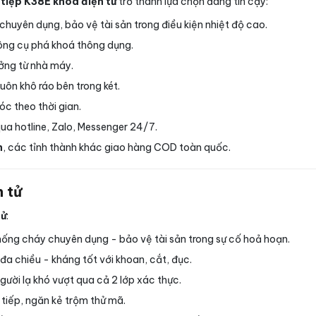
t tiệp K38E khóa điện tử
trở thành lựa chọn đáng tin cậy:
huyên dụng, bảo vệ tài sản trong điều kiện nhiệt độ cao.
ông cụ phá khoá thông dụng.
ưởng từ nhà máy.
ôn khô ráo bên trong két.
óc theo thời gian.
qua hotline, Zalo, Messenger 24/7.
h
, các tỉnh thành khác giao hàng COD toàn quốc.
n tử
tử
:
ống cháy chuyên dụng - bảo vệ tài sản trong sự cố hoả hoạn.
đa chiều - kháng tốt với khoan, cắt, đục.
ười lạ khó vượt qua cả 2 lớp xác thực.
n tiếp, ngăn kẻ trộm thử mã.