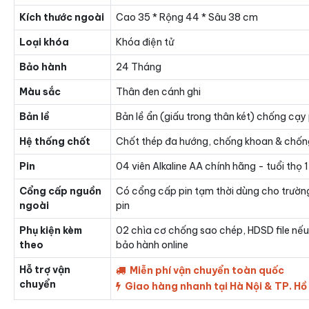
Kích thước ngoài
Cao 35 * Rộng 44 * Sâu 38 cm
Loại khóa
Khóa điện tử
Bảo hành
24 Tháng
Màu sắc
Thân đen cánh ghi
Bản lề
Bản lề ẩn (giấu trong thân két) chống cạy
Hệ thống chốt
Chốt thép đa hướng, chống khoan & chốn
Pin
04 viên Alkaline AA chính hãng - tuổi thọ
Cổng cấp nguồn
Có cổng cấp pin tạm thời dùng cho trườn
ngoài
pin
Phụ kiện kèm
02 chìa cơ chống sao chép, HDSD file nếu
theo
bảo hành online
Hỗ trợ vận
Miễn phí vận chuyển toàn quốc
chuyển
Giao hàng nhanh tại Hà Nội & TP. Hồ