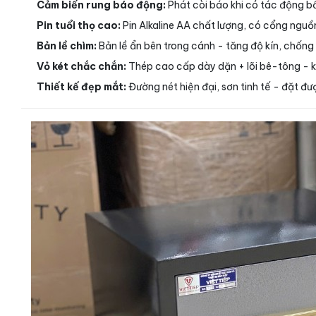
Cảm biến rung báo động:
Phát còi báo khi có tác động bấ
Pin tuổi thọ cao:
Pin Alkaline AA chất lượng, có cổng nguồn
Bản lề chìm:
Bản lề ẩn bên trong cánh - tăng độ kín, chống
Vỏ két chắc chắn:
Thép cao cấp dày dặn + lõi bê-tông - 
Thiết kế đẹp mắt:
Đường nét hiện đại, sơn tinh tế - đặt 