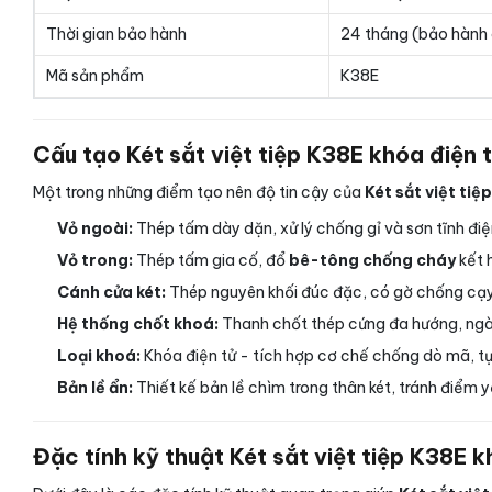
Thời gian bảo hành
24 tháng (bảo hành 
Mã sản phẩm
K38E
Cấu tạo Két sắt việt tiệp K38E khóa điện 
Một trong những điểm tạo nên độ tin cậy của
Két sắt việt tiệ
Vỏ ngoài:
Thép tấm dày dặn, xử lý chống gỉ và sơn tĩnh điệ
Vỏ trong:
Thép tấm gia cố, đổ
bê-tông chống cháy
kết 
Cánh cửa két:
Thép nguyên khối đúc đặc, có gờ chống cạy 
Hệ thống chốt khoá:
Thanh chốt thép cứng đa hướng, ngà
Loại khoá:
Khóa điện tử - tích hợp cơ chế chống dò mã, tự 
Bản lề ẩn:
Thiết kế bản lề chìm trong thân két, tránh điểm y
Đặc tính kỹ thuật Két sắt việt tiệp K38E k