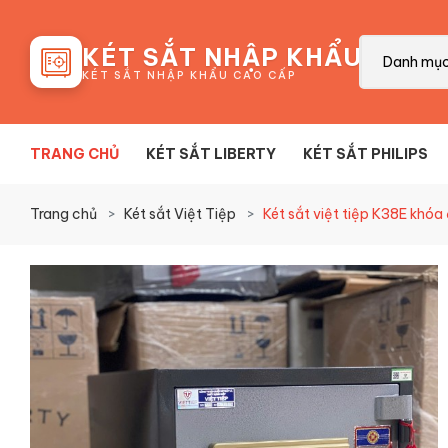
88
KÉT SẮT NHẬP KHẨU
Danh mụ
KÉT SẮT NHẬP KHẨU CAO CẤP
TRANG CHỦ
KÉT SẮT LIBERTY
KÉT SẮT PHILIPS
Trang chủ
Két sắt Việt Tiệp
Két sắt việt tiệp K38E khóa 