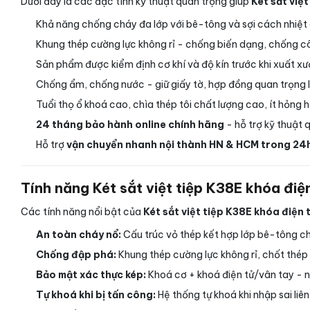
Dưới đây là các đặc tính kỹ thuật quan trọng giúp
Két sắt việ
Khả năng chống cháy đa lớp với bê-tông và sợi cách nhiệt c
Khung thép cường lực không rỉ - chống biến dạng, chống c
Sản phẩm được kiểm định cơ khí và độ kín trước khi xuất x
Chống ẩm, chống nước - giữ giấy tờ, hợp đồng quan trọng lu
Tuổi thọ ổ khoá cao, chìa thép tôi chất lượng cao, ít hỏng h
24 tháng bảo hành online chính hãng
- hỗ trợ kỹ thuật 
Hỗ trợ
vận chuyển nhanh nội thành HN & HCM trong 24
Tính năng Két sắt việt tiệp K38E khóa điệ
Các tính năng nổi bật của
Két sắt việt tiệp K38E khóa điện 
An toàn cháy nổ:
Cấu trúc vỏ thép kết hợp lớp bê-tông ch
Chống đập phá:
Khung thép cường lực không rỉ, chốt thép 
Bảo mật xác thực kép:
Khoá cơ + khoá điện tử/vân tay - ng
Tự khoá khi bị tấn công:
Hệ thống tự khoá khi nhập sai liê