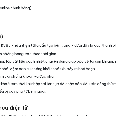
online chính hãng)
tử
p K38E khóa điện tử
là cấu tạo bên trong - dưới đây là các thành 
n chống bong tróc theo thời gian.
hợp lớp vật liệu cách nhiệt chuyên dụng giúp bảo vệ tài sản khi gặp
phá, đệm cao su chống khói thoát khi xảy ra hoả hoạn.
m cài chống khoan và đục phá.
khoá tạm thời khi nhập sai liên tục để chặn các kiểu tấn công thử 
ếu bị cạy phá từ bên ngoài.
hóa điện tử