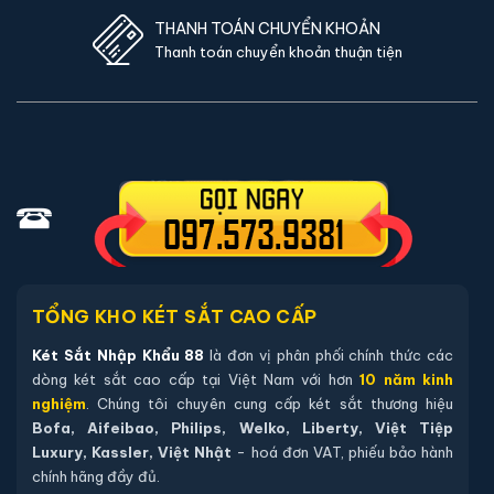
THANH TOÁN CHUYỂN KHOẢN
Thanh toán chuyển khoản thuận tiện
TỔNG KHO KÉT SẮT CAO CẤP
Két Sắt Nhập Khẩu 88
là đơn vị phân phối chính thức các
dòng két sắt cao cấp tại Việt Nam với hơn
10 năm kinh
nghiệm
. Chúng tôi chuyên cung cấp két sắt thương hiệu
Bofa, Aifeibao, Philips, Welko, Liberty, Việt Tiệp
Luxury, Kassler, Việt Nhật
- hoá đơn VAT, phiếu bảo hành
chính hãng đầy đủ.