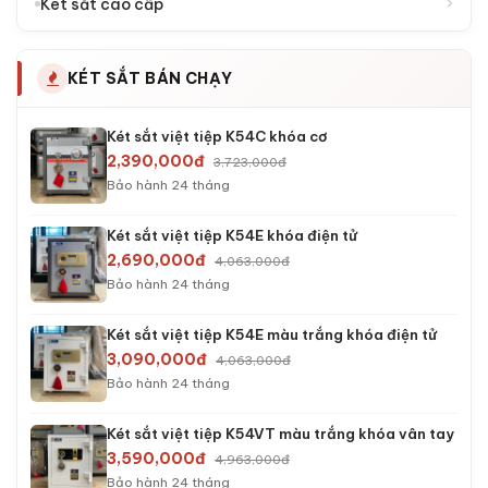
›
Két sắt cao cấp
KÉT SẮT BÁN CHẠY
Két sắt việt tiệp K54C khóa cơ
2,390,000đ
3,723,000đ
Bảo hành 24 tháng
Két sắt việt tiệp K54E khóa điện tử
2,690,000đ
4,063,000đ
Bảo hành 24 tháng
Két sắt việt tiệp K54E màu trắng khóa điện tử
3,090,000đ
4,063,000đ
Bảo hành 24 tháng
Két sắt việt tiệp K54VT màu trắng khóa vân tay
3,590,000đ
4,963,000đ
Bảo hành 24 tháng