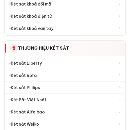
›
Két sắt khoá đổi mã
›
Két sắt khoá điện tử
›
Két sắt khoá vân tay
THƯƠNG HIỆU KÉT SẮT
›
Két sắt Liberty
›
Két sắt Bofa
›
Két sắt Philips
›
Két Sắt Việt Nhật
›
Két sắt Aifeibao
›
Két sắt Welko