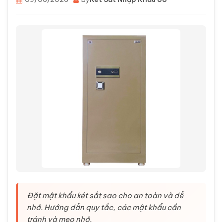
Đặt mật khẩu két sắt sao cho an toàn và dễ
nhớ. Hướng dẫn quy tắc, các mật khẩu cần
tránh và mẹo nhớ.