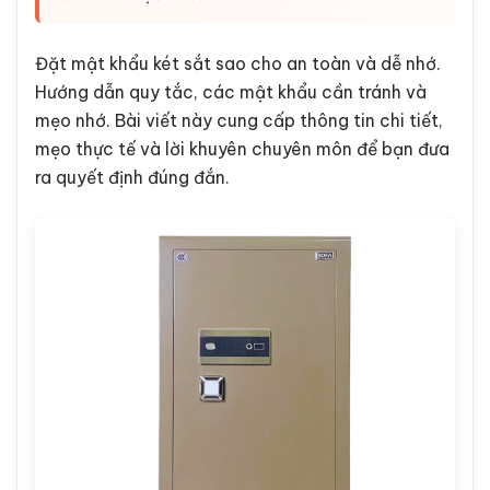
Đặt mật khẩu két sắt sao cho an toàn và dễ nhớ.
Hướng dẫn quy tắc, các mật khẩu cần tránh và
mẹo nhớ. Bài viết này cung cấp thông tin chi tiết,
mẹo thực tế và lời khuyên chuyên môn để bạn đưa
ra quyết định đúng đắn.