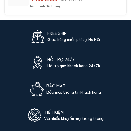
Bảo hành 36 tháng
FREE SHIP
Giao hàng miễn phí tại Hà Nội
HỖ TRỢ 24/7
Hỗ trợ quý khách hàng 24/7h
BẢO MẬT
Bảo mật thông tin khách hàng
TIẾT KIỆM
Với nhiều khuyến mại trong tháng