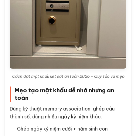
Cách đặt mật khẩu két sắt an toàn 2026 - Quy tắc và mẹo
Mẹo tạo mật khẩu dễ nhớ nhưng an
toàn
Dùng kỹ thuật memory association: ghép câu
thành số, dùng nhiều ngày kỷ niệm khác.
Ghép ngày kỷ niệm cưới + năm sinh con