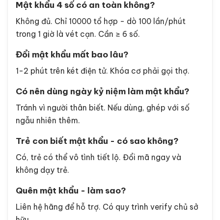
Mật khẩu 4 số có an toàn không?
Không đủ. Chỉ 10000 tổ hợp - dò 100 lần/phút
trong 1 giờ là vét cạn. Cần ≥ 6 số.
Đổi mật khẩu mất bao lâu?
1-2 phút trên két điện tử. Khóa cơ phải gọi thợ.
Có nên dùng ngày kỷ niệm làm mật khẩu?
Tránh vì người thân biết. Nếu dùng, ghép với số
ngẫu nhiên thêm.
Trẻ con biết mật khẩu - có sao không?
Có, trẻ có thể vô tình tiết lộ. Đổi mã ngay và
không dạy trẻ.
Quên mật khẩu - làm sao?
Liên hệ hãng để hỗ trợ. Có quy trình verify chủ sở
hữu.