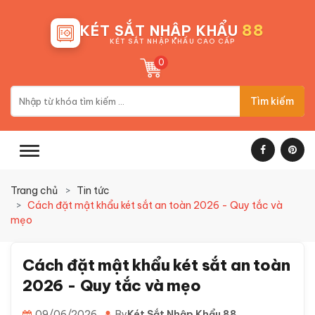
88
KÉT SẮT NHẬP KHẨU
KÉT SẮT NHẬP KHẨU CAO CẤP
0
Tìm kiếm
Trang chủ
Tin tức
Cách đặt mật khẩu két sắt an toàn 2026 - Quy tắc và
mẹo
Cách đặt mật khẩu két sắt an toàn
2026 - Quy tắc và mẹo
09/06/2026
By
Két Sắt Nhập Khẩu 88