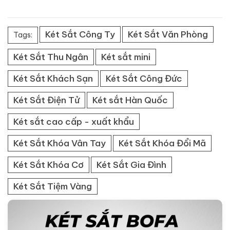
Két Sắt Công Ty
Két Sắt Văn Phòng
Tags:
Két Sắt Thu Ngân
Két sắt mini
Két Sắt Khách Sạn
Két Sắt Công Đức
Két Sắt Điện Tử
Két sắt Hàn Quốc
Két sắt cao cấp - xuất khẩu
Két Sắt Khóa Vân Tay
Két Sắt Khóa Đổi Mã
Két Sắt Khóa Cơ
Két Sắt Gia Đình
Két Sắt Tiệm Vàng