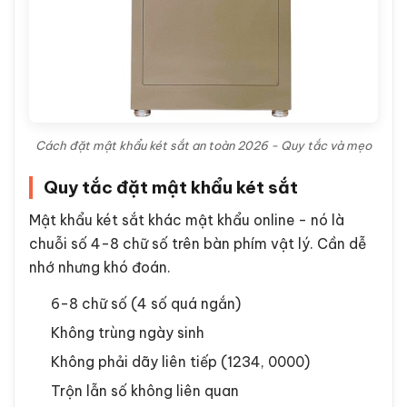
Cách đặt mật khẩu két sắt an toàn 2026 - Quy tắc và mẹo
Quy tắc đặt mật khẩu két sắt
Mật khẩu két sắt khác mật khẩu online - nó là
chuỗi số 4-8 chữ số trên bàn phím vật lý. Cần dễ
nhớ nhưng khó đoán.
6-8 chữ số (4 số quá ngắn)
Không trùng ngày sinh
Không phải dãy liên tiếp (1234, 0000)
Trộn lẫn số không liên quan