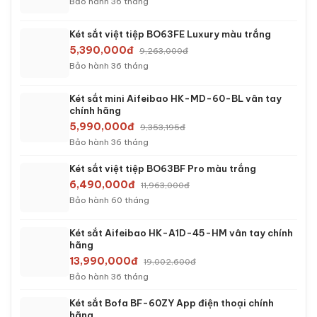
Bảo hành 36 tháng
Két sắt việt tiệp BO63FE Luxury màu trắng
5,390,000đ
9,263,000đ
Bảo hành 36 tháng
Két sắt mini Aifeibao HK-MD-60-BL vân tay
chính hãng
5,990,000đ
9,353,195đ
Bảo hành 36 tháng
Két sắt việt tiệp BO63BF Pro màu trắng
6,490,000đ
11,963,000đ
Bảo hành 60 tháng
Két sắt Aifeibao HK-A1D-45-HM vân tay chính
hãng
13,990,000đ
19,002,600đ
Bảo hành 36 tháng
Két sắt Bofa BF-60ZY App điện thoại chính
hãng