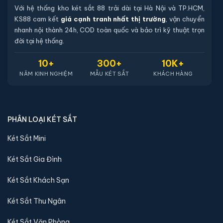
Với hệ thống kho két sắt 88 trải dài tại Hà Nội và TP.HCM,
KS88 cam kết
giá cạnh tranh nhất thị trường
, vận chuyển
nhanh nội thành 24h, COD toàn quốc và bảo trì kỹ thuật trọn
đời tại hệ thống.
10+
300+
10K+
NĂM KINH NGHIỆM
MẪU KÉT SẮT
KHÁCH HÀNG
PHÂN LOẠI KÉT SẮT
Két Sắt Mini
Két Sắt Gia Đình
Két Sắt Khách Sạn
Két Sắt Thu Ngân
Két Sắt Văn Phòng