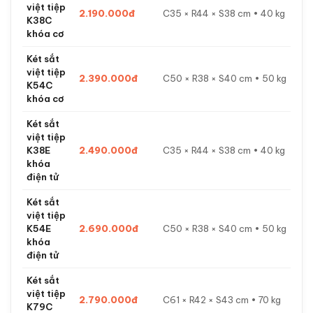
việt tiệp
2.190.000đ
C35 × R44 × S38 cm • 40 kg
K38C
khóa cơ
Két sắt
việt tiệp
2.390.000đ
C50 × R38 × S40 cm • 50 kg
K54C
khóa cơ
Két sắt
việt tiệp
K38E
2.490.000đ
C35 × R44 × S38 cm • 40 kg
khóa
điện tử
Két sắt
việt tiệp
K54E
2.690.000đ
C50 × R38 × S40 cm • 50 kg
khóa
điện tử
Két sắt
việt tiệp
2.790.000đ
C61 × R42 × S43 cm • 70 kg
K79C