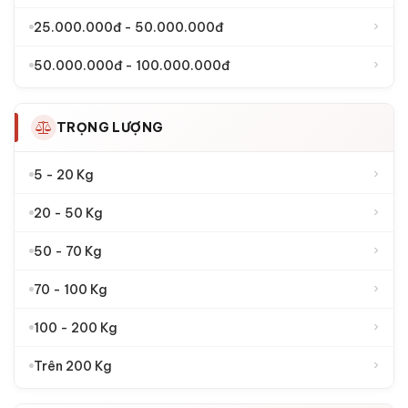
›
25.000.000đ - 50.000.000đ
›
50.000.000đ - 100.000.000đ
TRỌNG LƯỢNG
›
5 - 20 Kg
›
20 - 50 Kg
›
50 - 70 Kg
›
70 - 100 Kg
›
100 - 200 Kg
›
Trên 200 Kg