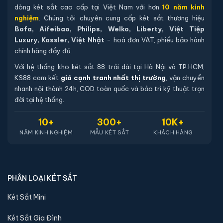
dòng két sắt cao cấp tại Việt Nam với hơn
10 năm kinh
nghiệm
. Chúng tôi chuyên cung cấp két sắt thương hiệu
Bofa, Aifeibao, Philips, Welko, Liberty, Việt Tiệp
Luxury, Kassler, Việt Nhật
- hoá đơn VAT, phiếu bảo hành
chính hãng đầy đủ.
Với hệ thống kho két sắt 88 trải dài tại Hà Nội và TP.HCM,
KS88 cam kết
giá cạnh tranh nhất thị trường
, vận chuyển
nhanh nội thành 24h, COD toàn quốc và bảo trì kỹ thuật trọn
đời tại hệ thống.
10+
300+
10K+
NĂM KINH NGHIỆM
MẪU KÉT SẮT
KHÁCH HÀNG
PHÂN LOẠI KÉT SẮT
Két Sắt Mini
Két Sắt Gia Đình