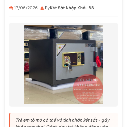
17/06/2026
By
Két Sắt Nhập Khẩu 88
Trẻ em tò mò có thể vô tình nhấn két sắt - gây
khóa tạm thời. Cách dạy trẻ không động vào