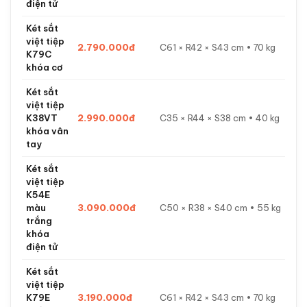
điện tử
Két sắt
việt tiệp
2.790.000đ
C61 × R42 × S43 cm • 70 kg
K79C
khóa cơ
Két sắt
việt tiệp
K38VT
2.990.000đ
C35 × R44 × S38 cm • 40 kg
khóa vân
tay
Két sắt
việt tiệp
K54E
màu
3.090.000đ
C50 × R38 × S40 cm • 55 kg
trắng
khóa
điện tử
Két sắt
việt tiệp
K79E
3.190.000đ
C61 × R42 × S43 cm • 70 kg