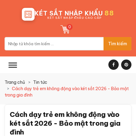
88
KÉT SẮT NHẬP KHẨU
KÉT SẮT NHẬP KHẨU CAO CẤP
0
Tìm kiếm
Trang chủ
Tin tức
Cách dạy trẻ em không động vào két sắt 2026 - Bảo mật
trong gia đình
Cách dạy trẻ em không động vào
két sắt 2026 - Bảo mật trong gia
đình