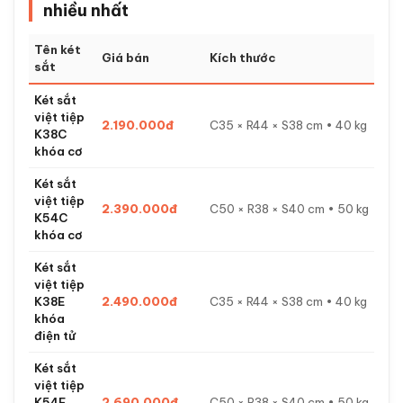
nhiều nhất
Tên két
Giá bán
Kích thước
sắt
Két sắt
việt tiệp
2.190.000đ
C35 × R44 × S38 cm • 40 kg
K38C
khóa cơ
Két sắt
việt tiệp
2.390.000đ
C50 × R38 × S40 cm • 50 kg
K54C
khóa cơ
Két sắt
việt tiệp
K38E
2.490.000đ
C35 × R44 × S38 cm • 40 kg
khóa
điện tử
Két sắt
việt tiệp
K54E
2.690.000đ
C50 × R38 × S40 cm • 50 kg