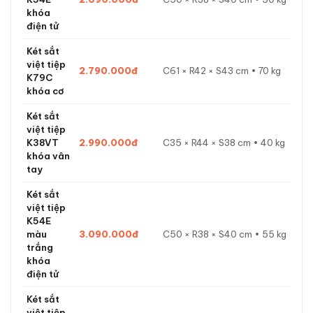
khóa
điện tử
Két sắt
việt tiệp
2.790.000đ
C61 × R42 × S43 cm • 70 kg
K79C
khóa cơ
Két sắt
việt tiệp
K38VT
2.990.000đ
C35 × R44 × S38 cm • 40 kg
khóa vân
tay
Két sắt
việt tiệp
K54E
màu
3.090.000đ
C50 × R38 × S40 cm • 55 kg
trắng
khóa
điện tử
Két sắt
việt tiệp