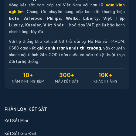
dòng két sắt cao cấp tại Việt Nam với hơn
10 năm kinh
nghiệm
. Chúng tôi chuyên cung cấp két sắt thương hiệu
Bofa, Aifeibao, Philips, Welko, Liberty, Việt Tiệp
Luxury, Kassler, Việt Nhật
- hoá đơn VAT, phiếu bảo hành
chính hãng đầy đủ.
Với hệ thống kho két sắt 88 trải dài tại Hà Nội và TP.HCM,
KS88 cam kết
giá cạnh tranh nhất thị trường
, vận chuyển
nhanh nội thành 24h, COD toàn quốc và bảo trì kỹ thuật trọn
đời tại hệ thống.
10+
300+
10K+
NĂM KINH NGHIỆM
MẪU KÉT SẮT
KHÁCH HÀNG
PHÂN LOẠI KÉT SẮT
Két Sắt Mini
Két Sắt Gia Đình