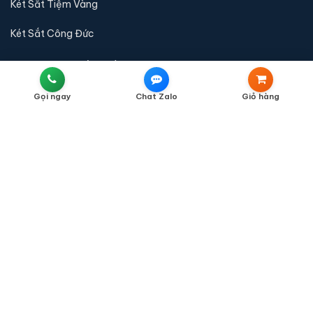
Két Sắt Tiệm Vàng
Két Sắt Công Đức
QUY ĐỊNH & CHÍNH SÁCH
Liên Hệ
Gọi ngay
Chat Zalo
Giỏ hàng
Chính Sách Bán Hàng
Chính Sách Vận Chuyển
Chính Sách Thanh Toán
Chính Sách Bảo Hành
Chính Sách Đổi Trả
Chính Sách Kiểm Hàng
Chính Sách Bảo Mật Thông Tin