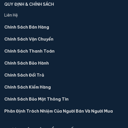
KS88 cam kết
giá cạnh tranh nhất thị trường
, vận chuyển
nhanh nội thành 24h, COD toàn quốc và bảo trì kỹ thuật trọn
đời tại hệ thống.
10+
300+
10K+
NĂM KINH NGHIỆM
MẪU KÉT SẮT
KHÁCH HÀNG
PHÂN LOẠI KÉT SẮT
Két Sắt Mini
Két Sắt Gia Đình
Két Sắt Khách Sạn
Két Sắt Thu Ngân
Két Sắt Văn Phòng