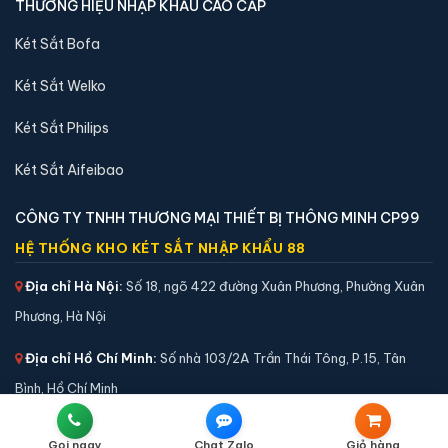
Két Sắt Công Ty
Két Sắt Hàn Quốc
Két Sắt Cao Cấp - Xuất Khẩu
Két Sắt Khóa Cơ
Két Sắt Khóa Đổi Mã
Két Sắt Điện Tử
Két Sắt Khóa Vân Tay
Két Sắt Tiệm Vàng
Két Sắt Công Đức
QUY ĐỊNH & CHÍNH SÁCH
Liên Hệ
Gọi ngay
Chat Zalo
Giỏ hàng