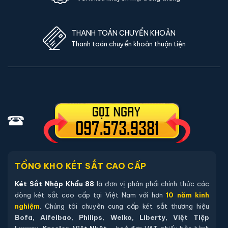
hãng
37,800,000đ
47,200,000đ
Bảo hành 24 tháng
Két sắt Philips SBX602-8CU App điện thoại
điện tử chính hãng
50,500,000đ
63,200,000đ
Bảo hành 24 tháng
Két sắt Philips SBX602-8CU-GOLD điện tử màu
gold chính hãng
50,500,000đ
63,200,000đ
Bảo hành 24 tháng
Két sắt Philips SBX701-8B0 điện tử chính hãng
57,800,000đ
73,400,000đ
Bảo hành 24 tháng
Két sắt Aifeibao HK-A1D-80-ALS vân tay chính
hãng
71,980,000đ
90,855,683đ
Bảo hành 36 tháng