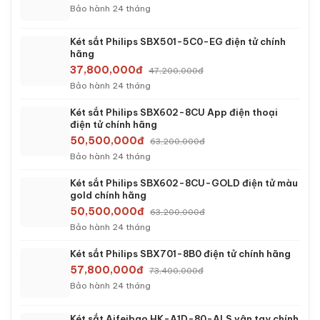
Két sắt việt tiệp BO63FE Luxury màu trắng
5,390,000đ
9,263,000đ
Bảo hành 36 tháng
Két sắt mini Aifeibao HK-MD-60-BL vân tay
chính hãng
5,990,000đ
9,353,195đ
Bảo hành 36 tháng
Két sắt việt tiệp BO63BF Pro màu trắng
6,490,000đ
11,963,000đ
Bảo hành 60 tháng
Két sắt Aifeibao HK-A1D-45-HM vân tay chính
hãng
13,990,000đ
19,002,600đ
Bảo hành 36 tháng
Két sắt Bofa BF-60ZY App điện thoại chính
hãng
14,800,000đ
20,400,000đ