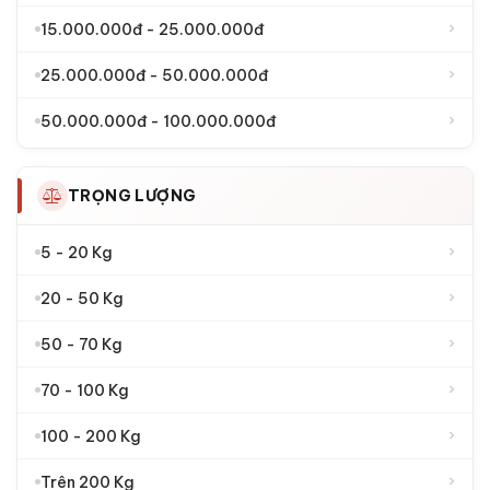
›
Két sắt khoá điện tử
›
Két sắt khoá vân tay
THƯƠNG HIỆU KÉT SẮT
›
Két sắt Liberty
›
Két sắt Bofa
›
Két sắt Philips
›
Két Sắt Việt Nhật
›
Két sắt Aifeibao
›
Két sắt Welko