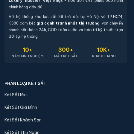
FREE SHIP
Giao hàng miễn phí tại Hà Nội
HỖ TRỢ 24/7
Hỗ trợ quý khách hàng 24/7h
BẢO MẬT
Bảo mật thông tin khách hàng
TIẾT KIỆM
Với nhiều khuyến mại trong tháng