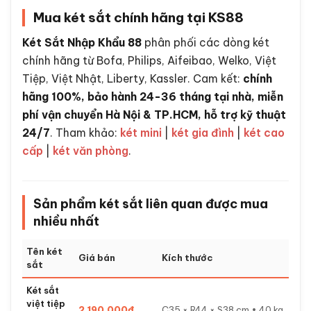
Mua két sắt chính hãng tại KS88
Két Sắt Nhập Khẩu 88
phân phối các dòng két
chính hãng từ Bofa, Philips, Aifeibao, Welko, Việt
Tiệp, Việt Nhật, Liberty, Kassler. Cam kết:
chính
hãng 100%, bảo hành 24-36 tháng tại nhà, miễn
phí vận chuyển Hà Nội & TP.HCM, hỗ trợ kỹ thuật
24/7
. Tham khảo:
két mini
|
két gia đình
|
két cao
cấp
|
két văn phòng
.
Sản phẩm két sắt liên quan được mua
nhiều nhất
Tên két
Giá bán
Kích thước
sắt
Két sắt
việt tiệp
2.190.000đ
C35 × R44 × S38 cm • 40 kg