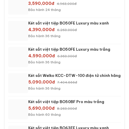
DANH MỤC KÉT SẮT
›
Két sắt mini
›
Két sắt gia đình
›
Két sắt khách sạn
›
Két sắt thu ngân
›
Két sắt văn phòng
›
Két sắt công ty
›
Két sắt tiệm vàng
›
Két sắt công đức
›
Két sắt Hàn Quốc
›
Két sắt cao cấp