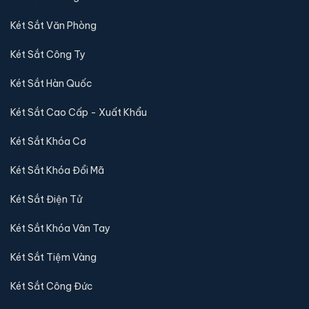
THANH TOÁN CHUYỂN KHOẢN
Thanh toán chuyển khoản thuận tiện
TỔNG KHO KÉT SẮT CAO CẤP
Két Sắt Nhập Khẩu 88
là đơn vị phân phối chính thức các
dòng két sắt cao cấp tại Việt Nam với hơn
10 năm kinh
nghiệm
. Chúng tôi chuyên cung cấp két sắt thương hiệu
Bofa, Aifeibao, Philips, Welko, Liberty, Việt Tiệp
Luxury, Kassler, Việt Nhật
- hoá đơn VAT, phiếu bảo hành
chính hãng đầy đủ.
Với hệ thống kho két sắt 88 trải dài tại Hà Nội và TP.HCM,