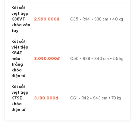
Két sắt
việt tiệp
K38VT
2.990.000đ
C35 × R44 × S38 cm • 40 kg
khóa vân
tay
Két sắt
việt tiệp
K54E
màu
3.090.000đ
C50 × R38 × S40 cm • 55 kg
trắng
khóa
điện tử
Két sắt
việt tiệp
K79E
3.190.000đ
C61 × R42 × S43 cm • 70 kg
khóa
điện tử