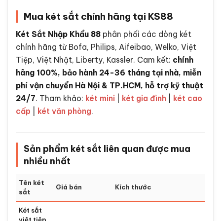
Mua két sắt chính hãng tại KS88
Két Sắt Nhập Khẩu 88
phân phối các dòng két
chính hãng từ Bofa, Philips, Aifeibao, Welko, Việt
Tiệp, Việt Nhật, Liberty, Kassler. Cam kết:
chính
hãng 100%, bảo hành 24-36 tháng tại nhà, miễn
phí vận chuyển Hà Nội & TP.HCM, hỗ trợ kỹ thuật
24/7
. Tham khảo:
két mini
|
két gia đình
|
két cao
cấp
|
két văn phòng
.
Sản phẩm két sắt liên quan được mua
nhiều nhất
Tên két
Giá bán
Kích thước
sắt
Két sắt
việt tiệp