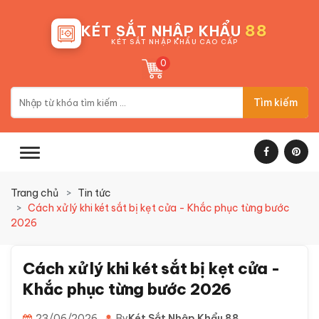
88
KÉT SẮT NHẬP KHẨU
KÉT SẮT NHẬP KHẨU CAO CẤP
0
Tìm kiếm
Trang chủ
Tin tức
Cách xử lý khi két sắt bị kẹt cửa - Khắc phục từng bước
2026
Cách xử lý khi két sắt bị kẹt cửa -
Khắc phục từng bước 2026
23/06/2026
By
Két Sắt Nhập Khẩu 88