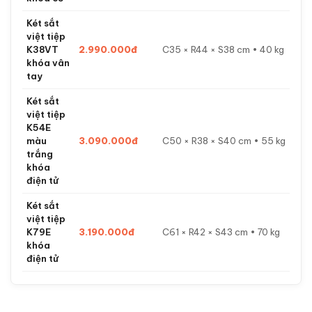
Két sắt
việt tiệp
K38VT
2.990.000đ
C35 × R44 × S38 cm • 40 kg
khóa vân
tay
Két sắt
việt tiệp
K54E
màu
3.090.000đ
C50 × R38 × S40 cm • 55 kg
trắng
khóa
điện tử
Két sắt
việt tiệp
K79E
3.190.000đ
C61 × R42 × S43 cm • 70 kg
khóa
điện tử