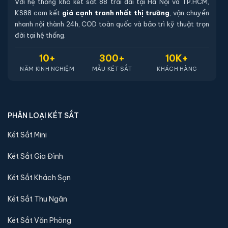
Với hệ thống kho két sắt 88 trải dài tại Hà Nội và TP.HCM,
KS88 cam kết
giá cạnh tranh nhất thị trường
, vận chuyển
nhanh nội thành 24h, COD toàn quốc và bảo trì kỹ thuật trọn
đời tại hệ thống.
10+
300+
10K+
NĂM KINH NGHIỆM
MẪU KÉT SẮT
KHÁCH HÀNG
PHÂN LOẠI KÉT SẮT
Két Sắt Mini
Két Sắt Gia Đình
Két Sắt Khách Sạn
Két Sắt Thu Ngân
Két Sắt Văn Phòng