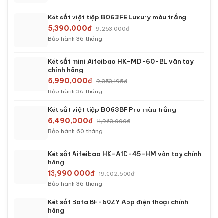
Két sắt việt tiệp BO63FE Luxury màu trắng
5,390,000đ
9,263,000đ
Bảo hành 36 tháng
Két sắt mini Aifeibao HK-MD-60-BL vân tay
chính hãng
5,990,000đ
9,353,195đ
Bảo hành 36 tháng
Két sắt việt tiệp BO63BF Pro màu trắng
6,490,000đ
11,963,000đ
Bảo hành 60 tháng
Két sắt Aifeibao HK-A1D-45-HM vân tay chính
hãng
13,990,000đ
19,002,600đ
Bảo hành 36 tháng
Két sắt Bofa BF-60ZY App điện thoại chính
hãng