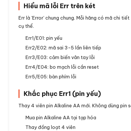
Hiểu mã lỗi Err trên két
Err là 'Error' chung chung. Mỗi hãng có mã chi tiết
cụ thể.
Err1/E01: pin yếu
Err2/E02: mã sai 3-5 lần liên tiếp
Err3/E03: cảm biến vân tay lỗi
Err4/E04: bo mạch lỗi cần reset
Err5/E05: bàn phím lỗi
Khắc phục Err1 (pin yếu)
Thay 4 viên pin Alkaline AA mới. Không dùng pin s
Mua pin Alkaline AA tại tạp hóa
Thay đồng loạt 4 viên