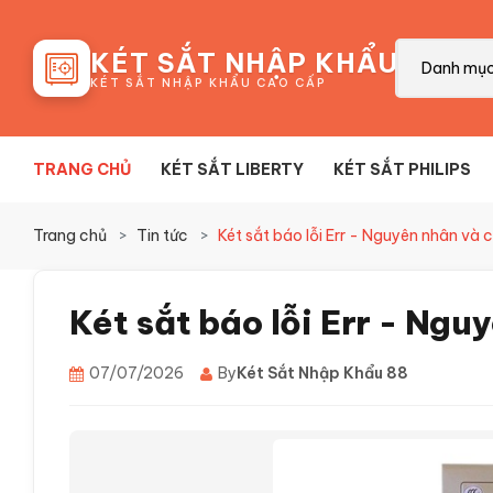
88
KÉT SẮT NHẬP KHẨU
Danh mụ
KÉT SẮT NHẬP KHẨU CAO CẤP
TRANG CHỦ
KÉT SẮT LIBERTY
KÉT SẮT PHILIPS
Trang chủ
Tin tức
Két sắt báo lỗi Err - Nguyên nhân v
Két sắt báo lỗi Err - Ng
07/07/2026
By
Két Sắt Nhập Khẩu 88