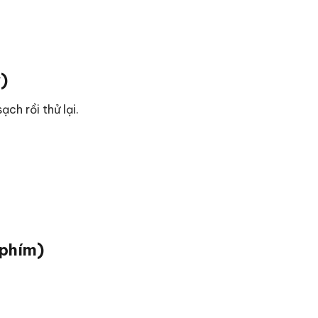
)
ch rồi thử lại.
 phím)