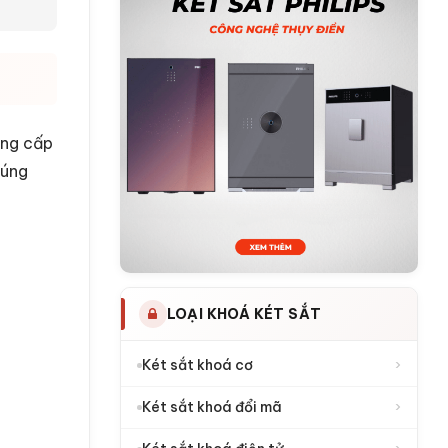
ung cấp
đúng
LOẠI KHOÁ KÉT SẮT
›
Két sắt khoá cơ
›
Két sắt khoá đổi mã