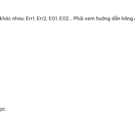
 khác nhau: Err1, Err2, E01, E02... Phải xem hướng dẫn hãng
ạc.