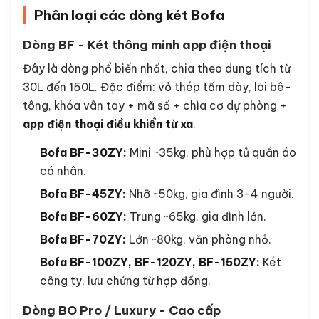
Phân loại các dòng két Bofa
Dòng BF - Két thông minh app điện thoại
Đây là dòng phổ biến nhất, chia theo dung tích từ
30L đến 150L. Đặc điểm: vỏ thép tấm dày, lõi bê-
tông, khóa vân tay + mã số + chìa cơ dự phòng +
app điện thoại điều khiển từ xa
.
Bofa BF-30ZY:
Mini ~35kg, phù hợp tủ quần áo
cá nhân.
Bofa BF-45ZY:
Nhỡ ~50kg, gia đình 3-4 người.
Bofa BF-60ZY:
Trung ~65kg, gia đình lớn.
Bofa BF-70ZY:
Lớn ~80kg, văn phòng nhỏ.
Bofa BF-100ZY, BF-120ZY, BF-150ZY:
Két
công ty, lưu chứng từ hợp đồng.
Dòng BO Pro / Luxury - Cao cấp