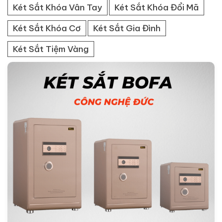
K79E
3.190.000đ
C61 × R42 × S43 cm • 70 kg
khóa
điện tử
Két Sắt Công Ty
Két Sắt Văn Phòng
Tags:
Két Sắt Thu Ngân
Két sắt mini
Két Sắt Khách Sạn
Két Sắt Công Đức
Két Sắt Điện Tử
Két sắt Hàn Quốc
Két sắt cao cấp - xuất khẩu
Két Sắt Khóa Vân Tay
Két Sắt Khóa Đổi Mã
Két Sắt Khóa Cơ
Két Sắt Gia Đình