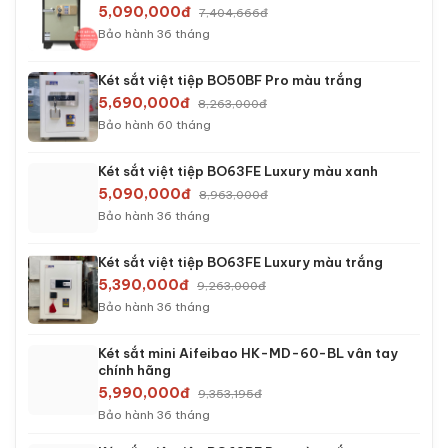
›
Két sắt công đức
›
Két sắt Hàn Quốc
›
Két sắt cao cấp
KÉT SẮT BÁN CHẠY
Két sắt việt tiệp K54C khóa cơ
2,390,000đ
3,723,000đ
Bảo hành 24 tháng
Két sắt việt tiệp K54E khóa điện tử
2,690,000đ
4,063,000đ
Bảo hành 24 tháng
Két sắt việt tiệp K54E màu trắng khóa điện tử