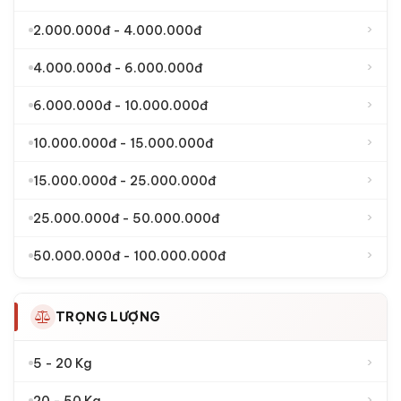
LOẠI KHOÁ KÉT SẮT
›
Két sắt khoá cơ
›
Két sắt khoá đổi mã
›
Két sắt khoá điện tử
›
Két sắt khoá vân tay
THƯƠNG HIỆU KÉT SẮT
›
Két sắt Liberty
›
Két sắt Bofa
›
Két sắt Philips