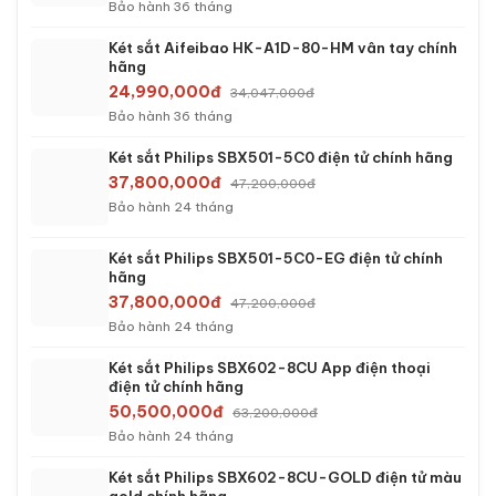
5,690,000đ
8,263,000đ
Bảo hành 60 tháng
Két sắt việt tiệp BO63FE Luxury màu xanh
5,090,000đ
8,963,000đ
Bảo hành 36 tháng
Két sắt việt tiệp BO63FE Luxury màu trắng
5,390,000đ
9,263,000đ
Bảo hành 36 tháng
Két sắt mini Aifeibao HK-MD-60-BL vân tay
chính hãng
5,990,000đ
9,353,195đ
Bảo hành 36 tháng
Két sắt việt tiệp BO63BF Pro màu trắng
6,490,000đ
11,963,000đ
Bảo hành 60 tháng