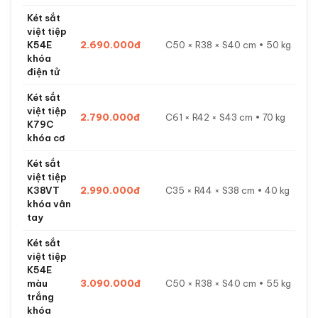
nhiều nhất
Tên két
Giá bán
Kích thước
sắt
Két sắt
việt tiệp
2.190.000đ
C35 × R44 × S38 cm • 40 kg
K38C
khóa cơ
Két sắt
việt tiệp
2.390.000đ
C50 × R38 × S40 cm • 50 kg
K54C
khóa cơ
Két sắt
việt tiệp
K38E
2.490.000đ
C35 × R44 × S38 cm • 40 kg
khóa
điện tử
Két sắt
việt tiệp
K54E
2.690.000đ
C50 × R38 × S40 cm • 50 kg