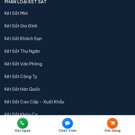
TIẾT KIỆM
Với nhiều khuyến mại trong tháng
THANH TOÁN CHUYỂN KHOẢN
Thanh toán chuyển khoản thuận tiện
TỔNG KHO KÉT SẮT CAO CẤP
Gọi ngay
Chat Zalo
Giỏ hàng
Két Sắt Nhập Khẩu 88
là đơn vị phân phối chính thức các