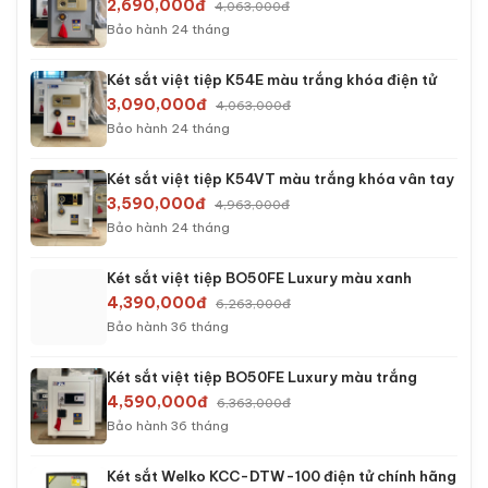
›
100 - 200 Kg
›
Trên 200 Kg
DANH MỤC KÉT SẮT
›
Két sắt mini
›
Két sắt gia đình
›
Két sắt khách sạn
›
Két sắt thu ngân
›
Két sắt văn phòng
›
Két sắt công ty
›
Két sắt tiệm vàng