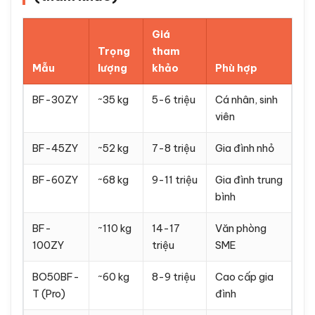
- 3 lớp bảo mật.
Cảm biến chống cạy phá:
Còi báo động khi có
rung động bất thường.
Tự khóa khi nhập sai:
Sau 3-5 lần nhập sai, két
tự khóa 5-30 phút.
Pin dự phòng 9V:
Cổng cấp nguồn ngoài khi pin
trong yếu.
Bản lề ẩn:
Giấu trong thân két, chống cạy phá
từ bên ngoài.
Bảo hành 24-36 tháng:
Tại nhà nội thành Hà
Nội & TP.HCM.
So sánh giá các dòng Bofa 2026
(tham khảo)
Giá