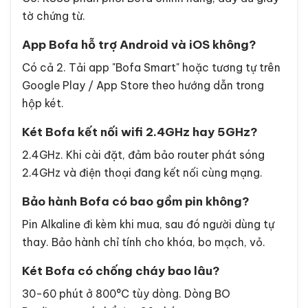
Mua chính hãng:
Tránh hàng nhái xuất xứ TQ
giá rẻ. Yêu cầu phiếu bảo hành kèm tem hãng.
Đổi mã ngay sau khi nhận:
Mã mặc định 1234 -
phải đổi ngay.
Cài app cẩn thận:
Đặt mật khẩu wifi mạnh,
không dùng wifi chung cư công cộng.
Lưu chìa cơ dự phòng:
Cất ở 2 nơi an toàn (nhà
người thân, két phụ).
Cố định két vào sàn/tường:
Két dưới 80kg dễ
bị nhấc cả két.
FAQ về két sắt Bofa
Két Bofa có nhập khẩu chính hãng không?
Có. KS88 phân phối Bofa chính hãng, đầy đủ giấy
tờ chứng từ.