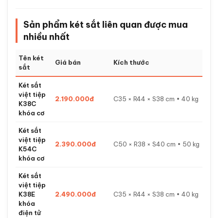
Két Sắt Nhập Khẩu 88
là đại lý chính thức Bofa
tại Việt Nam, phân phối đầy đủ các dòng BF, BO
Pro, BO Luxury, BF-V vân tay, FDG, BJ với chính
sách:
Giá tốt nhất thị trường, cam kết hoàn tiền nếu
tìm được giá thấp hơn.
Bảo hành chính hãng 24-36 tháng tại nhà.
Miễn phí giao hàng nội thành Hà Nội & TP.HCM,
COD toàn quốc.
Hỗ trợ kỹ thuật 24/7.
Tham khảo full bộ sưu tập:
Két sắt Bofa
|
Két cao
cấp
|
Két mini
.
Sản phẩm két sắt liên quan được mua