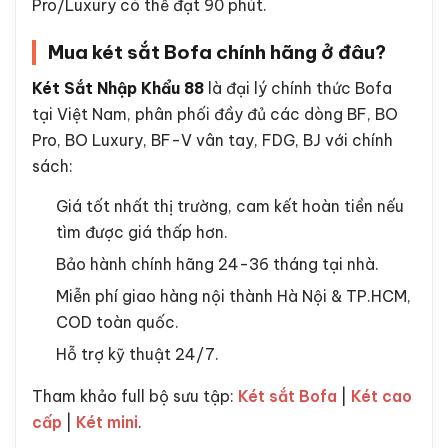
App Bofa hỗ trợ Android và iOS không?
Có cả 2. Tải app "Bofa Smart" hoặc tương tự trên
Google Play / App Store theo hướng dẫn trong
hộp két.
Két Bofa kết nối wifi 2.4GHz hay 5GHz?
2.4GHz. Khi cài đặt, đảm bảo router phát sóng
2.4GHz và điện thoại đang kết nối cùng mạng.
Bảo hành Bofa có bao gồm pin không?
Pin Alkaline đi kèm khi mua, sau đó người dùng tự
thay. Bảo hành chỉ tính cho khóa, bo mạch, vỏ.
Két Bofa có chống cháy bao lâu?
30-60 phút ở 800°C tùy dòng. Dòng BO
Pro/Luxury có thể đạt 90 phút.
Mua két sắt Bofa chính hãng ở đâu?