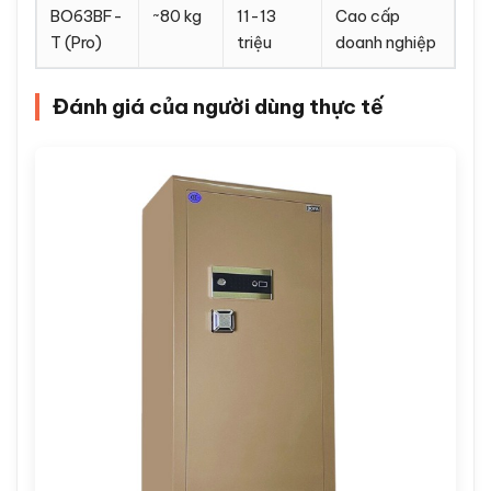
Trọng
tham
Mẫu
lượng
khảo
Phù hợp
BF-30ZY
~35 kg
5-6 triệu
Cá nhân, sinh
viên
BF-45ZY
~52 kg
7-8 triệu
Gia đình nhỏ
BF-60ZY
~68 kg
9-11 triệu
Gia đình trung
bình
BF-
~110 kg
14-17
Văn phòng
100ZY
triệu
SME
BO50BF-
~60 kg
8-9 triệu
Cao cấp gia
T (Pro)
đình
BO63BF-
~80 kg
11-13
Cao cấp
T (Pro)
triệu
doanh nghiệp