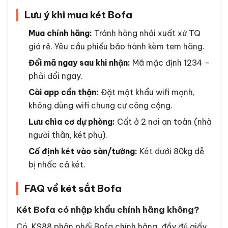
Bofa BF-150ZY - dung tích 150L cho doanh nghiệp lớn
"Mua Bofa BF-60ZY được 2 năm, app điện thoại
rất tiện, mở ngay từ phòng khách không phải vào
tủ. Pin sau 18 tháng vẫn còn 50%. Bảo hành
nhanh."
- Anh Tuấn, Hà Đông, Hà Nội.
"Két BO63BF-T màu trắng nhìn rất sang, đặt
phòng ngủ vừa làm két vừa làm nội thất. Khóa vân
tay nhận tốt cả người già."
- Chị Lan, Quận 7,
TP.HCM.
"Mua nhầm dòng BF-30ZY hơi nhỏ so với nhu cầu,
nên chọn BF-45ZY trở lên nếu nhà có nhiều giấy
tờ và vàng."
- Anh Hoàng, Bình Dương.
Lưu ý khi mua két Bofa