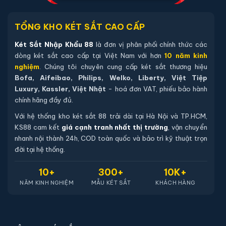
57,800,000đ
73,400,000đ
Bảo hành 24 tháng
Két sắt Aifeibao HK-A1D-80-ALS vân tay chính
hãng
71,980,000đ
90,855,683đ
Bảo hành 36 tháng
FREE SHIP
Giao hàng miễn phí tại Hà Nội
HỖ TRỢ 24/7
Hỗ trợ quý khách hàng 24/7h
BẢO MẬT
Bảo mật thông tin khách hàng