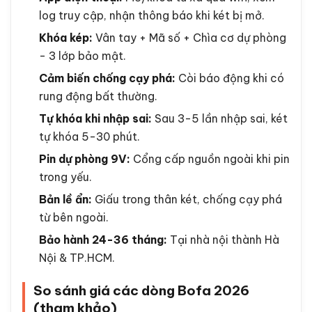
Bofa BF-100ZY - 100L app wifi, phù hợp văn phòng SME
App điện thoại:
Mở/khóa từ xa qua wifi, xem
log truy cập, nhận thông báo khi két bị mở.
Khóa kép:
Vân tay + Mã số + Chìa cơ dự phòng