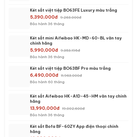
Két sắt việt tiệp BO63FE Luxury màu trắng
5,390,000đ
9,263,000đ
Bảo hành 36 tháng
Két sắt mini Aifeibao HK-MD-60-BL vân tay
chính hãng
5,990,000đ
9,353,195đ
Bảo hành 36 tháng
Két sắt việt tiệp BO63BF Pro màu trắng
6,490,000đ
11,963,000đ
Bảo hành 60 tháng
Két sắt Aifeibao HK-A1D-45-HM vân tay chính
hãng
13,990,000đ
19,002,600đ
Bảo hành 36 tháng
Két sắt Bofa BF-60ZY App điện thoại chính
hãng