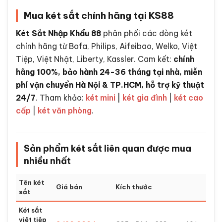
Mua két sắt chính hãng tại KS88
Két Sắt Nhập Khẩu 88
phân phối các dòng két
chính hãng từ Bofa, Philips, Aifeibao, Welko, Việt
Tiệp, Việt Nhật, Liberty, Kassler. Cam kết:
chính
hãng 100%, bảo hành 24-36 tháng tại nhà, miễn
phí vận chuyển Hà Nội & TP.HCM, hỗ trợ kỹ thuật
24/7
. Tham khảo:
két mini
|
két gia đình
|
két cao
cấp
|
két văn phòng
.
Sản phẩm két sắt liên quan được mua
nhiều nhất
Tên két
Giá bán
Kích thước
sắt
Két sắt
việt tiệp