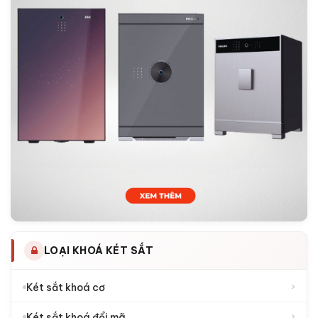
LOẠI KHOÁ KÉT SẮT
›
Két sắt khoá cơ
›
Két sắt khoá đổi mã