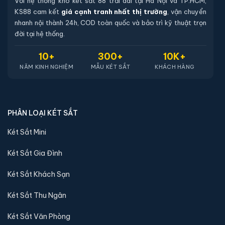
Với hệ thống kho két sắt 88 trải dài tại Hà Nội và TP.HCM,
KS88 cam kết
giá cạnh tranh nhất thị trường
, vận chuyển
nhanh nội thành 24h, COD toàn quốc và bảo trì kỹ thuật trọn
đời tại hệ thống.
10+
300+
10K+
NĂM KINH NGHIỆM
MẪU KÉT SẮT
KHÁCH HÀNG
PHÂN LOẠI KÉT SẮT
Két Sắt Mini
Két Sắt Gia Đình
Két Sắt Khách Sạn
Két Sắt Thu Ngân
Két Sắt Văn Phòng