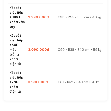
Két sắt
việt tiệp
K38VT
2.990.000đ
C35 × R44 × S38 cm • 40 kg
khóa vân
tay
Két sắt
việt tiệp
K54E
màu
3.090.000đ
C50 × R38 × S40 cm • 55 kg
trắng
khóa
điện tử
Két sắt
việt tiệp
K79E
3.190.000đ
C61 × R42 × S43 cm • 70 kg
khóa
điện tử