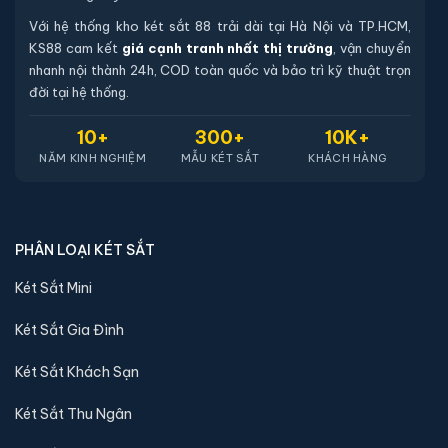
Với hệ thống kho két sắt 88 trải dài tại Hà Nội và TP.HCM,
KS88 cam kết
giá cạnh tranh nhất thị trường
, vận chuyển
nhanh nội thành 24h, COD toàn quốc và bảo trì kỹ thuật trọn
đời tại hệ thống.
10+
300+
10K+
NĂM KINH NGHIỆM
MẪU KÉT SẮT
KHÁCH HÀNG
PHÂN LOẠI KÉT SẮT
Két Sắt Mini
Két Sắt Gia Đình
Két Sắt Khách Sạn
Két Sắt Thu Ngân