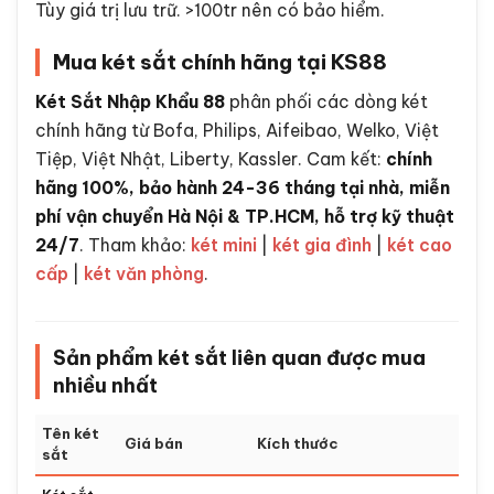
Tùy giá trị lưu trữ. >100tr nên có bảo hiểm.
Mua két sắt chính hãng tại KS88
Két Sắt Nhập Khẩu 88
phân phối các dòng két
chính hãng từ Bofa, Philips, Aifeibao, Welko, Việt
Tiệp, Việt Nhật, Liberty, Kassler. Cam kết:
chính
hãng 100%, bảo hành 24-36 tháng tại nhà, miễn
phí vận chuyển Hà Nội & TP.HCM, hỗ trợ kỹ thuật
24/7
. Tham khảo:
két mini
|
két gia đình
|
két cao
cấp
|
két văn phòng
.
Sản phẩm két sắt liên quan được mua
nhiều nhất
Tên két
Giá bán
Kích thước
sắt