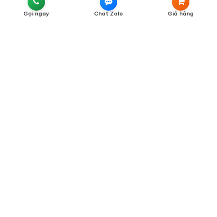
Liên Hệ
Gọi ngay
Chat Zalo
Giỏ hàng
Chính Sách Bán Hàng
Chính Sách Vận Chuyển
Chính Sách Thanh Toán
Chính Sách Bảo Hành
Chính Sách Đổi Trả
Chính Sách Kiểm Hàng
Chính Sách Bảo Mật Thông Tin
Phân Định Trách Nhiệm Của Người Bán Và Người Mua
THƯƠNG HIỆU NHẬP KHẨU CAO CẤP