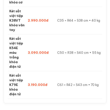
khóa cơ
Két sắt
việt tiệp
K38VT
2.990.000đ
C35 × R44 × S38 cm • 40 kg
khóa vân
tay
Két sắt
việt tiệp
K54E
màu
3.090.000đ
C50 × R38 × S40 cm • 55 kg
trắng
khóa
điện tử
Két sắt
việt tiệp
K79E
3.190.000đ
C61 × R42 × S43 cm • 70 kg
khóa
điện tử