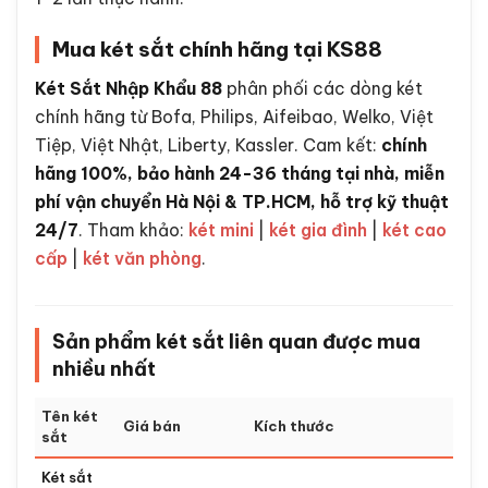
Mua két sắt chính hãng tại KS88
Két Sắt Nhập Khẩu 88
phân phối các dòng két
chính hãng từ Bofa, Philips, Aifeibao, Welko, Việt
Tiệp, Việt Nhật, Liberty, Kassler. Cam kết:
chính
hãng 100%, bảo hành 24-36 tháng tại nhà, miễn
phí vận chuyển Hà Nội & TP.HCM, hỗ trợ kỹ thuật
24/7
. Tham khảo:
két mini
|
két gia đình
|
két cao
cấp
|
két văn phòng
.
Sản phẩm két sắt liên quan được mua
nhiều nhất
Tên két
Giá bán
Kích thước
sắt
Két sắt