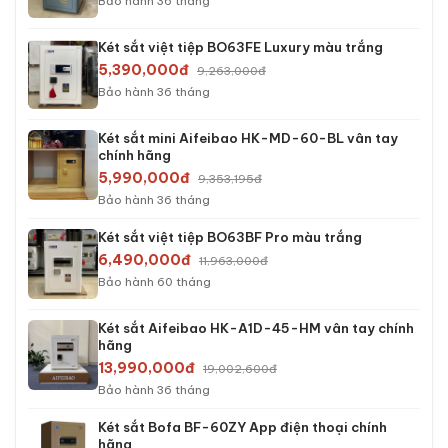
Bảo hành 36 tháng
Két sắt việt tiệp BO63FE Luxury màu trắng
5,390,000đ
9,263,000đ
Bảo hành 36 tháng
Két sắt mini Aifeibao HK-MD-60-BL vân tay
chính hãng
5,990,000đ
9,353,195đ
Bảo hành 36 tháng
Két sắt việt tiệp BO63BF Pro màu trắng
6,490,000đ
11,963,000đ
Bảo hành 60 tháng
Két sắt Aifeibao HK-A1D-45-HM vân tay chính
hãng
13,990,000đ
19,002,600đ
Bảo hành 36 tháng
Két sắt Bofa BF-60ZY App điện thoại chính
hãng