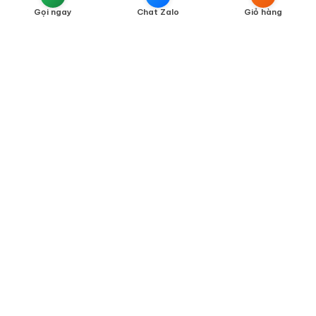
Liên Hệ
Gọi ngay
Chat Zalo
Giỏ hàng
Chính Sách Bán Hàng
Chính Sách Vận Chuyển
Chính Sách Thanh Toán
Chính Sách Bảo Hành
Chính Sách Đổi Trả
Chính Sách Kiểm Hàng
Chính Sách Bảo Mật Thông Tin
Phân Định Trách Nhiệm Của Người Bán Và Người Mua
THƯƠNG HIỆU NHẬP KHẨU CAO CẤP