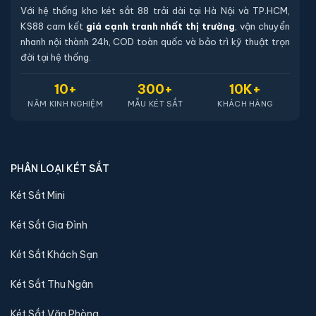
Với hệ thống kho két sắt 88 trải dài tại Hà Nội và TP.HCM,
KS88 cam kết
giá cạnh tranh nhất thị trường
, vận chuyển
nhanh nội thành 24h, COD toàn quốc và bảo trì kỹ thuật trọn
đời tại hệ thống.
10+
300+
10K+
NĂM KINH NGHIỆM
MẪU KÉT SẮT
KHÁCH HÀNG
PHÂN LOẠI KÉT SẮT
Két Sắt Mini
Két Sắt Gia Đình
Két Sắt Khách Sạn
Két Sắt Thu Ngân
Két Sắt Văn Phòng