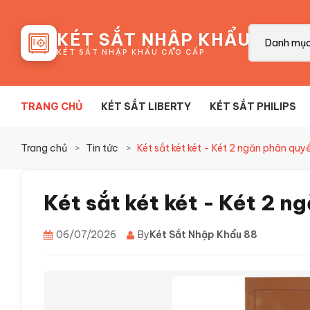
88
KÉT SẮT NHẬP KHẨU
Danh mụ
KÉT SẮT NHẬP KHẨU CAO CẤP
TRANG CHỦ
KÉT SẮT LIBERTY
KÉT SẮT PHILIPS
Trang chủ
Tin tức
Két sắt két két - Két 2 ngăn phân qu
Két sắt két két - Két 2 
06/07/2026
By
Két Sắt Nhập Khẩu 88