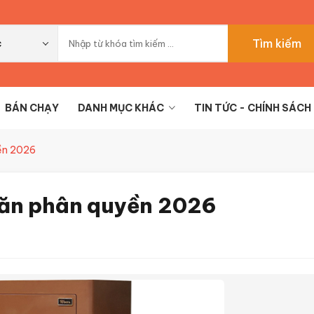
Tìm kiếm
c
BÁN CHẠY
DANH MỤC KHÁC
TIN TỨC - CHÍNH SÁCH
yền 2026
ngăn phân quyền 2026