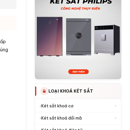
cấp
đúng
LOẠI KHOÁ KÉT SẮT
›
Két sắt khoá cơ
›
Két sắt khoá đổi mã