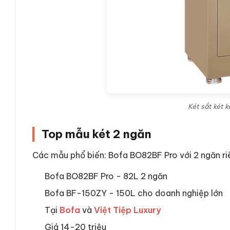
Két sắt két 
Top mẫu két 2 ngăn
Các mẫu phổ biến: Bofa BO82BF Pro với 2 ngăn r
Bofa BO82BF Pro - 82L 2 ngăn
Bofa BF-150ZY - 150L cho doanh nghiệp lớn
Tại
Bofa
và
Việt Tiệp Luxury
Giá 14-20 triệu