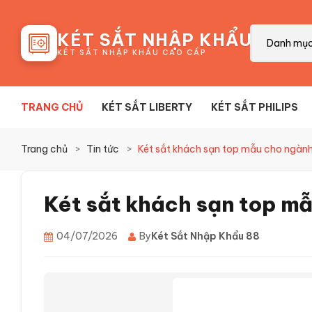
88
KÉT SẮT NHẬP KHẨU
Danh mụ
KÉT SẮT NHẬP KHẨU CAO CẤP
TRANG CHỦ
KÉT SẮT LIBERTY
KÉT SẮT PHILIPS
Trang chủ
Tin tức
Két sắt khách sạn top mẫu cho ngành
Két sắt khách sạn top mẫ
04/07/2026
By
Két Sắt Nhập Khẩu 88