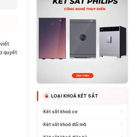
viết
ra quyết
LOẠI KHOÁ KÉT SẮT
›
Két sắt khoá cơ
›
Két sắt khoá đổi mã