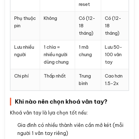
reset
Phụ thuộc
Không
Có (12-
Có (12-
pin
18
18
tháng)
tháng)
Lưu nhiều
1 chìa =
1 mã
Lưu 50-
người
nhiều người
chung
100 vân
dùng chung
tay
Chi phí
Thấp nhất
Trung
Cao hơn
bình
1.5-2x
Khi nào nên chọn khoá vân tay?
Khoá vân tay là lựa chọn tốt nếu:
Gia đình có nhiều thành viên cần mở két (mỗi
người 1 vân tay riêng)