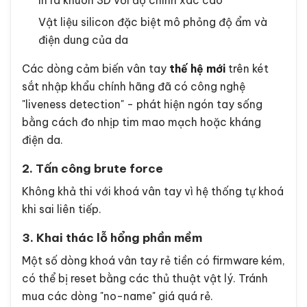
In ra khuôn 3D với độ chính xác cao
Vật liệu silicon đặc biệt mô phỏng độ ẩm và
điện dung của da
Các dòng cảm biến vân tay
thế hệ mới
trên két
sắt nhập khẩu chính hãng đã có công nghệ
"liveness detection" - phát hiện ngón tay sống
bằng cách đo nhịp tim mao mạch hoặc kháng
điện da.
2. Tấn công brute force
Không khả thi với khoá vân tay vì hệ thống tự khoá
khi sai liên tiếp.
3. Khai thác lỗ hổng phần mềm
Một số dòng khoá vân tay rẻ tiền có firmware kém,
có thể bị reset bằng các thủ thuật vật lý. Tránh
mua các dòng "no-name" giá quá rẻ.