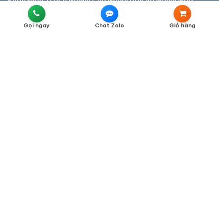
Phân Định Trách Nhiệm Của Người Bán Và Người Mua
Gọi ngay
Chat Zalo
Giỏ hàng
THƯƠNG HIỆU NHẬP KHẨU CAO CẤP
Két Sắt Bofa
Két Sắt Welko
Két Sắt Philips
Két Sắt Aifeibao
CÔNG TY TNHH THƯƠNG MẠI THIẾT BỊ THÔNG MINH CP99
HỆ THỐNG KHO KÉT SẮT NHẬP KHẨU 88
Địa chỉ Hà Nội:
Số 18, ngõ 422 đường Xuân Phương, Phường Xuân
Phương, Hà Nội
Địa chỉ Hồ Chí Minh:
Số nhà 103/2A Trần Thái Tông, P.15, Tân
Bình, Hồ Chí Minh