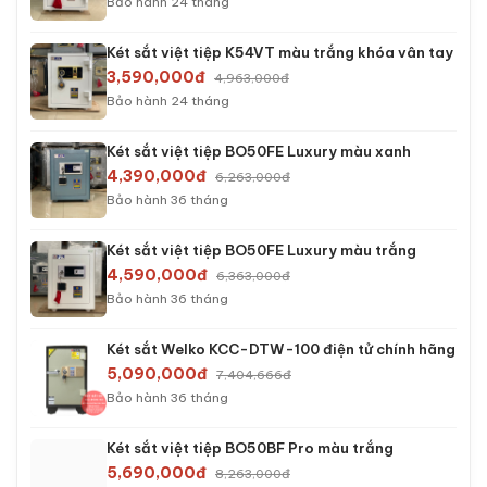
Bảo hành 24 tháng
Két sắt việt tiệp K54VT màu trắng khóa vân tay
3,590,000đ
4,963,000đ
Bảo hành 24 tháng
Két sắt việt tiệp BO50FE Luxury màu xanh
4,390,000đ
6,263,000đ
Bảo hành 36 tháng
Két sắt việt tiệp BO50FE Luxury màu trắng
4,590,000đ
6,363,000đ
Bảo hành 36 tháng
Két sắt Welko KCC-DTW-100 điện tử chính hãng
5,090,000đ
7,404,666đ
Bảo hành 36 tháng
Két sắt việt tiệp BO50BF Pro màu trắng
5,690,000đ
8,263,000đ