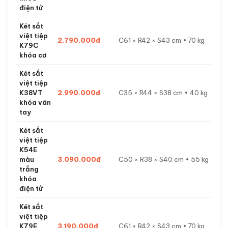
điện tử
Két sắt
việt tiệp
2.790.000đ
C61 × R42 × S43 cm • 70 kg
K79C
khóa cơ
Két sắt
việt tiệp
K38VT
2.990.000đ
C35 × R44 × S38 cm • 40 kg
khóa vân
tay
Két sắt
việt tiệp
K54E
màu
3.090.000đ
C50 × R38 × S40 cm • 55 kg
trắng
khóa
điện tử
Két sắt
việt tiệp
K79E
3.190.000đ
C61 × R42 × S43 cm • 70 kg