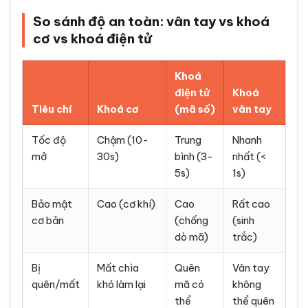
So sánh độ an toàn: vân tay vs khoá
cơ vs khoá điện tử
Khoá
điện tử
Khoá
Tiêu chí
Khoá cơ
(mã số)
vân tay
Tốc độ
Chậm (10-
Trung
Nhanh
mở
30s)
bình (3-
nhất (<
5s)
1s)
Bảo mật
Cao (cơ khí)
Cao
Rất cao
cơ bản
(chống
(sinh
dò mã)
trắc)
Bị
Mất chìa
Quên
Vân tay
quên/mất
khó làm lại
mã có
không
thể
thể quên