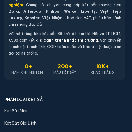
nghiệm
. Chúng tôi chuyên cung cấp két sắt thương hiệu
Bofa, Aifeibao, Philips, Welko, Liberty, Việt Tiệp
Luxury, Kassler, Việt Nhật
- hoá đơn VAT, phiếu bảo hành
chính hãng đầy đủ.
Với hệ thống kho két sắt 88 trải dài tại Hà Nội và TP.HCM,
KS88 cam kết
giá cạnh tranh nhất thị trường
, vận chuyển
nhanh nội thành 24h, COD toàn quốc và bảo trì kỹ thuật trọn
đời tại hệ thống.
10+
300+
10K+
NĂM KINH NGHIỆM
MẪU KÉT SẮT
KHÁCH HÀNG
PHÂN LOẠI KÉT SẮT
Két Sắt Mini
Két Sắt Gia Đình