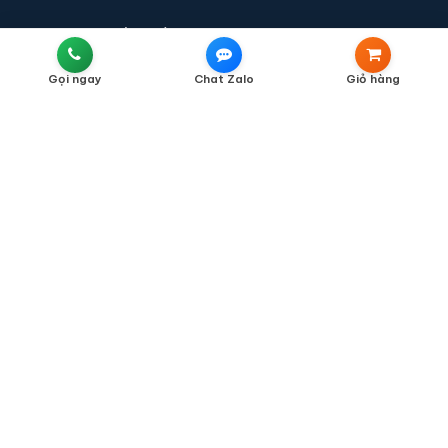
QUY ĐỊNH & CHÍNH SÁCH
Liên Hệ
Gọi ngay
Chat Zalo
Giỏ hàng
Chính Sách Bán Hàng
Chính Sách Vận Chuyển
Chính Sách Thanh Toán
Chính Sách Bảo Hành
Chính Sách Đổi Trả
Chính Sách Kiểm Hàng
Chính Sách Bảo Mật Thông Tin
Phân Định Trách Nhiệm Của Người Bán Và Người Mua