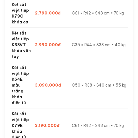
Két sắt
việt tiệp
2.790.000đ
C61 × R42 × S43 cm • 70 kg
K79C
khóa cơ
Két sắt
việt tiệp
K38VT
2.990.000đ
C35 × R44 × S38 cm • 40 kg
khóa vân
tay
Két sắt
việt tiệp
K54E
màu
3.090.000đ
C50 × R38 × S40 cm • 55 kg
trắng
khóa
điện tử
Két sắt
việt tiệp
K79E
3.190.000đ
C61 × R42 × S43 cm • 70 kg
khóa
điện tử