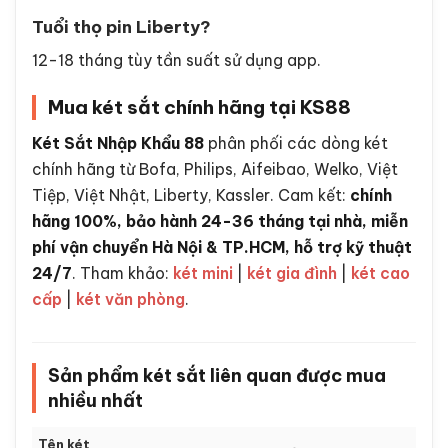
Tuổi thọ pin Liberty?
12-18 tháng tùy tần suất sử dụng app.
Mua két sắt chính hãng tại KS88
Két Sắt Nhập Khẩu 88
phân phối các dòng két
chính hãng từ Bofa, Philips, Aifeibao, Welko, Việt
Tiệp, Việt Nhật, Liberty, Kassler. Cam kết:
chính
hãng 100%, bảo hành 24-36 tháng tại nhà, miễn
phí vận chuyển Hà Nội & TP.HCM, hỗ trợ kỹ thuật
24/7
. Tham khảo:
két mini
|
két gia đình
|
két cao
cấp
|
két văn phòng
.
Sản phẩm két sắt liên quan được mua
nhiều nhất
Tên két