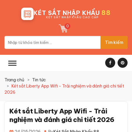
88
KÉT SẮT NHẬP KHẨU
KÉT SẮT NHẬP KHẨU CAO CẤP
0
Tìm kiếm
Trang chủ
Tin tức
Két sắt Liberty App Wifi - Trải nghiệm và đánh giá chi tiết
2026
Két sắt Liberty App Wifi - Trải
nghiệm và đánh giá chi tiết 2026
24/05/2026
By
Két Sắt Nhập Khẩu 88