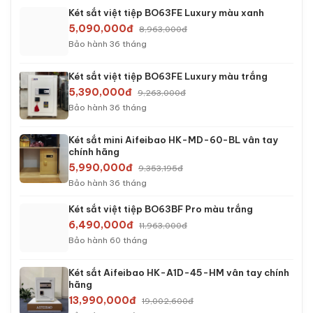
Két sắt việt tiệp BO63FE Luxury màu xanh
5,090,000đ
8,963,000đ
Bảo hành 36 tháng
Két sắt việt tiệp BO63FE Luxury màu trắng
5,390,000đ
9,263,000đ
Bảo hành 36 tháng
Két sắt mini Aifeibao HK-MD-60-BL vân tay
chính hãng
5,990,000đ
9,353,195đ
Bảo hành 36 tháng
Két sắt việt tiệp BO63BF Pro màu trắng
6,490,000đ
11,963,000đ
Bảo hành 60 tháng
Két sắt Aifeibao HK-A1D-45-HM vân tay chính
hãng
13,990,000đ
19,002,600đ