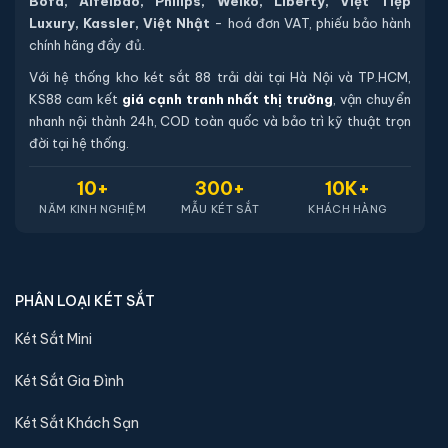
Bofa, Aifeibao, Philips, Welko, Liberty, Việt Tiệp
Luxury, Kassler, Việt Nhật
- hoá đơn VAT, phiếu bảo hành
chính hãng đầy đủ.
Với hệ thống kho két sắt 88 trải dài tại Hà Nội và TP.HCM,
KS88 cam kết
giá cạnh tranh nhất thị trường
, vận chuyển
nhanh nội thành 24h, COD toàn quốc và bảo trì kỹ thuật trọn
đời tại hệ thống.
10+
300+
10K+
NĂM KINH NGHIỆM
MẪU KÉT SẮT
KHÁCH HÀNG
PHÂN LOẠI KÉT SẮT
Két Sắt Mini
Két Sắt Gia Đình
Két Sắt Khách Sạn