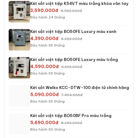
Két sắt việt tiệp K54VT màu trắng khóa vân tay
3,590,000đ
4,963,000đ
Bảo hành 24 tháng
Két sắt việt tiệp BO50FE Luxury màu xanh
4,390,000đ
6,263,000đ
Bảo hành 36 tháng
Két sắt việt tiệp BO50FE Luxury màu trắng
4,590,000đ
6,363,000đ
Bảo hành 36 tháng
Két sắt Welko KCC-DTW-100 điện tử chính hãng
5,090,000đ
7,404,666đ
Bảo hành 36 tháng
Két sắt việt tiệp BO50BF Pro màu trắng
5,690,000đ
8,263,000đ
Bảo hành 60 tháng