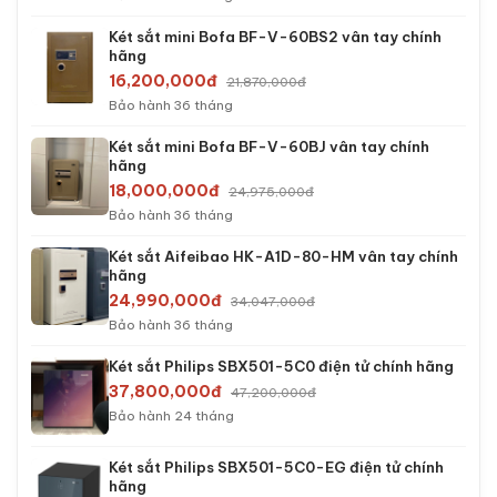
Két sắt mini Bofa BF-V-60BS2 vân tay chính
hãng
16,200,000đ
21,870,000đ
Bảo hành 36 tháng
Két sắt mini Bofa BF-V-60BJ vân tay chính
hãng
18,000,000đ
24,975,000đ
Bảo hành 36 tháng
Két sắt Aifeibao HK-A1D-80-HM vân tay chính
hãng
24,990,000đ
34,047,000đ
Bảo hành 36 tháng
Két sắt Philips SBX501-5C0 điện tử chính hãng
37,800,000đ
47,200,000đ
Bảo hành 24 tháng
Két sắt Philips SBX501-5C0-EG điện tử chính
hãng