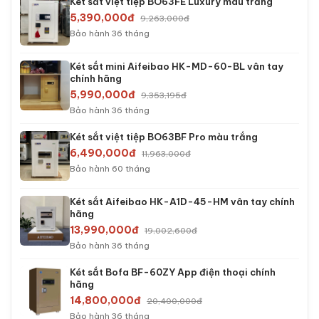
Két sắt việt tiệp BO63FE Luxury màu trắng
5,390,000đ
9,263,000đ
Bảo hành 36 tháng
Két sắt mini Aifeibao HK-MD-60-BL vân tay
chính hãng
5,990,000đ
9,353,195đ
Bảo hành 36 tháng
Két sắt việt tiệp BO63BF Pro màu trắng
6,490,000đ
11,963,000đ
Bảo hành 60 tháng
Két sắt Aifeibao HK-A1D-45-HM vân tay chính
hãng
13,990,000đ
19,002,600đ
Bảo hành 36 tháng
Két sắt Bofa BF-60ZY App điện thoại chính
hãng
14,800,000đ
20,400,000đ
Bảo hành 36 tháng