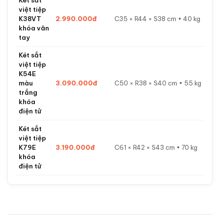
Két sắt
việt tiệp
K38VT
2.990.000đ
C35 × R44 × S38 cm • 40 kg
khóa vân
tay
Két sắt
việt tiệp
K54E
màu
3.090.000đ
C50 × R38 × S40 cm • 55 kg
trắng
khóa
điện tử
Két sắt
việt tiệp
K79E
3.190.000đ
C61 × R42 × S43 cm • 70 kg
khóa
điện tử