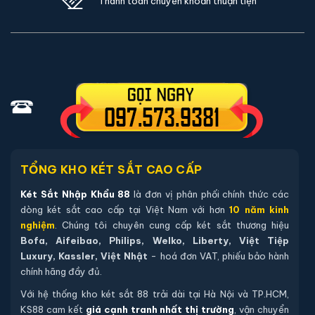
Thanh toán chuyển khoản thuận tiện
TỔNG KHO KÉT SẮT CAO CẤP
Két Sắt Nhập Khẩu 88
là đơn vị phân phối chính thức các
dòng két sắt cao cấp tại Việt Nam với hơn
10 năm kinh
nghiệm
. Chúng tôi chuyên cung cấp két sắt thương hiệu
Bofa, Aifeibao, Philips, Welko, Liberty, Việt Tiệp
Luxury, Kassler, Việt Nhật
- hoá đơn VAT, phiếu bảo hành
chính hãng đầy đủ.
Với hệ thống kho két sắt 88 trải dài tại Hà Nội và TP.HCM,
KS88 cam kết
giá cạnh tranh nhất thị trường
, vận chuyển