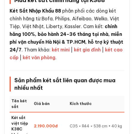
Mua két sắt chính hãng tại KS88
Két Sắt Nhập Khẩu 88
phân phối các dòng két
chính hãng từ Bofa, Philips, Aifeibao, Welko, Việt
Tiệp, Việt Nhật, Liberty, Kassler. Cam kết:
chính
hãng 100%, bảo hành 24-36 tháng tại nhà, miễn
phí vận chuyển Hà Nội & TP.HCM, hỗ trợ kỹ thuật
24/7
. Tham khảo:
két mini
|
két gia đình
|
két cao
cấp
|
két văn phòng
.
Sản phẩm két sắt liên quan được mua
nhiều nhất
Tên két
Giá bán
Kích thước
sắt
Két sắt
việt tiệp
2.190.000đ
C35 × R44 × S38 cm • 40 kg
K38C