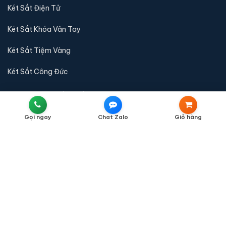
Két Sắt Điện Tử
Két Sắt Khóa Vân Tay
Két Sắt Tiệm Vàng
Két Sắt Công Đức
QUY ĐỊNH & CHÍNH SÁCH
Liên Hệ
Gọi ngay
Chat Zalo
Giỏ hàng
Chính Sách Bán Hàng
Chính Sách Vận Chuyển
Chính Sách Thanh Toán
Chính Sách Bảo Hành
Chính Sách Đổi Trả