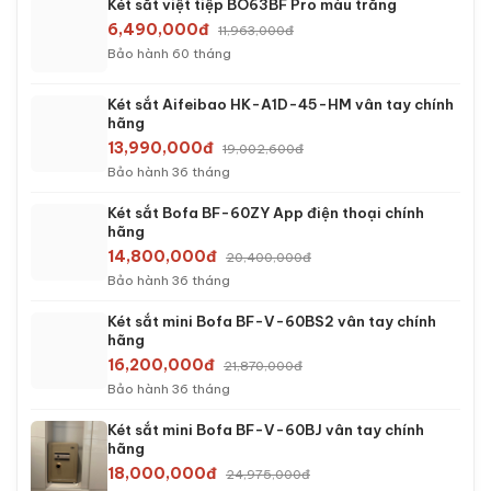
Két sắt việt tiệp BO63BF Pro màu trắng
6,490,000đ
11,963,000đ
Bảo hành 60 tháng
Két sắt Aifeibao HK-A1D-45-HM vân tay chính
hãng
13,990,000đ
19,002,600đ
Bảo hành 36 tháng
Két sắt Bofa BF-60ZY App điện thoại chính
hãng
14,800,000đ
20,400,000đ
Bảo hành 36 tháng
Két sắt mini Bofa BF-V-60BS2 vân tay chính
hãng
16,200,000đ
21,870,000đ
Bảo hành 36 tháng
Két sắt mini Bofa BF-V-60BJ vân tay chính
hãng
18,000,000đ
24,975,000đ