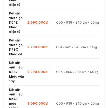
khóa
điện tử
Két sắt
việt tiệp
K54E
2.690.000đ
C50 × R38 × S40 cm • 50 kg
khóa
điện tử
Két sắt
việt tiệp
2.790.000đ
C61 × R42 × S43 cm • 70 kg
K79C
khóa cơ
Két sắt
việt tiệp
K38VT
2.990.000đ
C35 × R44 × S38 cm • 40 kg
khóa vân
tay
Két sắt
việt tiệp
K54E
màu
3.090.000đ
C50 × R38 × S40 cm • 55 kg