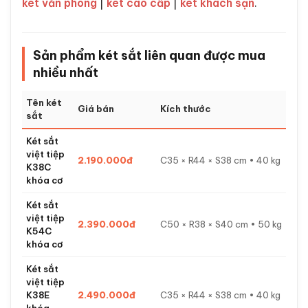
két văn phòng
|
két cao cấp
|
két khách sạn
.
Sản phẩm két sắt liên quan được mua
nhiều nhất
Tên két
Giá bán
Kích thước
sắt
Két sắt
việt tiệp
2.190.000đ
C35 × R44 × S38 cm • 40 kg
K38C
khóa cơ
Két sắt
việt tiệp
2.390.000đ
C50 × R38 × S40 cm • 50 kg
K54C
khóa cơ
Két sắt
việt tiệp
K38E
2.490.000đ
C35 × R44 × S38 cm • 40 kg