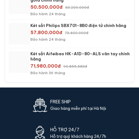
gold chính hãng
50,500,000đ
63,200,000đ
Bảo hành 24 tháng
Két sắt Philips SBX701-8B0 điện tử chính hãng
57,800,000đ
73,400,000đ
Bảo hành 24 tháng
Két sắt Aifeibao HK-A1D-80-ALS vân tay chính
hãng
71,980,000đ
90,855,683đ
Bảo hành 36 tháng
FREE SHIP
Giao hàng miễn phí tại Hà Nội
HỖ TRỢ 24/7
Hỗ trợ quý khách hàng 24/7h