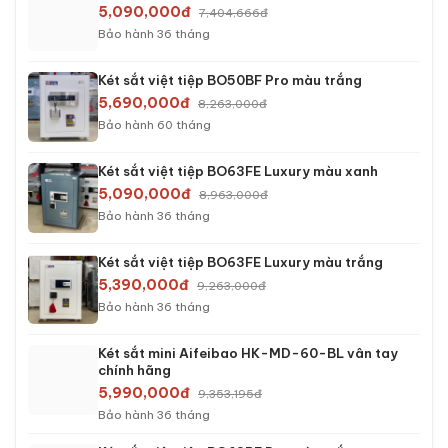
5,090,000đ
7,404,666đ
Bảo hành 36 tháng
Két sắt việt tiệp BO50BF Pro màu trắng
5,690,000đ
8,263,000đ
Bảo hành 60 tháng
Két sắt việt tiệp BO63FE Luxury màu xanh
5,090,000đ
8,963,000đ
Bảo hành 36 tháng
Két sắt việt tiệp BO63FE Luxury màu trắng
5,390,000đ
9,263,000đ
Bảo hành 36 tháng
Két sắt mini Aifeibao HK-MD-60-BL vân tay
chính hãng
5,990,000đ
9,353,195đ
Bảo hành 36 tháng