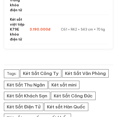
trắng
khóa
điện tử
Két sắt
việt tiệp
K79E
3.190.000đ
C61 × R42 × S43 cm • 70 kg
khóa
điện tử
Két Sắt Công Ty
Két Sắt Văn Phòng
Tags:
Két Sắt Thu Ngân
Két sắt mini
Két Sắt Khách Sạn
Két Sắt Công Đức
Két Sắt Điện Tử
Két sắt Hàn Quốc