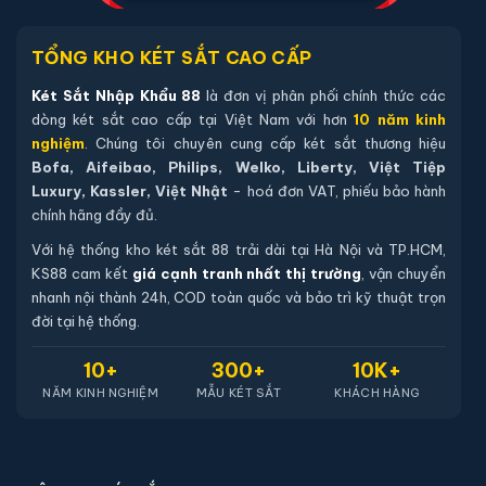
TỔNG KHO KÉT SẮT CAO CẤP
Két Sắt Nhập Khẩu 88
là đơn vị phân phối chính thức các
dòng két sắt cao cấp tại Việt Nam với hơn
10 năm kinh
nghiệm
. Chúng tôi chuyên cung cấp két sắt thương hiệu
Bofa, Aifeibao, Philips, Welko, Liberty, Việt Tiệp
Luxury, Kassler, Việt Nhật
- hoá đơn VAT, phiếu bảo hành
chính hãng đầy đủ.
Với hệ thống kho két sắt 88 trải dài tại Hà Nội và TP.HCM,
KS88 cam kết
giá cạnh tranh nhất thị trường
, vận chuyển
nhanh nội thành 24h, COD toàn quốc và bảo trì kỹ thuật trọn
đời tại hệ thống.
10+
300+
10K+
NĂM KINH NGHIỆM
MẪU KÉT SẮT
KHÁCH HÀNG