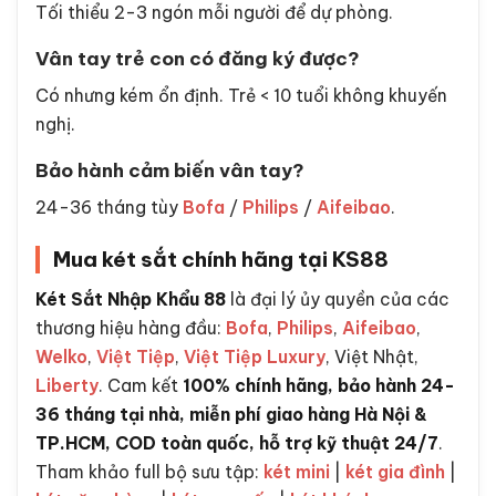
Tối thiểu 2-3 ngón mỗi người để dự phòng.
Vân tay trẻ con có đăng ký được?
Có nhưng kém ổn định. Trẻ < 10 tuổi không khuyến
nghị.
Bảo hành cảm biến vân tay?
24-36 tháng tùy
Bofa
/
Philips
/
Aifeibao
.
Mua két sắt chính hãng tại KS88
Két Sắt Nhập Khẩu 88
là đại lý ủy quyền của các
thương hiệu hàng đầu:
Bofa
,
Philips
,
Aifeibao
,
Welko
,
Việt Tiệp
,
Việt Tiệp Luxury
, Việt Nhật,
Liberty
. Cam kết
100% chính hãng, bảo hành 24-
36 tháng tại nhà, miễn phí giao hàng Hà Nội &
TP.HCM, COD toàn quốc, hỗ trợ kỹ thuật 24/7
.
Tham khảo full bộ sưu tập:
két mini
|
két gia đình
|