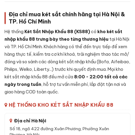
màu trắng
Địa chỉ mua két sắt chính hãng tại Hà Nội &
Cấu tạo
Két sắt việt tiệp BO56BF Pro màu trắng
được
TP. Hồ Chí Minh
thiết kế chắc chắn, kết hợp giữa cơ khí chính xác và vật liệu
chất lượng cao:
Hệ thống
Két Sắt Nhập Khẩu 88 (KS88)
có
kho két sắt
nhập khẩu 88 trưng bày theo từng thương hiệu
tại Hà Nội
Khung thép cường lực:
Sử dụng thép cao cấp không rỉ
và TP. Hồ Chí Minh. Khách hàng có thể đến trực tiếp để xem
nguyên khối, đảm bảo khả năng chống đập phá và khoan
hàng thực tế, kiểm tra cơ khí khoá, trải nghiệm thao tác mở/
đục cao.
đóng và so sánh các dòng két sắt nhập khẩu (Bofa, Aifeibao,
Cánh cửa đúc đặc:
Cánh được đúc liền khối, có rãnh
Philips, Welko, Liberty...) trước khi quyết định mua. Mọi kho
chống cạy, đệm chống khói - duy trì khả năng kín khít
két sắt nhập khẩu 88 đều mở cửa
trong điều kiện nhiệt độ cao.
8:00 - 22:00 tất cả các
ngày trong tuần
, hỗ trợ tư vấn miễn phí, lắp đặt tận nơi và
Lớp lõi chống cháy:
Bên trong vỏ ngoài là lớp
bê-tông
giao hàng COD toàn quốc.
chống cháy
chuyên dụng kết hợp sợi cách nhiệt - giữ tài
sản nguyên vẹn khi xảy ra sự cố hoả hoạn.
HỆ THỐNG KHO KÉT SẮT NHẬP KHẨU 88
Cơ cấu khoá:
Khóa vân tay điện tử, được lắp đặt nguyên
cụm từ nhà sản xuất, tích hợp cảnh báo nhập sai liên tục.
Địa chỉ Hà Nội
Hệ thống chốt:
Chốt thép 4 chiều bằng inox, kích thước
Số 18, ngõ 422 đường Xuân Phương, Phường Xuân
lớn - chống được các công cụ phá khoá thông dụng.
Phương, Hà Nội