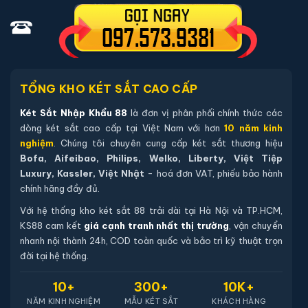
02 chìa khoá cơ chính hãng (chìa thép tôi cao cấp).
04 viên pin Alkaline AA mới chính hãng (đã lắp sẵn, dự
phòng tối thiểu 12 tháng).
Sách hướng dẫn sử dụng tiếng Việt.
TỔNG KHO KÉT SẮT CAO CẤP
Phiếu bảo hành chính hãng (kích hoạt online qua mã sản
phẩm).
Két Sắt Nhập Khẩu 88
là đơn vị phân phối chính thức các
dòng két sắt cao cấp tại Việt Nam với hơn
10 năm kinh
nghiệm
. Chúng tôi chuyên cung cấp két sắt thương hiệu
Hướng dẫn mua Két sắt việt tiệp BO56BF
Bofa, Aifeibao, Philips, Welko, Liberty, Việt Tiệp
Pro màu trắng
Luxury, Kassler, Việt Nhật
- hoá đơn VAT, phiếu bảo hành
chính hãng đầy đủ.
Mua hàng tại két sắt nhập khẩu 88 bạn có thể
chon lựa những cách sau:
Với hệ thống kho két sắt 88 trải dài tại Hà Nội và TP.HCM,
KS88 cam kết
giá cạnh tranh nhất thị trường
, vận chuyển
Cách 1
: Bạn chọn sản phẩm và ấn vào mua hàng hệ
nhanh nội thành 24h, COD toàn quốc và bảo trì kỹ thuật trọn
thống sẽ chuyển đến trang checkout. Ở trang check
đời tại hệ thống.
out bạn kiểm tra lại thông tin sản phẩm 1 lần nữa. Nếu
10+
300+
10K+
những thông tin đã chính xác bạn tiếp tục ấn thanh
NĂM KINH NGHIỆM
MẪU KÉT SẮT
KHÁCH HÀNG