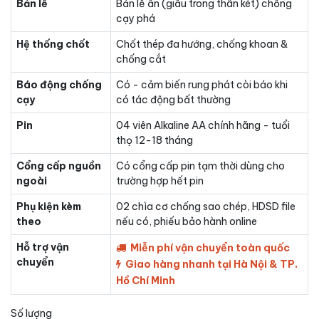
Bản lề
Bản lề ẩn (giấu trong thân két) chống
cạy phá
Hệ thống chốt
Chốt thép đa hướng, chống khoan &
chống cắt
Báo động chống
Có - cảm biến rung phát còi báo khi
cạy
có tác động bất thường
Pin
04 viên Alkaline AA chính hãng - tuổi
thọ 12-18 tháng
Cổng cấp nguồn
Có cổng cấp pin tạm thời dùng cho
ngoài
trường hợp hết pin
Phụ kiện kèm
02 chìa cơ chống sao chép, HDSD file
theo
nếu có, phiếu bảo hành online
Hỗ trợ vận
Miễn phí vận chuyển toàn quốc
chuyển
Giao hàng nhanh tại Hà Nội & TP.
Hồ Chí Minh
Số lượng