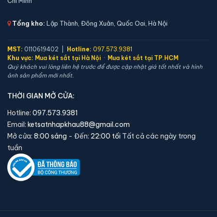
Chí Minh
Tổng kho:
Lập Thành, Đông Xuân, Quốc Oai, Hà Nội
MST:
0110619402 |
Hotline:
097.573.9381
Khu vực:
Mua két sắt tại Hà Nội
·
Mua két sắt tại TP.HCM
Quý khách vui lòng liên hệ trước để được cập nhật giá tốt nhất và hình
ảnh sản phẩm mới nhất.
Két sắt việt tiệp BO56FE Luxury màu xanh
THỜI GIAN MỞ CỬA:
📐 Kích thước:
56 x 42 x 43 cm
Hotline:
097.573.9381
⚖️ Trọng lượng:
60 kg
Email:
ketsatnhapkhau88@gmail.com
🔒 Khoá:
Khóa vân tay điện tử
Mở cửa:
8:00 sáng
- Đến:
22:00 tối
Tất cả các ngày trong
tuần
🛡️ Bảo hành:
36 tháng
4,690,000 đ
Xem chi tiết →