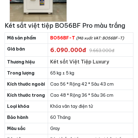
Két sắt việt tiệp BO56BF Pro màu trắng
Mã sản phẩm
BO56BF-T
(Mã xuất VAT: BO56BF-T)
Giá bán
6.090.000đ
9.663.000đ
Két sắt Việt Tiệp Luxury
Thương hiệu
Trong lượng
65 kg ± 5 kg
Kích thước ngoài
Cao 56 * Rộng 42 * Sâu 43 cm
Kích thước trong
Cao 48 * Rộng 36 * Sâu 36 cm
Loại khóa
Khóa vân tay điện tử
Bảo hành
60 Tháng
Màu sắc
Gray