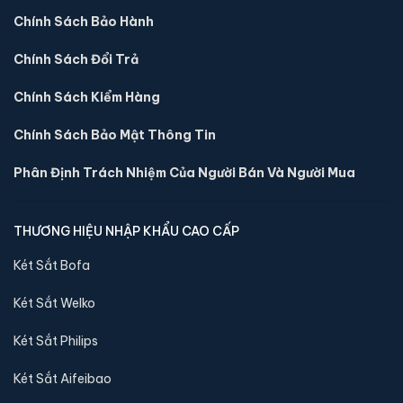
Chính Sách Bảo Hành
Chính Sách Đổi Trả
Két sắt việt tiệp BO50FE Luxury màu xanh
Chính Sách Kiểm Hàng
📐 Kích thước:
50 x 38 x 40 cm
⚖️ Trọng lượng:
50 kg
Chính Sách Bảo Mật Thông Tin
🔒 Khoá:
Khóa vân tay điện tử
Phân Định Trách Nhiệm Của Người Bán Và Người Mua
🛡️ Bảo hành:
36 tháng
4,390,000 đ
THƯƠNG HIỆU NHẬP KHẨU CAO CẤP
Xem chi tiết →
Két Sắt Bofa
Két Sắt Welko
Két Sắt Philips
Két Sắt Aifeibao