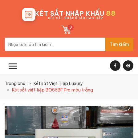
88
KÉT SẮT NHẬP KHẨU
KÉT SẮT NHẬP KHẨU CAO CẤP
0
Tìm kiếm
Trang chủ
Két sắt Việt Tiệp Luxury
Két sắt việt tiệp BO56BF Pro màu trắng