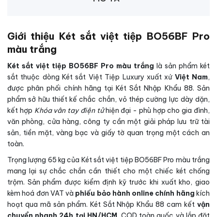
Giới thiệu Két sắt việt tiệp BO56BF Pro
màu trắng
Két sắt việt tiệp BO56BF Pro màu trắng
là sản phẩm két
sắt thuộc dòng Két sắt Việt Tiệp Luxury xuất xứ
Việt Nam
,
được phân phối chính hãng tại Két Sắt Nhập Khẩu 88. Sản
phẩm sở hữu thiết kế chắc chắn, vỏ thép cường lực dày dặn,
kết hợp
Khóa vân tay điện tử
hiện đại - phù hợp cho gia đình,
văn phòng, cửa hàng, công ty cần một giải pháp lưu trữ tài
sản, tiền mặt, vàng bạc và giấy tờ quan trọng một cách an
toàn.
Trọng lượng 65 kg của Két sắt việt tiệp BO56BF Pro màu trắng
mang lại sự chắc chắn cần thiết cho một chiếc két chống
trộm. Sản phẩm được kiểm định kỹ trước khi xuất kho, giao
kèm hoá đơn VAT và
phiếu bảo hành online chính hãng
kích
hoạt qua mã sản phẩm. Két Sắt Nhập Khẩu 88 cam kết
vận
chuyển nhanh 24h tại HN/HCM
, COD toàn quốc và lắp đặt