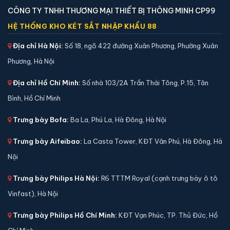
CÔNG TY TNHH THƯƠNG MẠI THIẾT BỊ THÔNG MINH CP99
HỆ THỐNG KHO KÉT SẮT NHẬP KHẨU 88
Địa chỉ Hà Nội:
Số 18, ngõ 422 đường Xuân Phương, Phường Xuân
Phương, Hà Nội
Két sắt việt tiệp BO50FE Luxury màu trắng
Địa chỉ Hồ Chí Minh:
Số nhà 103/2A Trần Thái Tông, P.15, Tân
📐 Kích thước:
50 x 38 x 40 cm
Bình, Hồ Chí Minh
⚖️ Trọng lượng:
50 kg
🔒 Khoá:
Khóa vân tay điện tử
Trưng bày Bofa:
Ba La, Phú La, Hà Đông, Hà Nội
🛡️ Bảo hành:
36 tháng
Trưng bày Aifeibao:
La Casta Tower, KĐT Văn Phú, Hà Đông, Hà
4,590,000 đ
Nội
Xem chi tiết →
Trưng bày Philips Hà Nội:
R6 TTTM Royal (cạnh trưng bày ô tô
Vinfast), Hà Nội
Trưng bày Philips Hồ Chí Minh:
KĐT Vạn Phúc, TP. Thủ Đức, Hồ