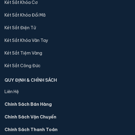
thể qua xem trực tiếp, trường hợp không có két sắt
Két Sắt Khóa Cơ
nhập khẩu 88 sẽ báo lại và chuyển kho còn sản phẩm
Két Sắt Khóa Đổi Mã
tới quý khách
Két Sắt Điện Tử
Sản phẩm cùng dòng Két sắt Việt Tiệp
Két Sắt Khóa Vân Tay
Luxury
Két Sắt Tiệm Vàng
Khám phá thêm các mẫu thuộc dòng
Két sắt Việt Tiệp Luxury
để tiện so sánh kích thước, công nghệ khoá và mức giá trước
Két Sắt Công Đức
khi đặt hàng.
QUY ĐỊNH & CHÍNH SÁCH
Liên Hệ
Chính Sách Bán Hàng
Chính Sách Vận Chuyển
Chính Sách Thanh Toán