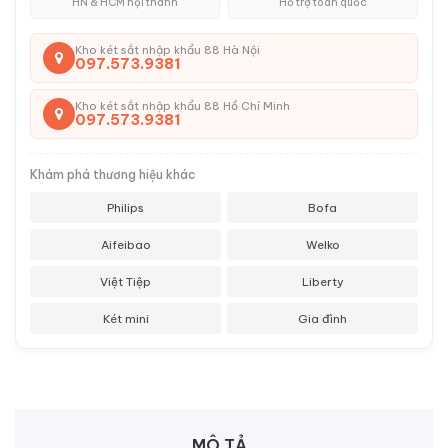
HN & HCM nội thành
Hỗ trợ toàn quốc
Kho két sắt nhập khẩu 88 Hà Nội
097.573.9381
Kho két sắt nhập khẩu 88 Hồ Chí Minh
097.573.9381
Khám phá thương hiệu khác
Philips
Bofa
Aifeibao
Welko
Việt Tiệp
Liberty
Két mini
Gia đình
MÔ TẢ