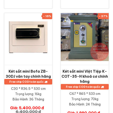
- 16%
- 37%
Két sắt mini Bofa ZB-
Két sắt mini Việt Tiệp K-
30DJ vân tay chính hãng
COT-35-H khoá cơ chính
hãng
Free ship COD toàn quốc
Free ship COD toàn quốc
C30 * R36.5 * S30 cm
C67 * R45 * S33 cm
Trọng lượng: 16kg
Bảo Hành:
36 Tháng
Trọng lượng: 70kg
Bảo Hành:
24 Tháng
Giá: 5,400,000 đ
6,400,000 đ
Giá: 1,990,000 đ