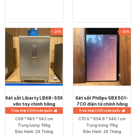
- 21%
- 21%
Két sắt Liberty LB68-S5II
Két sắt Philips SBX501-
vân tay chính hãng
7C0 điện tử chính hãng
Free ship COD toàn quốc
Free ship COD toàn quốc
C68 * R45 * S42 cm
C70.6 * R54.8 * S46.1 cm
Trọng lượng: 96kg
Trọng lượng: 111kg
Bảo Hành:
24 Tháng
Bảo Hành:
24 Tháng