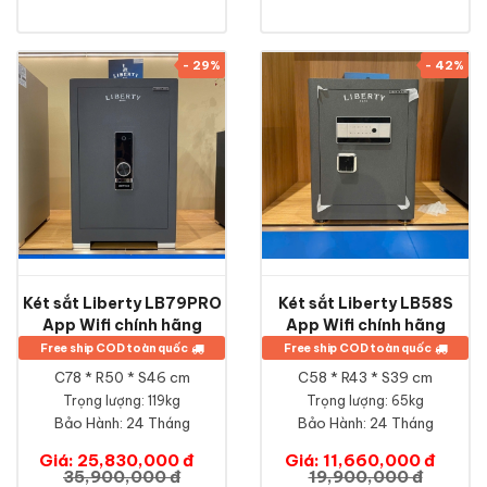
- 29%
- 42%
Két sắt Liberty LB79PRO
Két sắt Liberty LB58S
App Wifi chính hãng
App Wifi chính hãng
Free ship COD toàn quốc
Free ship COD toàn quốc
C78 * R50 * S46 cm
C58 * R43 * S39 cm
Trọng lượng: 119kg
Trọng lượng: 65kg
Bảo Hành:
24 Tháng
Bảo Hành:
24 Tháng
Giá: 25,830,000 đ
Giá: 11,660,000 đ
35,900,000 đ
19,900,000 đ