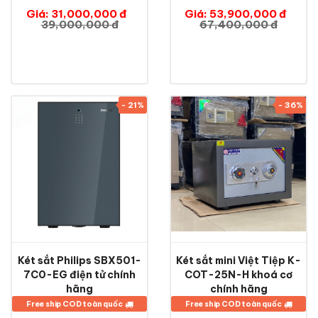
Giá: 31,000,000 đ
Giá: 53,900,000 đ
39,000,000 đ
67,400,000 đ
- 21%
- 36%
Két sắt Philips SBX501-
Két sắt mini Việt Tiệp K-
7C0-EG điện tử chính
COT-25N-H khoá cơ
hãng
chính hãng
Free ship COD toàn quốc
Free ship COD toàn quốc