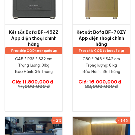
Két sắt Bofa BF-45ZZ
Két sắt Bofa BF-70ZY
App điện thoại chính
App điện thoại chính
hãng
hãng
Free ship COD toàn quốc
Free ship COD toàn quốc
C45 * R38 * S32 cm
C80 * R48 * S42 cm
Trọng lượng: 31kg
Trọng lượng: 81kg
Bảo Hành:
36 Tháng
Bảo Hành:
36 Tháng
Giá: 11,800,000 đ
Giá: 16,000,000 đ
17,000,000 đ
22,000,000 đ
- 2%
- 34%