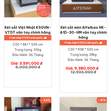
Két sắt Việt Nhật K50VN-
Két sắt mini Aifeibao HK-
VTDT vân tay chính hãng
A1D-30-HM vân tay chính
hãng
Free ship COD toàn quốc
Free ship COD toàn quốc
C50 * R41 * S39 cm
C30 * R38 * S30 cm
Trọng lượng: 50kg
Bảo Hành:
36 Tháng
Trọng lượng: 28kg
Bảo Hành:
36 Tháng
Giá: 3,591,000 đ
6,000,000 đ
Giá: 9,380,000 đ
12,933,000 đ
- 44%
- 51%