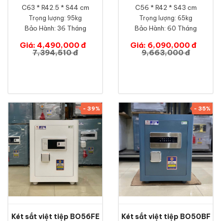
C63 * R42.5 * S44 cm
C56 * R42 * S43 cm
Trọng lượng: 95kg
Trọng lượng: 65kg
Bảo Hành:
36 Tháng
Bảo Hành:
60 Tháng
Giá: 4,490,000 đ
Giá: 6,090,000 đ
7,394,510 đ
9,663,000 đ
- 39%
- 35%
Két sắt việt tiệp BO56FE
Két sắt việt tiệp BO50BF