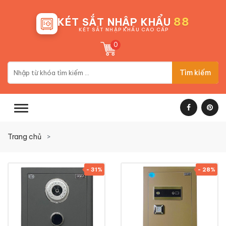
88
KÉT SẮT NHẬP KHẨU
KÉT SẮT NHẬP KHẨU CAO CẤP
0
Tìm kiếm
Trang chủ
- 31%
- 28%