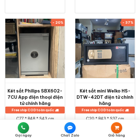
- 20%
- 37%
Két sắt Philips SBX602-
Két sắt mini Welko HS-
7CU App điện thoại điện
DTW-42DT điện tử chính
tử chính hãng
hãng
Free ship COD toàn quốc
Free ship COD toàn quốc
C77 * R48 * S43 cm
C20 * R43 * S37 cm
Trọng lượng: 113kg
Trọng lượng: 12kg
Bảo Hành:
24 Tháng
Bảo Hành:
36 Tháng
Gọi ngay
Chat Zalo
Giỏ hàng