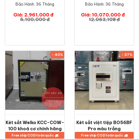
Bảo Hành:
36 Tháng
Bảo Hành:
36 Tháng
Giá: 2,961,000 đ
Giá: 10,070,000 đ
5,100,000 đ
12,063,108 đ
- 40%
- 37%
Két sắt Welko KCC-COW-
Két sắt việt tiệp BO56BF
100 khoá cơ chính hãng
Pro màu trắng
Free ship COD toàn quốc
Free ship COD toàn quốc