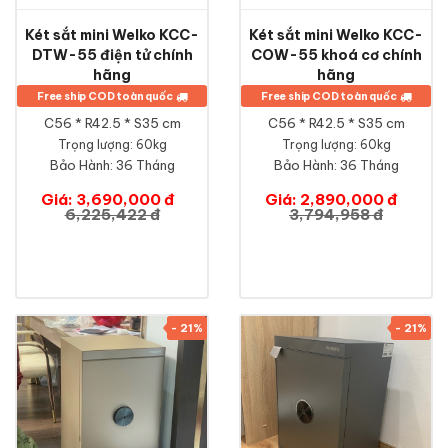
Két sắt mini Welko KCC-
Két sắt mini Welko KCC-
DTW-55 điện tử chính
COW-55 khoá cơ chính
hãng
hãng
Free ship COD toàn quốc
Free ship COD toàn quốc
C56 * R42.5 * S35 cm
C56 * R42.5 * S35 cm
Trọng lượng: 60kg
Trọng lượng: 60kg
Bảo Hành:
36 Tháng
Bảo Hành:
36 Tháng
Giá: 3,690,000 đ
Giá: 2,890,000 đ
6,225,422 đ
3,794,958 đ
- 21%
- 21%