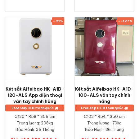
- 21%
- -127%
Két sắt Aifeibao HK-A1D-
Két sắt Aifeibao HK-A1D-
120-ALS App điện thoại
100-ALS vân tay chính
vân tay chính hãng
hãng
Free ship COD toàn quốc
Free ship COD toàn quốc
C120 * R58 * S56 cm
C103 * R54 * S50 cm
Trọng lượng: 208kg
Trọng lượng: 170kg
Bảo Hành:
36 Tháng
Bảo Hành:
36 Tháng