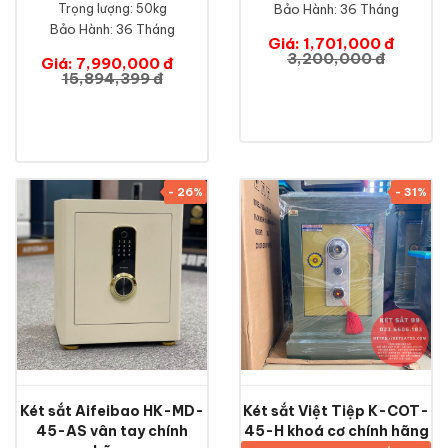
Trọng lượng: 50kg
Bảo Hành:
36 Tháng
Bảo Hành:
36 Tháng
Giá: 1,701,000 đ
3,200,000 đ
Giá: 7,990,000 đ
15,894,399 đ
- 26%
- 31%
Két sắt Aifeibao HK-MD-
Két sắt Việt Tiệp K-COT-
45-AS vân tay chính
45-H khoá cơ chính hãng