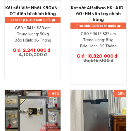
Két sắt Việt Nhật K50VN-
Két sắt Aifeibao HK-A1D-
DT điện tử chính hãng
60-HM vân tay chính
hãng
Free ship COD toàn quốc
Free ship COD toàn quốc
C50 * R41 * S39 cm
C60 * R41 * S37 cm
Trọng lượng: 50kg
Bảo Hành:
36 Tháng
Trọng lượng: 81kg
Bảo Hành:
36 Tháng
Giá: 2,241,000 đ
4,100,000 đ
Giá: 18,820,000 đ
25,515,000 đ
- 45%
- 25%