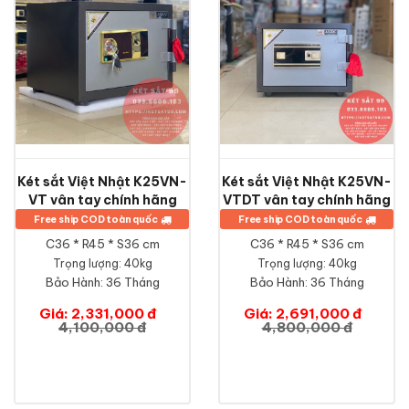
Két sắt Việt Nhật K25VN-
Két sắt Việt Nhật K25VN-
VT vân tay chính hãng
VTDT vân tay chính hãng
Free ship COD toàn quốc
Free ship COD toàn quốc
C36 * R45 * S36 cm
C36 * R45 * S36 cm
Trọng lượng: 40kg
Trọng lượng: 40kg
Bảo Hành:
36 Tháng
Bảo Hành:
36 Tháng
Giá: 2,331,000 đ
Giá: 2,691,000 đ
4,100,000 đ
4,800,000 đ