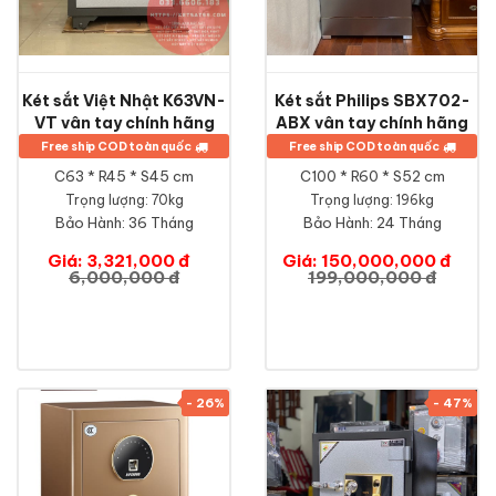
Két sắt Việt Nhật K63VN-
Két sắt Philips SBX702-
VT vân tay chính hãng
ABX vân tay chính hãng
Free ship COD toàn quốc
Free ship COD toàn quốc
C63 * R45 * S45 cm
C100 * R60 * S52 cm
Trọng lượng: 70kg
Trọng lượng: 196kg
Bảo Hành:
36 Tháng
Bảo Hành:
24 Tháng
Giá: 3,321,000 đ
Giá: 150,000,000 đ
6,000,000 đ
199,000,000 đ
- 26%
- 47%