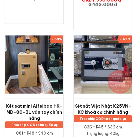
3,143,000 đ
- 50%
- 47%
Két sắt mini Aifeibao HK-
Két sắt Việt Nhật K25VN-
MD-80-BL vân tay chính
KC khoá cơ chính hãng
hãng
Free ship COD toàn quốc
Free ship COD toàn quốc
C36 * R45 * S36 cm
C81 * R48 * S40 cm
Trọng lượng: 40kg