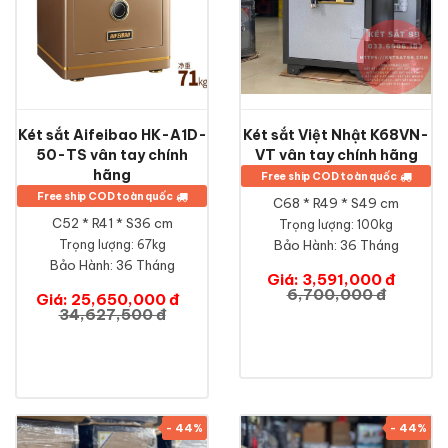
Két sắt Aifeibao HK-A1D-
Két sắt Việt Nhật K68VN-
50-TS vân tay chính
VT vân tay chính hãng
hãng
Free ship COD toàn quốc
Free ship COD toàn quốc
C68 * R49 * S49 cm
C52 * R41 * S36 cm
Trọng lượng: 100kg
Trọng lượng: 67kg
Bảo Hành:
36 Tháng
Bảo Hành:
36 Tháng
Giá: 3,591,000 đ
6,700,000 đ
Giá: 25,650,000 đ
34,627,500 đ
- 44%
- 44%