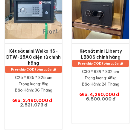
Két sắt mini Welko HS-
Két sắt mini Liberty
DTW-25AC điện tử chính
LB30S chính hãng
hãng
Free ship COD toàn quốc
Free ship COD toàn quốc
C30 * R39 * S32 cm
C25 * R35 * S25 cm
Trọng lượng: 45kg
Trọng lượng: 8kg
Bảo Hành:
24 Tháng
Bảo Hành:
36 Tháng
Giá: 4,290,000 đ
6,500,000 đ
Giá: 2,490,000 đ
2,521,073 đ