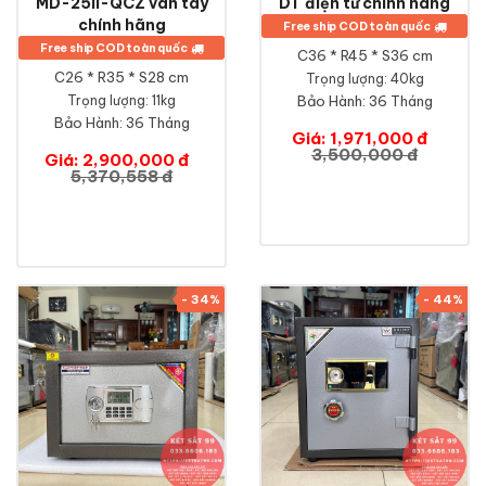
MD-25II-QCZ vân tay
DT điện tử chính hãng
chính hãng
Free ship COD toàn quốc
Free ship COD toàn quốc
C36 * R45 * S36 cm
C26 * R35 * S28 cm
Trọng lượng: 40kg
Trọng lượng: 11kg
Bảo Hành:
36 Tháng
Bảo Hành:
36 Tháng
Giá: 1,971,000 đ
3,500,000 đ
Giá: 2,900,000 đ
5,370,558 đ
- 34%
- 44%