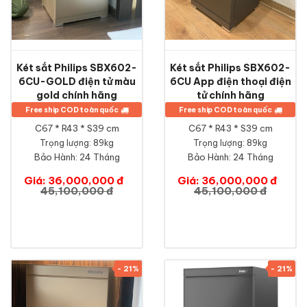
Két sắt Philips SBX602-
Két sắt Philips SBX602-
6CU-GOLD điện tử màu
6CU App điện thoại điện
gold chính hãng
tử chính hãng
Free ship COD toàn quốc
Free ship COD toàn quốc
C67 * R43 * S39 cm
C67 * R43 * S39 cm
Trọng lượng: 89kg
Trọng lượng: 89kg
Bảo Hành:
24 Tháng
Bảo Hành:
24 Tháng
Giá: 36,000,000 đ
Giá: 36,000,000 đ
45,100,000 đ
45,100,000 đ
- 21%
- 21%