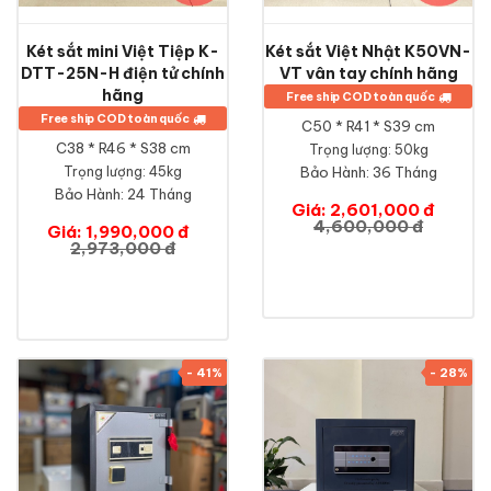
Két sắt mini Việt Tiệp K-
Két sắt Việt Nhật K50VN-
DTT-25N-H điện tử chính
VT vân tay chính hãng
hãng
Free ship COD toàn quốc
Free ship COD toàn quốc
C50 * R41 * S39 cm
C38 * R46 * S38 cm
Trọng lượng: 50kg
Trọng lượng: 45kg
Bảo Hành:
36 Tháng
Bảo Hành:
24 Tháng
Giá: 2,601,000 đ
4,600,000 đ
Giá: 1,990,000 đ
2,973,000 đ
- 41%
- 28%