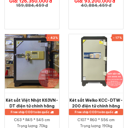
Giá: 126,350,000 đ
Giá: 93,200,000 đ
159,884,459 đ
40,884,459 đ
- 42%
- 17%
Két sắt Việt Nhật K63VN-
Két sắt Welko KCC-DTW-
DT điện tử chính hãng
200 điện tử chính hãng
Free ship COD toàn quốc
Free ship COD toàn quốc
C63 * R45 * S45 cm
C107 * R60 * S56 cm
Trọng lượng: 70kg
Trọng lượng: 190kg