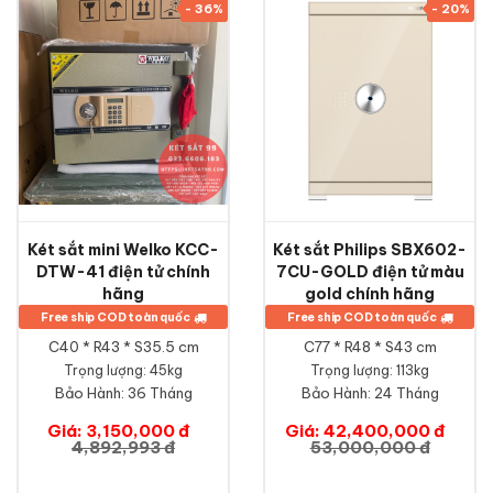
- 36%
- 20%
Két sắt mini Welko KCC-
Két sắt Philips SBX602-
DTW-41 điện tử chính
7CU-GOLD điện tử màu
hãng
gold chính hãng
Free ship COD toàn quốc
Free ship COD toàn quốc
C40 * R43 * S35.5 cm
C77 * R48 * S43 cm
Trọng lượng: 45kg
Trọng lượng: 113kg
Bảo Hành:
36 Tháng
Bảo Hành:
24 Tháng
Giá: 3,150,000 đ
Giá: 42,400,000 đ
4,892,993 đ
53,000,000 đ