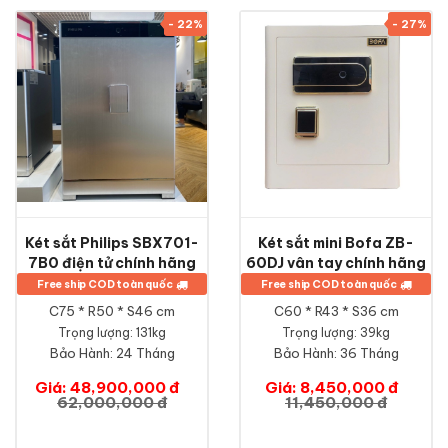
- 22%
- 27%
Két sắt Philips SBX701-
Két sắt mini Bofa ZB-
7B0 điện tử chính hãng
60DJ vân tay chính hãng
Free ship COD toàn quốc
Free ship COD toàn quốc
C75 * R50 * S46 cm
C60 * R43 * S36 cm
Trọng lượng: 131kg
Trọng lượng: 39kg
Bảo Hành:
24 Tháng
Bảo Hành:
36 Tháng
Giá: 48,900,000 đ
Giá: 8,450,000 đ
62,000,000 đ
11,450,000 đ