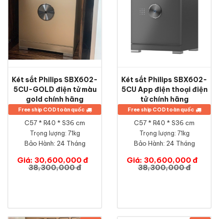
Két sắt Philips SBX602-
Két sắt Philips SBX602-
5CU-GOLD điện tử màu
5CU App điện thoại điện
gold chính hãng
tử chính hãng
Free ship COD toàn quốc
Free ship COD toàn quốc
C57 * R40 * S36 cm
C57 * R40 * S36 cm
Trọng lượng: 71kg
Trọng lượng: 71kg
Bảo Hành:
24 Tháng
Bảo Hành:
24 Tháng
Giá: 30,600,000 đ
Giá: 30,600,000 đ
38,300,000 đ
38,300,000 đ