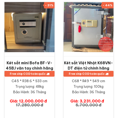
- 31%
- 44%
Két sắt mini Bofa BF-V-
Két sắt Việt Nhật K68VN-
45BJ vân tay chính hãng
DT điện tử chính hãng
Free ship COD toàn quốc
Free ship COD toàn quốc
C45 * R38.6 * S33 cm
C68 * R49 * S49 cm
Trọng lượng: 48kg
Trọng lượng: 100kg
Bảo Hành:
36 Tháng
Bảo Hành:
36 Tháng
Giá: 12,000,000 đ
Giá: 3,231,000 đ
17,280,000 đ
5,700,000 đ