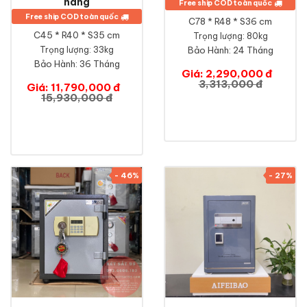
hãng
Free ship COD toàn quốc
Free ship COD toàn quốc
C78 * R48 * S36 cm
C45 * R40 * S35 cm
Trọng lượng: 80kg
Trọng lượng: 33kg
Bảo Hành:
24 Tháng
Bảo Hành:
36 Tháng
Giá: 2,290,000 đ
3,313,000 đ
Giá: 11,790,000 đ
15,930,000 đ
- 46%
- 27%