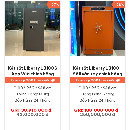
- 27%
- 28%
Két sắt Liberty LB100S
Két sắt Liberty LB100-
App Wifi chính hãng
S8II vân tay chính hãng
Free ship COD toàn quốc
Free ship COD toàn quốc
C100 * R56 * S48 cm
C100 * R56 * S48 cm
Trọng lượng: 130kg
Trọng lượng: 245kg
Bảo Hành:
24 Tháng
Bảo Hành:
24 Tháng
Giá: 30,910,000 đ
Giá: 180,000,000 đ
42,000,000 đ
250,000,000 đ