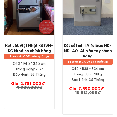
Két sắt Việt Nhật K63VN-
Két sắt mini Aifeibao HK-
KC khoá cơ chính hãng
MD-40-AL vân tay chính
hãng
Free ship COD toàn quốc
Free ship COD toàn quốc
C63 * R45 * S45 cm
C42 * R38 * S34 cm
Trọng lượng: 70kg
Bảo Hành:
36 Tháng
Trọng lượng: 28kg
Bảo Hành:
36 Tháng
Giá: 2,781,000 đ
4,900,000 đ
Giá: 7,890,000 đ
15,812,658 đ