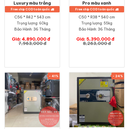
Luxury màu trắng
Pro màu xanh
Free ship COD toàn quốc
Free ship COD toàn quốc
C56 * R42 * S43 cm
C50 * R38 * S40 cm
Trọng lượng: 60kg
Trọng lượng: 55kg
Bảo Hành:
36 Tháng
Bảo Hành:
36 Tháng
Giá: 4,890,000 đ
Giá: 5,390,000 đ
7,963,000 đ
8,263,000 đ
- 41%
- 24%