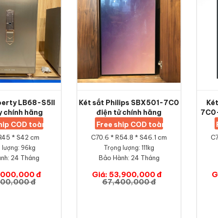
berty LB68-S5II
Két sắt Philips SBX501-7C0
Két
y chính hãng
điện tử chính hãng
7C0-
ship COD toàn quốc
Free ship COD toàn quốc
R45 * S42 cm
C70.6 * R54.8 * S46.1 cm
C7
 lượng: 96kg
Trọng lượng: 111kg
nh:
24 Tháng
Bảo Hành:
24 Tháng
1,000,000 đ
Giá: 53,900,000 đ
G
000,000 đ
67,400,000 đ