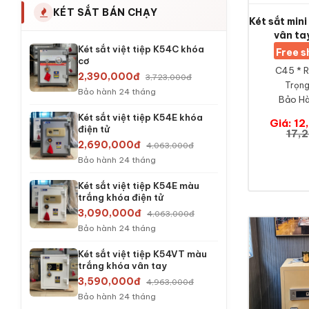
KÉT SẮT BÁN CHẠY
Két sắt min
vân ta
Két sắt việt tiệp K54C khóa
Free 
cơ
C45 * R
2,390,000đ
3,723,000đ
Trọng
Bảo hành 24 tháng
Bảo Hà
Két sắt việt tiệp K54E khóa
Giá: 1
điện tử
17,
2,690,000đ
4,063,000đ
Bảo hành 24 tháng
Két sắt việt tiệp K54E màu
trắng khóa điện tử
3,090,000đ
4,063,000đ
Bảo hành 24 tháng
Két sắt việt tiệp K54VT màu
trắng khóa vân tay
3,590,000đ
4,963,000đ
Bảo hành 24 tháng