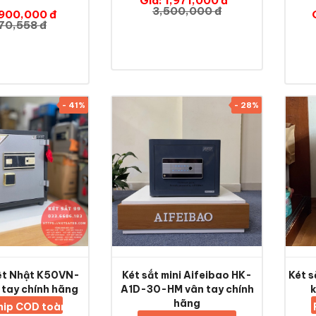
Giá: 1,971,000 đ
3,500,000 đ
,900,000 đ
70,558 đ
- 41%
- 28%
iệt Nhật K50VN-
Két sắt mini Aifeibao HK-
Két 
tay chính hãng
A1D-30-HM vân tay chính
hãng
ship COD toàn quốc