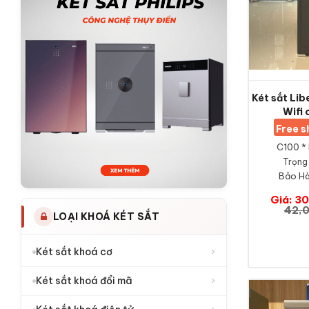
Két sắt Li
Wifi 
Free 
C100 *
Trọng 
Bảo Hà
Giá: 3
42,
LOẠI KHOÁ KÉT SẮT
›
Két sắt khoá cơ
›
Két sắt khoá đổi mã