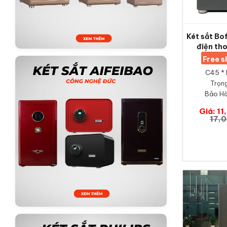
Két sắt B
điện tho
Free 
C45 * 
Trọng
Bảo Hà
Giá: 1
17,