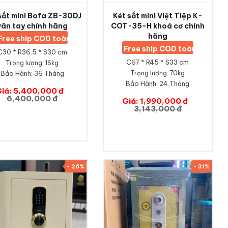
sắt mini Bofa ZB-30DJ
Két sắt mini Việt Tiệp K-
vân tay chính hãng
COT-35-H khoá cơ chính
hãng
Free ship COD toàn quốc
Free ship COD toàn quốc
C30 * R36.5 * S30 cm
C67 * R45 * S33 cm
Trọng lượng: 16kg
Bảo Hành:
36 Tháng
Trọng lượng: 70kg
Bảo Hành:
24 Tháng
iá: 5,400,000 đ
6,400,000 đ
Giá: 1,990,000 đ
3,143,000 đ
- 26%
- 31%