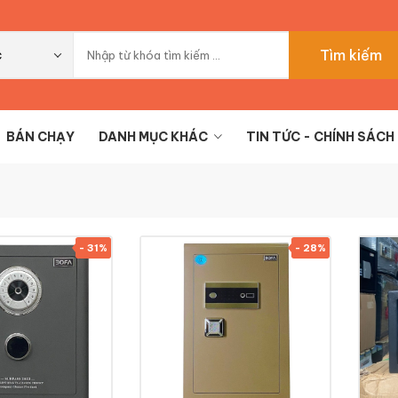
Tìm kiếm
c
BÁN CHẠY
DANH MỤC KHÁC
TIN TỨC - CHÍNH SÁCH
- 31%
- 28%