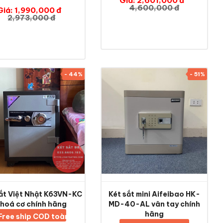
Giá: 2,601,000 đ
4,600,000 đ
Giá: 1,990,000 đ
2,973,000 đ
- 44%
- 51%
sắt Việt Nhật K63VN-KC
Két sắt mini Aifeibao HK-
khoá cơ chính hãng
MD-40-AL vân tay chính
hãng
Free ship COD toàn quốc