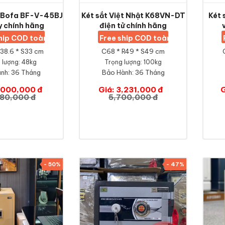
i Bofa BF-V-45BJ
Két sắt Việt Nhật K68VN-DT
Két 
y chính hãng
điện tử chính hãng
ship COD toàn quốc
Free ship COD toàn quốc
38.6 * S33 cm
C68 * R49 * S49 cm
 lượng: 48kg
Trọng lượng: 100kg
nh:
36 Tháng
Bảo Hành:
36 Tháng
2,000,000 đ
Giá: 3,231,000 đ
G
280,000 đ
5,700,000 đ
- 50%
- 47%