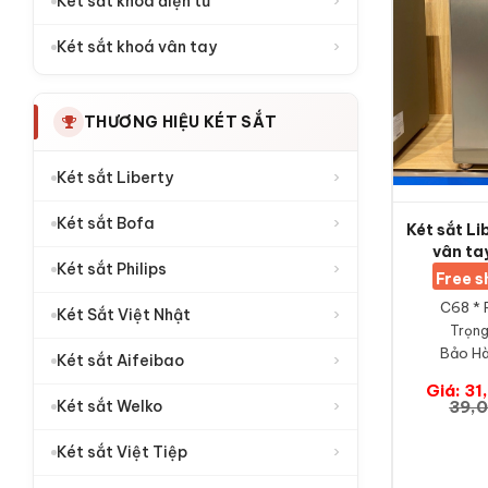
›
Két sắt khoá điện tử
›
Két sắt khoá vân tay
THƯƠNG HIỆU KÉT SẮT
›
Két sắt Liberty
›
Két sắt Bofa
Két sắt Li
vân ta
›
Két sắt Philips
Free 
C68 * 
›
Két Sắt Việt Nhật
Trọng
Bảo Hà
›
Két sắt Aifeibao
Giá: 3
›
Két sắt Welko
39,
›
Két sắt Việt Tiệp