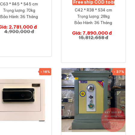
Free ship COD toàn quốc
C63 * R45 * S45 cm
C42 * R38 * S34 cm
Trọng lượng: 70kg
Bảo Hành:
36 Tháng
Trọng lượng: 28kg
Bảo Hành:
36 Tháng
Giá: 2,781,000 đ
4,900,000 đ
Giá: 7,890,000 đ
15,812,658 đ
- 16%
- 37%