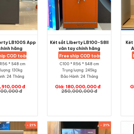
berty LB100S App
Két sắt Liberty LB100-S8II
Két
chính hãng
vân tay chính hãng
A
ship COD toàn quốc
Free ship COD toàn quốc
 R56 * S48 cm
C100 * R56 * S48 cm
lượng: 130kg
Trọng lượng: 245kg
nh:
24 Tháng
Bảo Hành:
24 Tháng
0,910,000 đ
Giá: 180,000,000 đ
G
000,000 đ
250,000,000 đ
- 21%
- 21%