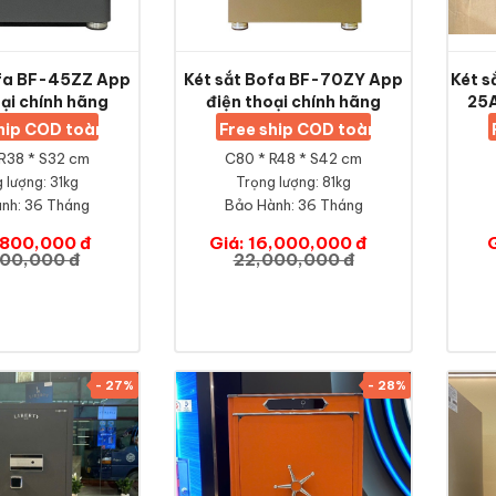
ofa BF-45ZZ App
Két sắt Bofa BF-70ZY App
Két s
ại chính hãng
điện thoại chính hãng
25A
ship COD toàn quốc
Free ship COD toàn quốc
R38 * S32 cm
C80 * R48 * S42 cm
 lượng: 31kg
Trọng lượng: 81kg
nh:
36 Tháng
Bảo Hành:
36 Tháng
1,800,000 đ
Giá: 16,000,000 đ
000,000 đ
22,000,000 đ
- 27%
- 28%