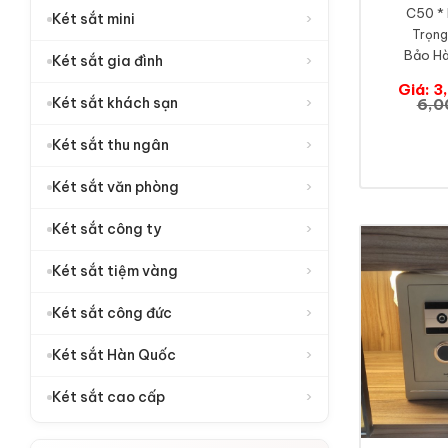
C50 * 
›
Két sắt mini
Trọng
Bảo Hà
›
Két sắt gia đình
Giá: 3
›
Két sắt khách sạn
6,0
›
Két sắt thu ngân
›
Két sắt văn phòng
›
Két sắt công ty
›
Két sắt tiệm vàng
›
Két sắt công đức
›
Két sắt Hàn Quốc
›
Két sắt cao cấp