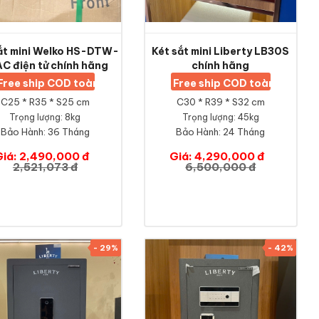
ắt mini Welko HS-DTW-
Két sắt mini Liberty LB30S
C điện tử chính hãng
chính hãng
Free ship COD toàn quốc
Free ship COD toàn quốc
C25 * R35 * S25 cm
C30 * R39 * S32 cm
Trọng lượng: 8kg
Trọng lượng: 45kg
Bảo Hành:
36 Tháng
Bảo Hành:
24 Tháng
Giá: 2,490,000 đ
Giá: 4,290,000 đ
2,521,073 đ
6,500,000 đ
- 29%
- 42%