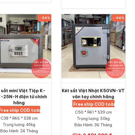
- 34%
- 44%
 sắt mini Việt Tiệp K-
Két sắt Việt Nhật K50VN-VT
-25N-H điện tử chính
vân tay chính hãng
hãng
Free ship COD toàn quốc
Free ship COD toàn quốc
C50 * R41 * S39 cm
C38 * R46 * S38 cm
Trọng lượng: 50kg
Trọng lượng: 45kg
Bảo Hành:
36 Tháng
Bảo Hành:
24 Tháng