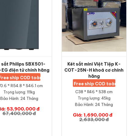
 sắt Philips SBX501-
Két sắt mini Việt Tiệp K-
EG điện tử chính hãng
COT-25N-H khoá cơ chính
hãng
Free ship COD toàn quốc
Free ship COD toàn quốc
0.6 * R54.8 * S46.1 cm
C38 * R46 * S38 cm
Trọng lượng: 111kg
Bảo Hành:
24 Tháng
Trọng lượng: 45kg
Bảo Hành:
24 Tháng
iá: 53,900,000 đ
67,400,000 đ
Giá: 1,690,000 đ
2,633,000 đ