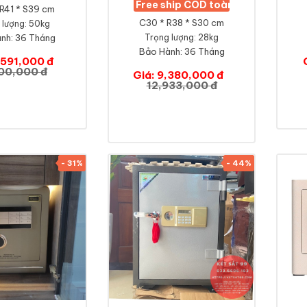
Free ship COD toàn quốc
R41 * S39 cm
C30 * R38 * S30 cm
 lượng: 50kg
nh:
36 Tháng
Trọng lượng: 28kg
Bảo Hành:
36 Tháng
,591,000 đ
00,000 đ
Giá: 9,380,000 đ
12,933,000 đ
- 31%
- 44%