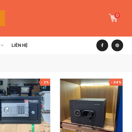
0
LIÊN HỆ
- 2%
- 34%