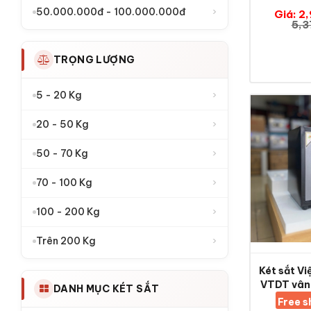
›
50.000.000đ - 100.000.000đ
Giá: 2
5,3
TRỌNG LƯỢNG
›
5 - 20 Kg
›
20 - 50 Kg
›
50 - 70 Kg
›
70 - 100 Kg
›
100 - 200 Kg
›
Trên 200 Kg
Két sắt V
VTDT vân 
DANH MỤC KÉT SẮT
Free 