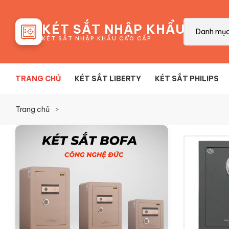
88
KÉT SẮT NHẬP KHẨU
Danh mụ
KÉT SẮT NHẬP KHẨU CAO CẤP
TRANG CHỦ
KÉT SẮT LIBERTY
KÉT SẮT PHILIPS
Trang chủ