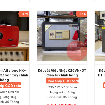
- 47%
- 44%
ini Aifeibao HK-
Két sắt Việt Nhật K25VN-DT
Két
Z vân tay chính
điện tử chính hãng
DTT
hãng
Free ship COD toàn quốc
ship COD toàn quốc
C36 * R45 * S36 cm
R35 * S28 cm
Trọng lượng: 40kg
 lượng: 11kg
Bảo Hành:
36 Tháng
nh:
36 Tháng