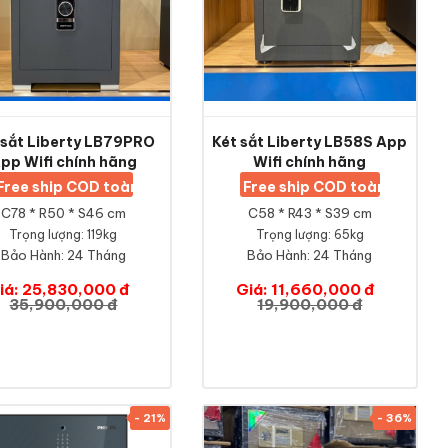
 sắt Liberty LB79PRO
Két sắt Liberty LB58S App
pp Wifi chính hãng
Wifi chính hãng
Free ship COD toàn quốc
Free ship COD toàn quốc
C78 * R50 * S46 cm
C58 * R43 * S39 cm
Trọng lượng: 119kg
Trọng lượng: 65kg
Bảo Hành:
24 Tháng
Bảo Hành:
24 Tháng
iá: 25,830,000 đ
Giá: 11,660,000 đ
35,900,000 đ
19,900,000 đ
- 21%
- 36%